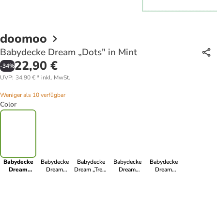
doomoo
Babydecke Dream „Dots" in Mint
22,90 €
-
34
%
UVP
:
34,90 €
*
inkl. MwSt.
Weniger als 10 verfügbar
Color
Babydecke
Babydecke
Babydecke
Babydecke
Babydecke
Dream
Dream
Dream „Tree"
Dream
Dream
„Dots" in
„Classis" in
in Lemon /
„Lollypop" in
„Hund" in
Mint
taupe
Taupe
ocker
blau