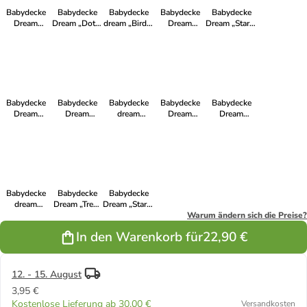
Babydecke
Babydecke
Babydecke
Babydecke
Babydecke
Dream
Dream „Dots"
dream „Birds"
Dream
Dream „Stars"
„Fruits" in
in Taupe
in Taupe
„Ethnic" in
in anthrazit
Rosa
Anthrazit
Babydecke
Babydecke
Babydecke
Babydecke
Babydecke
Dream
Dream
dream
Dream
Dream
„Giraffe" in
„Stones" in
„Classic
„Ethnic" in
„Giraffe" in
Grau
Grau
gestreift" in
Petrol
rosa
Grau
Babydecke
Babydecke
Babydecke
dream
Dream „Tree"
Dream „Stars"
„Stones" in
in grün/taupe
in Blau-Grau
Warum ändern sich die Preise?
rosa
In den Warenkorb für
22,90 €
12. - 15. August
3,95 €
Kostenlose Lieferung ab 30,00 €
Versandkosten