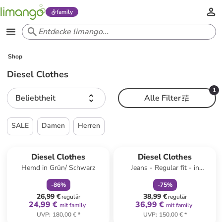
family
Shop
Diesel Clothes
1
Beliebtheit
Alle Filter
SALE
Damen
Herren
family
rabatt
family
rabatt
Diesel Clothes
Diesel Clothes
Hemd in Grün/ Schwarz
Jeans - Regular fit - in
Dunkelblau
-
86
%
-
75
%
26,99 €
38,99 €
regulär
regulär
24,99 €
36,99 €
mit family
mit family
UVP
:
180,00 €
*
UVP
:
150,00 €
*