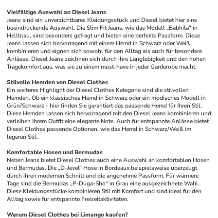
Vielfältige Auswahl an Diesel Jeans
Jeans sind ein unverzichtbares Kleidungsstück und Diesel bietet hier eine 
beeindruckende Auswahl. Die Slim Fit Jeans, wie das Modell „Babhila“ in 
Hellblau, sind besonders gefragt und bieten eine perfekte Passform. Diese 
Jeans lassen sich hervorragend mit einem Hemd in Schwarz oder Weiß 
kombinieren und eignen sich sowohl für den Alltag als auch für besondere 
Anlässe. Diesel Jeans zeichnen sich durch ihre Langlebigkeit und den hohen 
Tragekomfort aus, was sie zu einem must-have in jeder Garderobe macht.
Stilvolle Hemden von Diesel Clothes
Ein weiteres Highlight der Diesel Clothes Kategorie sind die stilvollen 
Hemden. Ob ein klassisches Hemd in Schwarz oder ein modisches Modell in 
Grün/Schwarz - hier finden Sie garantiert das passende Hemd für Ihren Stil. 
Diese Hemden lassen sich hervorragend mit den Diesel Jeans kombinieren und 
verleihen Ihrem Outfit eine elegante Note. Auch für entspannte Anlässe bietet 
Diesel Clothes passende Optionen, wie das Hemd in Schwarz/Weiß im 
legeren Stil.
Komfortable Hosen und Bermudas
Neben Jeans bietet Diesel Clothes auch eine Auswahl an komfortablen Hosen 
und Bermudas. Die „D-Jevel“ Hose in Bordeaux beispielsweise überzeugt 
durch ihren modernen Schnitt und die angenehme Passform. Für wärmere 
Tage sind die Bermudas „P-Duga-Sho“ in Grau eine ausgezeichnete Wahl. 
Diese Kleidungsstücke kombinieren Stil mit Komfort und sind ideal für den 
Alltag sowie für entspannte Freizeitaktivitäten.
Warum Diesel Clothes bei Limango kaufen?