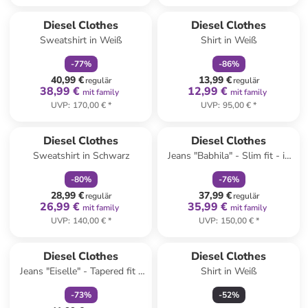
family
rabatt
family
rabatt
Diesel Clothes
Diesel Clothes
Sweatshirt in Weiß
Shirt in Weiß
-
77
%
-
86
%
40,99 €
13,99 €
regulär
regulär
38,99 €
12,99 €
mit family
mit family
UVP
:
170,00 €
*
UVP
:
95,00 €
*
family
rabatt
family
rabatt
Diesel Clothes
Diesel Clothes
Sweatshirt in Schwarz
Jeans "Babhila" - Slim fit - in
Blau
-
80
%
-
76
%
28,99 €
37,99 €
regulär
regulär
26,99 €
35,99 €
mit family
mit family
UVP
:
140,00 €
*
UVP
:
150,00 €
*
family
rabatt
Diesel Clothes
Diesel Clothes
Jeans "Eiselle" - Tapered fit -
Shirt in Weiß
in Blau
-
73
%
-
52
%