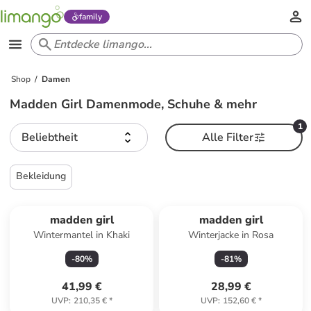
family
Shop
Damen
Madden Girl Damenmode, Schuhe & mehr
1
Beliebtheit
Alle Filter
Bekleidung
madden girl
madden girl
Wintermantel in Khaki
Winterjacke in Rosa
-
80
%
-
81
%
41,99 €
28,99 €
UVP
:
210,35 €
*
UVP
:
152,60 €
*