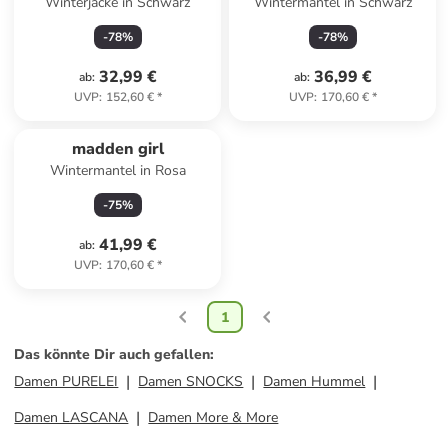
Winterjacke in Schwarz
Wintermantel in Schwarz
-
78
%
-
78
%
32,99 €
36,99 €
ab
:
ab
:
UVP
:
152,60 €
*
UVP
:
170,60 €
*
madden girl
Wintermantel in Rosa
-
75
%
41,99 €
ab
:
UVP
:
170,60 €
*
1
Das könnte Dir auch gefallen
:
Damen PURELEI
Damen SNOCKS
Damen Hummel
Damen LASCANA
Damen More & More