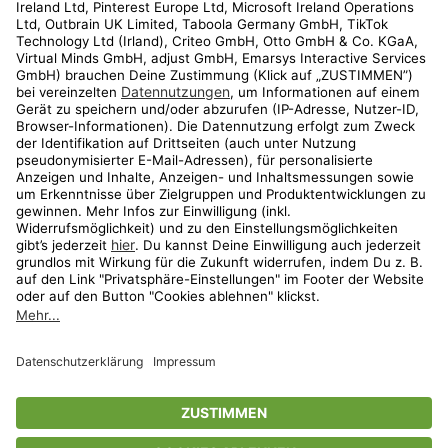
Kundenservice
Shop
Aktionen
Travel
limango.nl
limango.pl
* Streichpreise entsprechen der unverbindlichen Preisempfehlung des