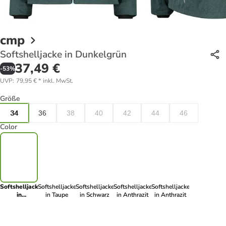
cmp
Softshelljacke in Dunkelgrün
37,49 €
-
53
%
UVP
:
79,95 €
*
inkl. MwSt.
Größe
34
36
38
40
42
44
46
Color
Softshelljacke
Softshelljacke
Softshelljacke
Softshelljacke
Softshelljacke
in
in Taupe
in Schwarz
in Anthrazit
in Anthrazit
Dunkelgrün