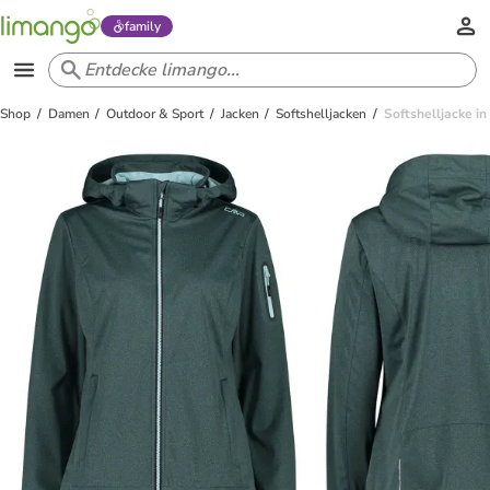
family
Shop
Damen
Outdoor & Sport
Jacken
Softshelljacken
Softshelljacke i