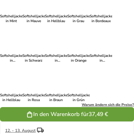
Softshelljacke
Softshelljacke
Softshelljacke
Softshelljacke
Softshelljacke
in Mint
in Mauve
in Hellblau
in Grau
in Bordeaux
Softshelljacke
Softshelljacke
Softshelljacke
Softshelljacke
Softshelljacke
in
in Schwarz
in
in Orange
in
Dunkelblau
Dunkelblau
Dunkelblau
Softshelljacke
Softshelljacke
Softshelljacke
Softshelljacke
in Hellblau
in Rosa
in Braun
in Grün
Warum ändern sich die Preise?
In den Warenkorb für
37,49 €
12. - 13. August