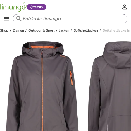
family
Shop
Damen
Outdoor & Sport
Jacken
Softshelljacken
Softshelljacke in