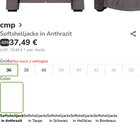
cmp
Softshelljacke in Anthrazit
37,49 €
-
53
%
UVP
:
79,95 €
*
inkl. MwSt.
Größe
Nur noch 1 verfügbar
36
38
48
34
40
42
46
50
Color
Softshelljacke
Softshelljacke
Softshelljacke
Softshelljacke
Softshelljacke
in Anthrazit
in Taupe
in Schwarz
in Hellblau
in Bordeaux