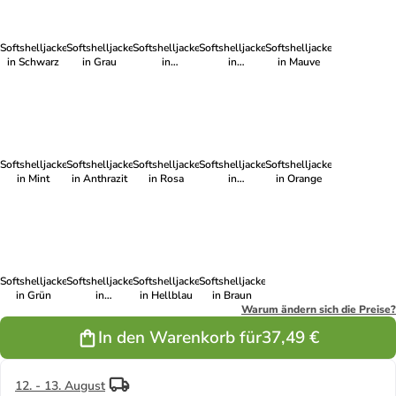
Softshelljacke
Softshelljacke
Softshelljacke
Softshelljacke
Softshelljacke
in Schwarz
in Grau
in
in
in Mauve
Dunkelblau
Dunkelgrün
Softshelljacke
Softshelljacke
Softshelljacke
Softshelljacke
Softshelljacke
in Mint
in Anthrazit
in Rosa
in
in Orange
Dunkelblau
Softshelljacke
Softshelljacke
Softshelljacke
Softshelljacke
in Grün
in
in Hellblau
in Braun
Dunkelblau
Warum ändern sich die Preise?
In den Warenkorb für
37,49 €
12. - 13. August