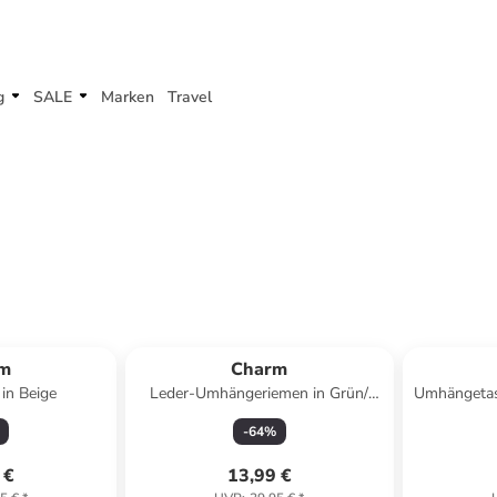
g
SALE
Marken
Travel
m
Charm
 in Beige
Leder-Umhängeriemen in Grün/
Umhängetas
Gelb/ Rosa - (L)135 x (B)2 cm
- (B)25
-
64
%
 €
13,99 €