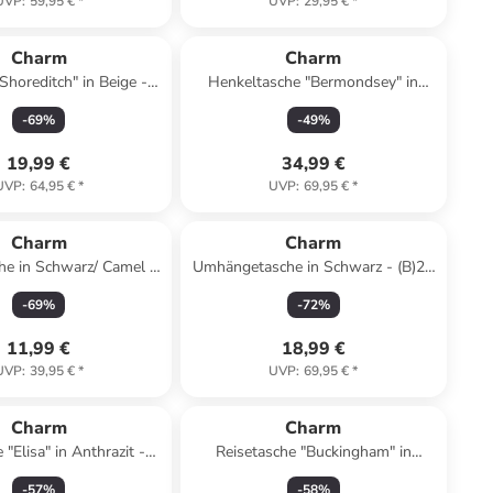
UVP
:
59,95 €
*
UVP
:
29,95 €
*
Charm
Charm
Shoreditch" in Beige -
Henkeltasche "Bermondsey" in
x (H)25 x (T)12,5 cm
Hellbraun - (B)35 x (H)27,5 x (T)12
-
69
%
-
49
%
cm
19,99 €
34,99 €
UVP
:
64,95 €
*
UVP
:
69,95 €
*
Charm
Charm
he in Schwarz/ Camel -
Umhängetasche in Schwarz - (B)21
 x (H)13 x (T)9 cm
x (H)16 x (T)6 cm
-
69
%
-
72
%
11,99 €
18,99 €
UVP
:
39,95 €
*
UVP
:
69,95 €
*
Charm
Charm
"Elisa" in Anthrazit -
Reisetasche "Buckingham" in
x (H)7,5 x (T)1,5 cm
Hellbraun - (B)65 x (H)36 x (T)20
-
57
%
-
58
%