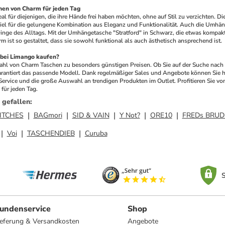
en von Charm für jeden Tag
l für diejenigen, die ihre Hände frei haben möchten, ohne auf Stil zu verzichten. 
piel für die gelungene Kombination aus Eleganz und Funktionalität. Auch die Umhäng
Dinge des Alltags. Mit der Umhängetasche "Stratford" in Schwarz, die etwas kompakter 
ist so gestaltet, dass sie sowohl funktional als auch ästhetisch ansprechend ist.
bei Limango kaufen?
zahl von Charm Taschen zu besonders günstigen Preisen. Ob Sie auf der Suche nach 
arantiert das passende Modell. Dank regelmäßiger Sales und Angebote können Sie ho
 Service und die große Auswahl an trendigen Produkten im Outlet. Profitieren Sie 
 für jeden Tag.
 gefallen
:
TITCHES
BAGmori
SID & VAIN
Y Not?
ORE10
FREDs BRUD
Voi
TASCHENDIEB
Curuba
S
undenservice
Shop
ieferung & Versandkosten
Angebote