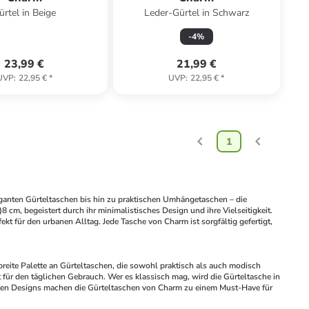
ürtel in Beige
Leder-Gürtel in Schwarz
-
4
%
23,99 €
21,99 €
UVP
:
22,95 €
*
UVP
:
22,95 €
*
1
ganten Gürteltaschen bis hin zu praktischen Umhängetaschen – die 
cm, begeistert durch ihr minimalistisches Design und ihre Vielseitigkeit. 
kt für den urbanen Alltag. Jede Tasche von Charm ist sorgfältig gefertigt, 
reite Palette an Gürteltaschen, die sowohl praktisch als auch modisch 
 für den täglichen Gebrauch. Wer es klassisch mag, wird die Gürteltasche in 
chten Designs machen die Gürteltaschen von Charm zu einem Must-Have für 