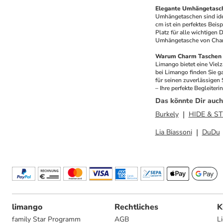
Elegante Umhängetasch
Umhängetaschen sind idea
cm ist ein perfektes Beis
Platz für alle wichtigen 
Umhängetasche von Charm 
Warum Charm Taschen 
Limango bietet eine Viel
bei Limango finden Sie g
für seinen zuverlässigen
– Ihre perfekte Begleiterin
Das könnte Dir auch
Burkely
HIDE & S
Lia Biassoni
DuDu
limango
Rechtliches
K
family Star Programm
AGB
L