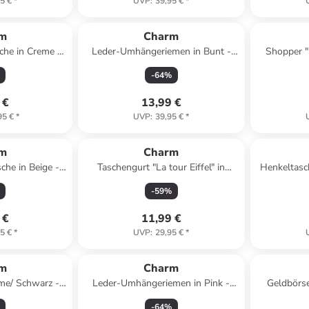
5 €
*
UVP
:
39,95 €
*
m
Charm
he in Creme -
Leder-Umhängeriemen in Bunt -
Shopper "
 x (T)6 cm
(L)135 x (B)2 cm
(B)41,5 
-
64
%
 €
13,99 €
95 €
*
UVP
:
39,95 €
*
m
Charm
he in Beige -
Taschengurt "La tour Eiffel" in
Henkeltasc
 x (T)6 cm
Schwarz - (L)140 cm
(B)20
-
59
%
 €
11,99 €
5 €
*
UVP
:
29,95 €
*
m
Charm
eme/ Schwarz -
Leder-Umhängeriemen in Pink -
Geldbörse 
x (T)20 cm
(L)135 x (B)2 cm
(L)11,5 
-
64
%