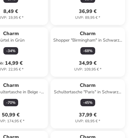
cm
8,49 €
36,99 €
UVP
:
19,95 €
*
UVP
:
89,95 €
*
Charm
Charm
ürtel in Grün
Shopper "Birmingham" in Schwarz -
(B)47 x (H)32,5 x (T)14,5 cm
-
34
%
-
68
%
14,99 €
34,99 €
ab
:
UVP
:
22,95 €
*
UVP
:
109,95 €
*
Charm
Charm
ultertasche in Beige -
Schultertasche "Paris" in Schwarz -
 x (H)17 x (T)7 cm
(B)34,5 x (H)30 x (T)14 cm
-
70
%
-
45
%
50,99 €
37,99 €
VP
:
174,95 €
*
UVP
:
69,95 €
*
Charm
Charm