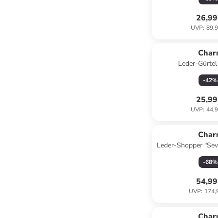
26,99
UVP
:
89,9
Char
Leder-Gürtel
-
42
%
25,99
UVP
:
44,9
Char
Leder-Shopper "Sevi
- (B)40 x (H)24
-
68
%
54,99
UVP
:
174,
Char