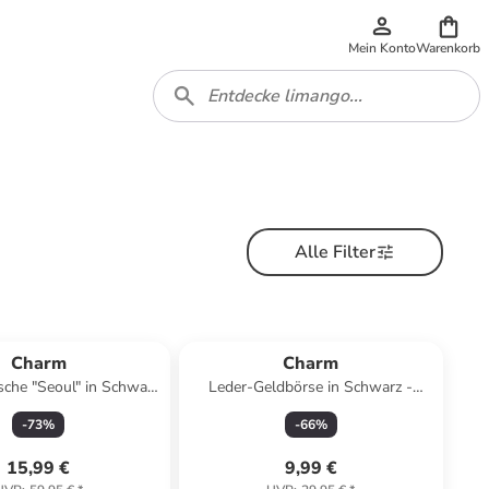
Mein Konto
Warenkorb
Alle Filter
Charm
Charm
che "Seoul" in Schwarz
Leder-Geldbörse in Schwarz -
 x (H)23,5 x (T)5 cm
(B)13,5 x (H)7,5 x (T)1 cm
-
73
%
-
66
%
15,99 €
9,99 €