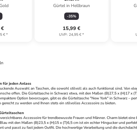
 Gold
Gürtel in Hellbraun
G
-
35
%
 €
15,99 €
5 €
*
UVP
:
24,95 €
*
ln
n für jeden Anlass
ruckende Auswahl an Taschen, die sowohl stilvoll als auch funktional sind. Von ele
nsche offen. Die Gürteltasche in Schwarz etwa, mit den Maßen (B)27,5 x (H)17 x (T)8 
kompaktere Option bevorzugen, gibt es die Gürteltasche "New York" in Schwarz – perfe
erecht zu werden und Ihnen stets ein stilvolles Accessoire zu bieten.
 Gürteltaschen
nverzichtbares Accessoire für trendbewusste Frauen und Männer. Charm bietet eine b
 Blau mit den Maßen (B)23,5 x (H)15 x (T)6,5 cm ist ein echter Hingucker und perfekt
egant und passt zu fast jedem Outfit. Die hochwertige Verarbeitung und die durchda