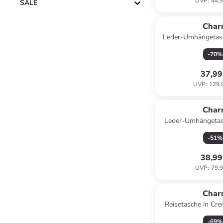
UVP
:
44,9
SALE
Char
Leder-Umhängetasc
(B)22 x (H)16
-
70
%
37,99
UVP
:
129,
Char
Leder-Umhängetasc
(B)21 x (H)16
-
51
%
38,99
UVP
:
79,9
Char
Reisetasche in Cr
(B)65 x (H)36 
-
69
%