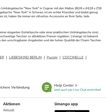
Die Umhängetasche "New York" in Cognac mit den Maßen (B)26 x (H)18 x (T)8 
etasche "New York" in Schwarz ist ein echter Klassiker und bietet genug 
ist, haben Sie immer ein stilvolles Accessoire an Ihrer Seite. Jede 
einer eleganten Gürteltasche oder einer praktischen Umhängetasche sind, 
chwertige Taschen zu attraktiven Preisen ergattern. Limango ist bekannt 
von den unschlagbaren Angeboten und der hohen Qualität der Charm Taschen 
ER
LIEBESKIND BERLIN
Puccini
COCCINELLE
Help Center
ichere Verbindung
Jetzt auch per Live-Chat erreichbar!
Aktionen
limango app
Aktuell