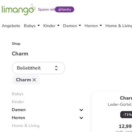
Sparen mit
family
Angebote
Babys
Kinder
Damen
Herren
Home & Livin
Shop
Charm
Beliebtheit
Charm
Babys
Char
Kinder
Leder-Gürtel
Damen
-
71
%
Herren
Home & Living
12,99