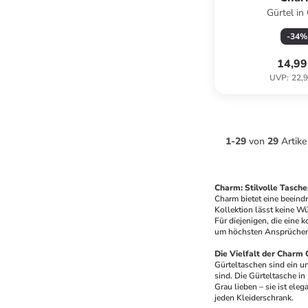
Gürtel in
-
34
%
14,99
UVP
:
22,9
1
-
29
von
29
Artike
Charm: Stilvolle Tasche
Charm bietet eine beeind
Kollektion lässt keine Wü
Für diejenigen, die eine 
um höchsten Ansprüchen g
Die Vielfalt der Charm
Gürteltaschen sind ein u
sind. Die Gürteltasche in
Grau lieben – sie ist el
jeden Kleiderschrank.