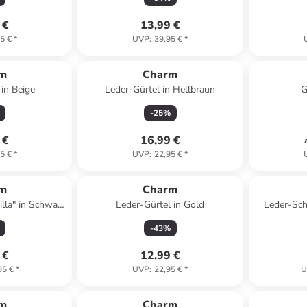
 €
13,99 €
5 €
*
UVP
:
39,95 €
*
m
Charm
 in Beige
Leder-Gürtel in Hellbraun
G
-
25
%
 €
16,99 €
5 €
*
UVP
:
22,95 €
*
m
Charm
lla" in Schwarz
Leder-Gürtel in Gold
Leder-Sch
 x (T)10 cm
(B)28
-
43
%
 €
12,99 €
95 €
*
UVP
:
22,95 €
*
U
m
Charm