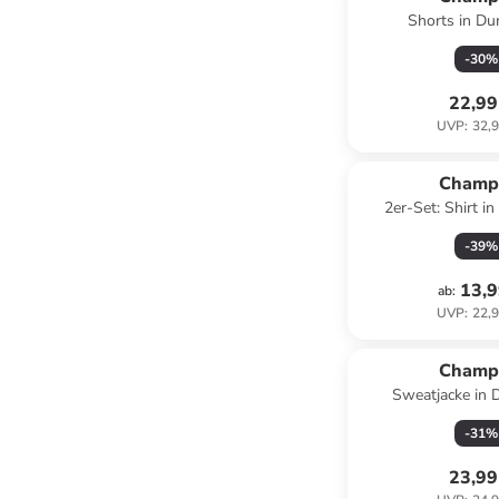
Shorts in Du
-
30
%
22,99
UVP
:
32,9
Champ
2er-Set: Shirt i
-
39
%
13,9
ab
:
UVP
:
22,9
Champ
Sweatjacke in 
-
31
%
23,99