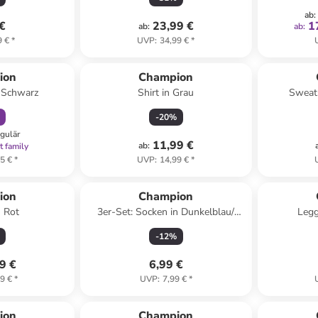
ab
:
 €
23,99 €
1
ab
:
ab
:
9 €
*
UVP
:
34,99 €
*
abatt
ion
Champion
n Schwarz
Shirt in Grau
Sweat
-
20
%
egulär
11,99 €
ab
:
t family
5 €
*
UVP
:
14,99 €
*
ion
Champion
n Rot
3er-Set: Socken in Dunkelblau/
Legg
Weiß/ Anthrazit
-
12
%
9 €
6,99 €
9 €
*
UVP
:
7,99 €
*
family
rabatt
ion
Champion