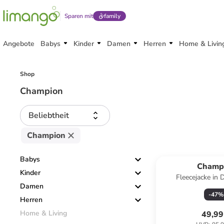
Sparen mit
family
Angebote
Babys
Kinder
Damen
Herren
Home & Livin
Shop
Champion
Beliebtheit
Champion
Babys
Champ
Kinder
Fleecejacke in
Damen
-
47
%
Herren
Home & Living
49,99