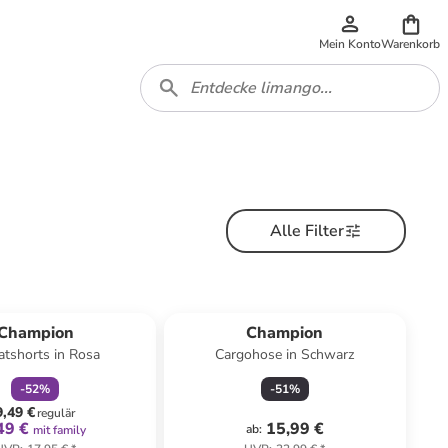
Mein Konto
Warenkorb
Alle Filter
family
rabatt
Champion
Champion
tshorts in Rosa
Cargohose in Schwarz
-
52
%
-
51
%
9,49 €
regulär
49 €
15,99 €
ab
:
mit family