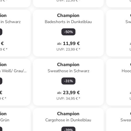
5 €
*
UVP
:
22,95 €
*
ion
Champion
 in Schwarz
Badeshorts in Dunkelblau
Sw
-
50
%
 €
11,99 €
ab
:
9 €
*
UVP
:
23,99 €
*
ion
Champion
n Weiß/ Grau/
Sweathose in Schwarz
Hood
lau
-
31
%
 €
23,99 €
ab
:
9 €
*
UVP
:
34,95 €
*
ion
Champion
 Grün
Cargohose in Dunkelblau
Sweat
-
39
%