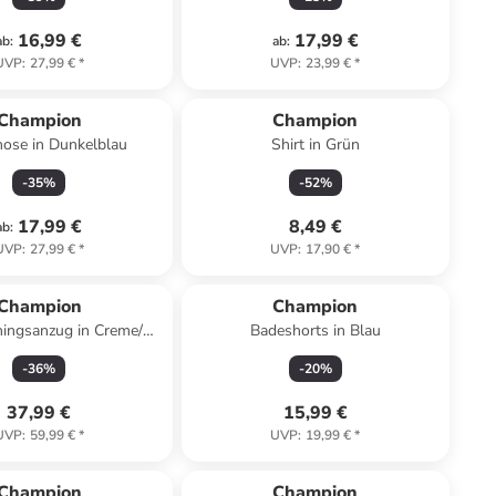
16,99 €
17,99 €
ab
:
ab
:
UVP
:
27,99 €
*
UVP
:
23,99 €
*
Champion
Champion
ose in Dunkelblau
Shirt in Grün
-
35
%
-
52
%
17,99 €
8,49 €
ab
:
UVP
:
27,99 €
*
UVP
:
17,90 €
*
Champion
Champion
iningsanzug in Creme/
Badeshorts in Blau
Dunkelblau
-
36
%
-
20
%
37,99 €
15,99 €
UVP
:
59,99 €
*
UVP
:
19,99 €
*
Champion
Champion