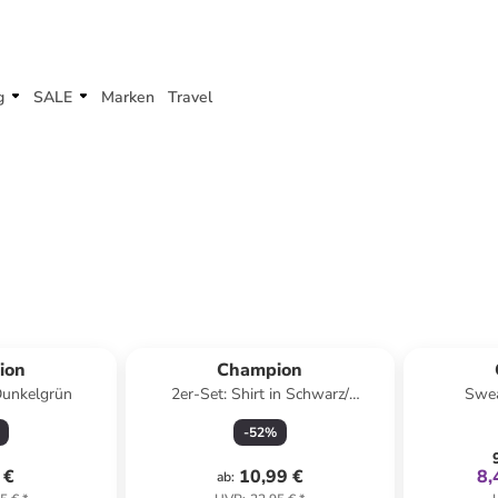
g
SALE
Marken
Travel
ion
Champion
 Dunkelgrün
2er-Set: Shirt in Schwarz/
Swea
Dunkelblau
-
52
%
 €
10,99 €
8,
ab
: