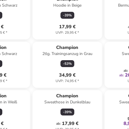
n Schwarz
Hoodie in Beige
Bermu
-
39
%
 €
17,99 €
5 €
*
UVP
:
29,95 €
*
ion
Champion
n Schwarz
2tlg. Trainingsanzug in Grau
Swe
-
53
%
ab
:
9 €
34,99 €
2
ab
:
9 €
*
UVP
:
74,95 €
*
ion
Champion
en in Weiß
Sweathose in Dunkelblau
Swea
-
39
%
 €
17,99 €
8,
ab
: