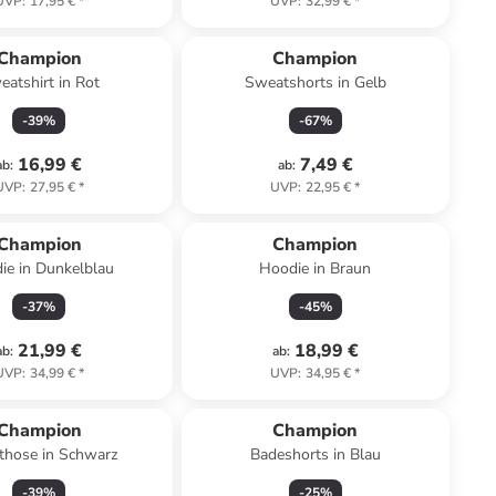
UVP
:
17,95 €
*
UVP
:
32,99 €
*
Champion
Champion
eatshirt in Rot
Sweatshorts in Gelb
-
39
%
-
67
%
16,99 €
7,49 €
ab
:
ab
:
UVP
:
27,95 €
*
UVP
:
22,95 €
*
Champion
Champion
ie in Dunkelblau
Hoodie in Braun
-
37
%
-
45
%
21,99 €
18,99 €
ab
:
ab
:
UVP
:
34,99 €
*
UVP
:
34,95 €
*
Champion
Champion
hose in Schwarz
Badeshorts in Blau
-
39
%
-
25
%