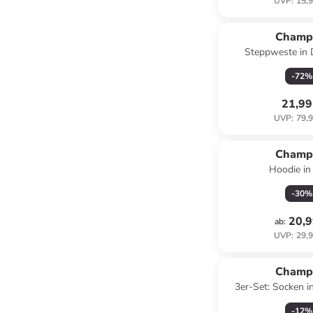
UVP
:
15,9
Champ
Steppweste in 
-
72
%
21,99
UVP
:
79,9
Champ
Hoodie in
-
30
%
20,9
ab
:
UVP
:
29,9
Champ
3er-Set: Socken i
Schwa
-
12
%