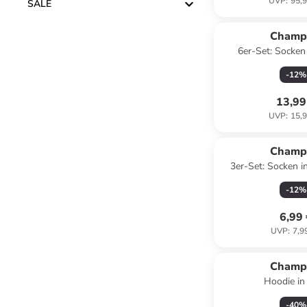
UVP
:
95,9
SALE
Champ
6er-Set: Socken
-
12
%
13,99
UVP
:
15,9
Champ
3er-Set: Socken i
Dunkelb
-
12
%
6,99
UVP
:
7,9
Champ
Hoodie in
-
40
%