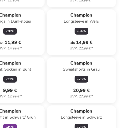
UVP
:
22,95 €
*
UVP
:
25,99 €
*
Champion
Champion
ngs in Dunkelblau
Longsleeve in Weiß
-
20
%
-
34
%
11,99 €
14,99 €
ab
:
ab
:
UVP
:
14,99 €
*
UVP
:
22,99 €
*
Champion
Champion
t: Socken in Bunt
Sweatshorts in Grau
-
23
%
-
25
%
9,99 €
20,99 €
UVP
:
12,99 €
*
UVP
:
27,99 €
*
family
rabatt
Champion
Champion
tfit in Schwarz/ Grün
Longsleeve in Schwarz
-
45
%
-
26
%