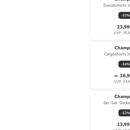
Sweatshorts i
-
33
%
23,99
UVP
:
35,9
Champ
Cargoshorts i
-
24
%
18,9
ab
:
UVP
:
24,9
Champ
6er-Set: Sock
-
12
%
13,99