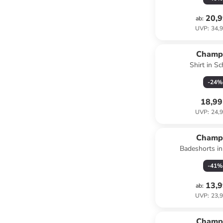
20,9
ab
:
UVP
:
34,9
Champ
Shirt in S
-
24
%
18,99
UVP
:
24,9
Champ
Badeshorts i
-
41
%
13,9
ab
:
UVP
:
23,9
Champ