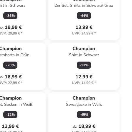
irt in Schwarz
2er Set: Shirts in Schwarz/ Grau
-
36
%
-
44
%
18,99 €
13,99 €
ab
:
UVP
:
29,99 €
*
UVP
:
24,99 €
*
Champion
Champion
tshorts in Grün
Shirt in Schwarz
-
26
%
-
13
%
16,99 €
12,99 €
ab
:
UVP
:
22,99 €
*
UVP
:
14,99 €
*
Champion
Champion
t: Socken in Weiß
Sweatjacke in Weiß
-
12
%
-
45
%
13,99 €
18,99 €
ab
: