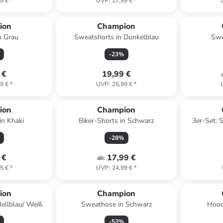
9 €
*
UVP
:
17,99 €
*
ion
Champion
n Grau
Sweatshorts in Dunkelblau
Swe
-
23
%
 €
19,99 €
9 €
*
UVP
:
25,99 €
*
ion
Champion
in Khaki
Biker-Shorts in Schwarz
3er-Set: 
-
28
%
 €
17,99 €
ab
:
5 €
*
UVP
:
24,99 €
*
ion
Champion
Hellblau/ Weiß
Sweathose in Schwarz
Hood
-
53
%