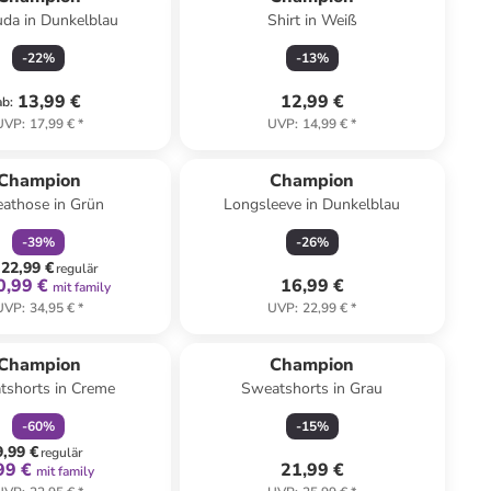
da in Dunkelblau
Shirt in Weiß
-
22
%
-
13
%
13,99 €
12,99 €
ab
:
UVP
:
17,99 €
*
UVP
:
14,99 €
*
family
rabatt
Champion
Champion
athose in Grün
Longsleeve in Dunkelblau
-
39
%
-
26
%
22,99 €
regulär
0,99 €
16,99 €
mit family
UVP
:
34,95 €
*
UVP
:
22,99 €
*
family
rabatt
Champion
Champion
tshorts in Creme
Sweatshorts in Grau
-
60
%
-
15
%
9,99 €
regulär
99 €
21,99 €
mit family