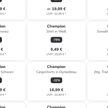
9 €
19,99 €
ab
:
9 €
*
UVP
:
32,99 €
*
ion
Champion
chwarz
Shirt in Weiß
Sweath
-
78
%
 €
6,49 €
9 €
*
UVP
:
29,95 €
*
ion
Champion
n Schwarz
Cargoshorts in Dunkelblau
2tlg. Tra
-
32
%
9 €
16,99 €
9 €
*
UVP
:
24,99 €
*
ion
Champion