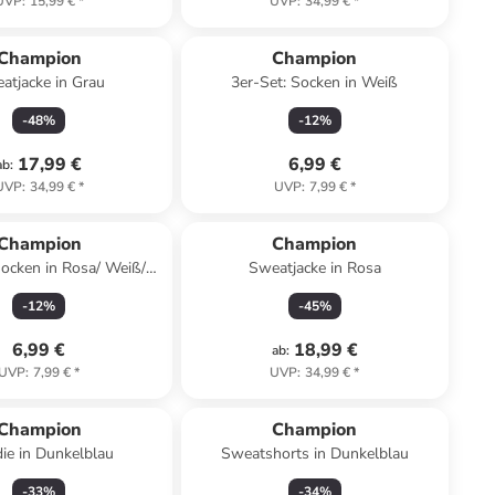
UVP
:
15,99 €
*
UVP
:
34,99 €
*
Champion
Champion
atjacke in Grau
3er-Set: Socken in Weiß
-
48
%
-
12
%
17,99 €
6,99 €
ab
:
UVP
:
34,99 €
*
UVP
:
7,99 €
*
Champion
Champion
Socken in Rosa/ Weiß/
Sweatjacke in Rosa
Dunkelblau
-
12
%
-
45
%
6,99 €
18,99 €
ab
:
UVP
:
7,99 €
*
UVP
:
34,99 €
*
Champion
Champion
ie in Dunkelblau
Sweatshorts in Dunkelblau
-
33
%
-
34
%