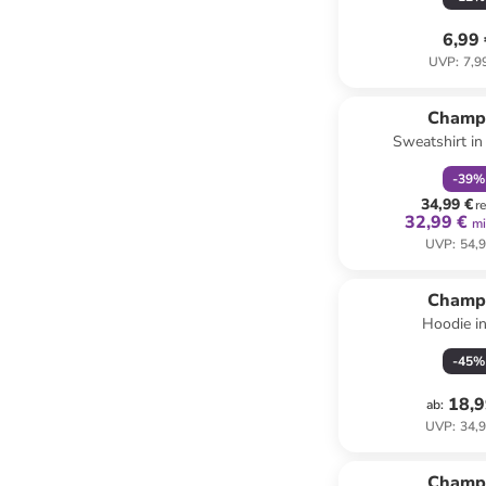
6,99
UVP
:
7,9
family
r
Champ
Sweatshirt i
-
39
%
34,99 €
r
32,99 €
mi
UVP
:
54,9
Champ
Hoodie i
-
45
%
18,9
ab
:
UVP
:
34,9
Champ