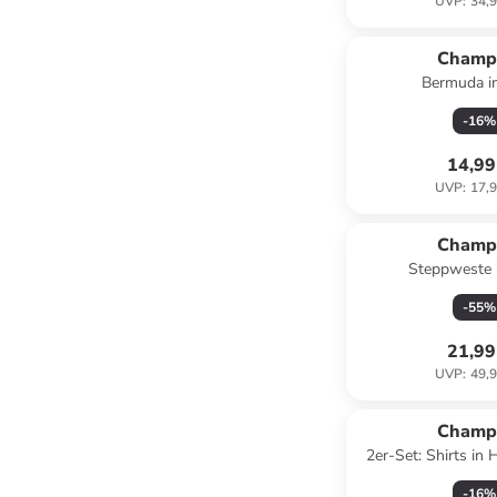
UVP
:
34,9
Champ
Bermuda i
-
16
%
14,99
UVP
:
17,9
Champ
Steppweste 
-
55
%
21,99
UVP
:
49,9
Champ
2er-Set: Shirts in 
-
16
%