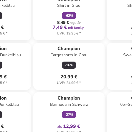
nkelblau
Shirt in Grau
Sh
-
62
%
8,49 €
regulär
 €
7,49 €
mit family
5 €
*
UVP
:
19,95 €
*
ion
Champion
n Dunkelblau
Cargoshorts in Grau
Swea
-
16
%
9 €
20,99 €
5 €
*
UVP
:
24,99 €
*
family
exklusiv
ion
Champion
Dunkelblau
Bermuda in Schwarz
6er-Se
-
27
%
 €
12,99 €
ab
: