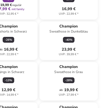
19,99 €
regulär
7,99 €
16,99 €
mit family
UVP
:
32,95 €
*
UVP
:
22,99 €
*
Champion
Champion
shorts in Schwarz
Sweathose in Dunkelblau
-
26
%
-
40
%
16,99 €
23,99 €
ab
:
UVP
:
22,99 €
*
UVP
:
39,99 €
*
Champion
Champion
ings in Schwarz
Sweathose in Grau
-
13
%
-
28
%
12,99 €
19,99 €
ab
:
UVP
:
14,99 €
*
UVP
:
27,99 €
*
Champion
Champion