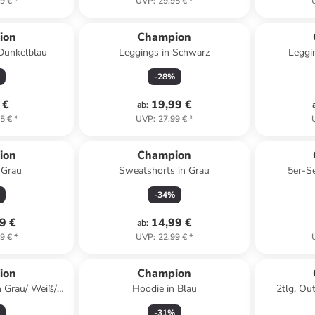
9 €
*
UVP
:
29,95 €
*
ion
Champion
Dunkelblau
Leggings in Schwarz
Leggi
-
28
%
 €
19,99 €
ab
:
5 €
*
UVP
:
27,99 €
*
ion
Champion
 Grau
Sweatshorts in Grau
5er-Se
-
34
%
9 €
14,99 €
ab
:
9 €
*
UVP
:
22,99 €
*
ion
Champion
n Grau/ Weiß/
Hoodie in Blau
2tlg. Ou
rz
-
31
%