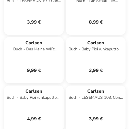
Buch - LESEMAUS 101: Conni
Buch - Die Schule der
kommt in die Schule
magischen Tiere
Beschäftigung: Das große
Abc-L
3,99 €
8,99 €
Carlsen
Carlsen
Buch - Das kleine WIR:
Buch - Baby Pixi (unkaputtbar)
Mitmachspaß zum Schulstart
151: Der kleine Hamster kann
das schon!
9,99 €
3,99 €
Carlsen
Carlsen
Buch - Baby Pixi (unkaputtbar)
Buch - LESEMAUS 103: Conni
43: Mein Baby-Pixi
im Schnee
Buggybuch: Fahrzeuge
4,99 €
3,99 €