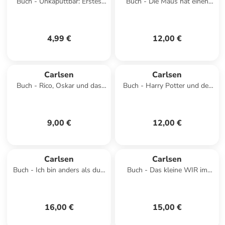
Buch - Unkaputtbar: Erstes
Buch - Die Maus hat einen
Wissen: Das ist mein Körper
neuen Freund
4,99 €
12,00 €
Carlsen
Carlsen
Buch - Rico, Oskar und das
Buch - Harry Potter und der
Herzgebreche (Rico und Oskar
Stein der Weisen (Harry
2)
Potter 1)
9,00 €
12,00 €
Carlsen
Carlsen
Buch - Ich bin anders als du -
Buch - Das kleine WIR im
Ich bin wie du: Das große
Kindergarten
Bilderbuch zum V
16,00 €
15,00 €