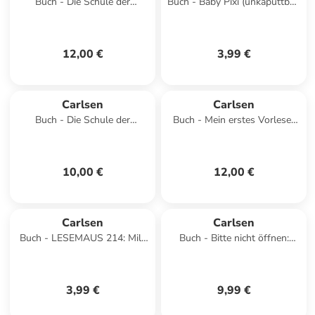
Buch - Die Schule der
Buch - Baby Pixi (unkaputtbar)
magischen Tiere: Endlich
115: Bagger, Traktor,
Pause! Das große Räts
Feuerwehr
12,00 €
3,99 €
Carlsen
Carlsen
Buch - Die Schule der
Buch - Mein erstes Vorlese-
magischen Tiere ermittelt
Bilder-Buch: Von Mut, Wut
Neuausgabe 1: Der grüne Gl
und starken Gefühlen
10,00 €
12,00 €
Carlsen
Carlsen
Buch - LESEMAUS 214: Mila
Buch - Bitte nicht öffnen:
traut sich
Lustig!
3,99 €
9,99 €