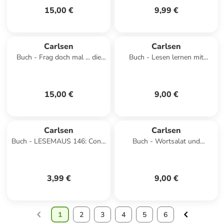
15,00 €
9,99 €
Carlsen
Carlsen
Buch - Frag doch mal ... die
Buch - Lesen lernen mit
Maus: Können Fische pupsen?
Conni: Conni und das
Eichhörnchen
15,00 €
9,00 €
Carlsen
Carlsen
Buch - LESEMAUS 146: Conni
Buch - Wortsalat und
verkleidet sich
Buchstabensuppe
3,99 €
9,00 €
1
2
3
4
5
6