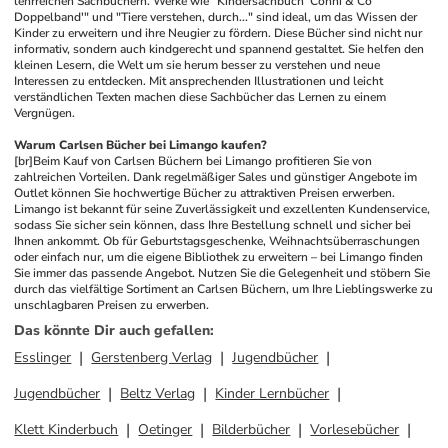
lehrreichen Sachbüchern. Werke wie "Kindersachbuch 'Conni & Co 
Doppelband'" und "Tiere verstehen, durch..." sind ideal, um das Wissen der 
Kinder zu erweitern und ihre Neugier zu fördern. Diese Bücher sind nicht nur 
informativ, sondern auch kindgerecht und spannend gestaltet. Sie helfen den 
kleinen Lesern, die Welt um sie herum besser zu verstehen und neue 
Interessen zu entdecken. Mit ansprechenden Illustrationen und leicht 
verständlichen Texten machen diese Sachbücher das Lernen zu einem 
Vergnügen.
Warum Carlsen Bücher bei Limango kaufen?
[br]
Beim Kauf von Carlsen Büchern bei Limango profitieren Sie von 
zahlreichen Vorteilen. Dank regelmäßiger Sales und günstiger Angebote im 
Outlet können Sie hochwertige Bücher zu attraktiven Preisen erwerben. 
Limango ist bekannt für seine Zuverlässigkeit und exzellenten Kundenservice, 
sodass Sie sicher sein können, dass Ihre Bestellung schnell und sicher bei 
Ihnen ankommt. Ob für Geburtstagsgeschenke, Weihnachtsüberraschungen 
oder einfach nur, um die eigene Bibliothek zu erweitern – bei Limango finden 
Sie immer das passende Angebot. Nutzen Sie die Gelegenheit und stöbern Sie 
durch das vielfältige Sortiment an Carlsen Büchern, um Ihre Lieblingswerke zu 
unschlagbaren Preisen zu erwerben.
Das könnte Dir auch gefallen
:
Esslinger
Gerstenberg Verlag
Jugendbücher
Jugendbücher
Beltz Verlag
Kinder Lernbücher
Klett Kinderbuch
Oetinger
Bilderbücher
Vorlesebücher