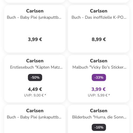
Carlsen
Carlsen
Buch - Baby Pixi (unkaputtbar)
Buch - Das inoffizielle K-POP
175: Alle müssen mal aufs
DEMON HUNTERS Activity
Klo - aber wo?
Buch
3,99 €
8,99 €
family
exklusiv
Carlsen
Carlsen
Erstlesebuch "Käpten Matz
Malbuch "Vicky Bo's Sticker-
und der Riesen-Strudel"
Malbuch Tiere"
-
50
%
-
33
%
4,49 €
3,99 €
UVP
:
9,00 €
*
UVP
:
5,99 €
*
Carlsen
Carlsen
Buch - Baby Pixi (unkaputtbar)
Bilderbuch "Hurra, die Sonne
177: Das kleine Muthörnchen
scheint"
-
16
%
spielt mit