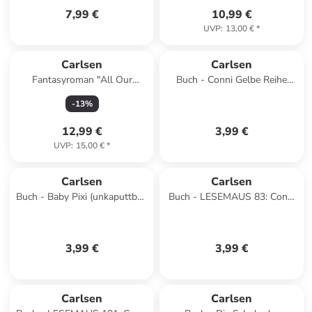
7,99 €
10,99 €
UVP
:
13,00 €
*
Carlsen
Carlsen
Fantasyroman "All Our
Buch - Conni Gelbe Reihe
Hidden Gifts - Die Kraft der
(Beschäftigungsbuch):
-
13
%
Tal"
Buchstaben schreiben
12,99 €
3,99 €
UVP
:
15,00 €
*
Carlsen
Carlsen
Buch - Baby Pixi (unkaputtbar)
Buch - LESEMAUS 83: Conni
157: Mein erstes
geht aufs Töpfchen
Kontrastbuch ab 6 Monaten
3,99 €
3,99 €
Carlsen
Carlsen