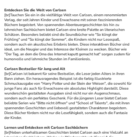
Entdecken Sie die Welt von Carlsen
[br]
Tauchen Sie ein in die vielfältige Welt von Carlsen, einem renommierten 
Verlag, der seit Jahren Kinder und Erwachsene mit seinen faszinierenden 
Büchern begeistert. Von spannenden Abenteuergeschichten bis hin zu 
lehrreichen Sachbüchern bietet Carlsen eine breite Palette an literarischen 
Schätzen. Besonders beliebt sind die Soundbücher wie "So klingt der 
Frühling" und "So klingt der Sommer", die Kindern nicht nur Lesespaß, 
sondern auch ein akustisches Erlebnis bieten. Diese interaktiven Bücher sind 
ideal, um die Neugier und das Interesse der Kleinen zu wecken. Bücher wie 
"Der Tag, an dem die Oma das Internet kaputt gemacht hat" sorgen zudem für 
humorvolle und lehrreiche Stunden im Familienkreis.
Carlsen Bestseller für Jung und Alt
[br]
Carlsen ist bekannt für seine Bestseller, die Leser jeden Alters in ihren 
Bann ziehen. Ein herausragendes Beispiel ist die farbig illustrierte 
Schmuckausgabe von "Harry Potter und der Stein der Weisen", die sowohl für 
junge Fans als auch für Erwachsene ein absolutes Highlight darstellt. Diese 
wunderschön gestalteten Ausgaben sind nicht nur ein Augenschmaus, 
sondern auch ein perfektes Geschenk. Für die jüngeren Leser bietet Carlsen 
beliebte Serien wie "Bitte nicht öffnen" und "School of Talents", die mit ihren 
spannenden Geschichten und liebevoll gestalteten Charakteren begeistern. 
Diese Bücher fördern nicht nur die Lesefähigkeit, sondern auch die Fantasie 
der Kinder.
Lernen und Entdecken mit Carlsen Sachbüchern
[br]
Neben unterhaltsamen Geschichten bietet Carlsen auch eine Vielzahl an 