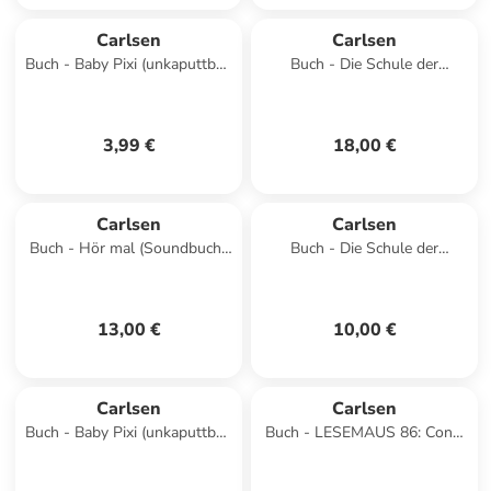
Carlsen
Carlsen
Buch - Baby Pixi (unkaputtbar)
Buch - Die Schule der
150: Mein liebstes Winterbuch
magischen Tiere:
SELBERzeichnen
3,99 €
18,00 €
Carlsen
Carlsen
Buch - Hör mal (Soundbuch):
Buch - Die Schule der
Auf der Baustelle
magischen Tiere ermittelt
Neuausgabe 8: Die Erdbeer-
Spur
13,00 €
10,00 €
Carlsen
Carlsen
Buch - Baby Pixi (unkaputtbar)
Buch - LESEMAUS 86: Conni
107: Mein Baby-Pixi-
ist wütend
Buggybuch: Unterwegs