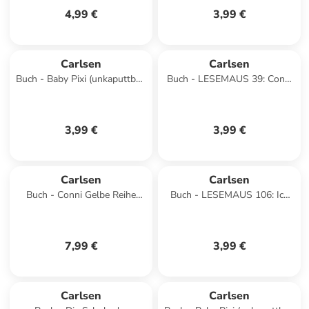
4,99 €
3,99 €
Carlsen
Carlsen
Buch - Baby Pixi (unkaputtbar)
Buch - LESEMAUS 39: Conni
69: Mein Lieblingsbuch vom
lernt Rad fahren
Bauernhof
3,99 €
3,99 €
Carlsen
Carlsen
Buch - Conni Gelbe Reihe
Buch - LESEMAUS 106: Ich
(Beschäftigungsbuch): Alles
hab einen Freund, der ist
für die 1. Klass
Müllmann
7,99 €
3,99 €
Carlsen
Carlsen