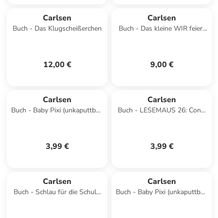
Carlsen
Carlsen
Buch - Das Klugscheißerchen
Buch - Das kleine WIR feiert
Geburtstag
12,00 €
9,00 €
Carlsen
Carlsen
Buch - Baby Pixi (unkaputtbar)
Buch - LESEMAUS 26: Conni
149: Mein Lieblingsbuch vom
geht verloren
Kindergarten
3,99 €
3,99 €
Carlsen
Carlsen
Buch - Schlau für die Schule:
Buch - Baby Pixi (unkaputtbar)
Bunte Rätsel zum Schulstart
124: Summen und wackeln,
(Schult&uum
schlummern und zappeln