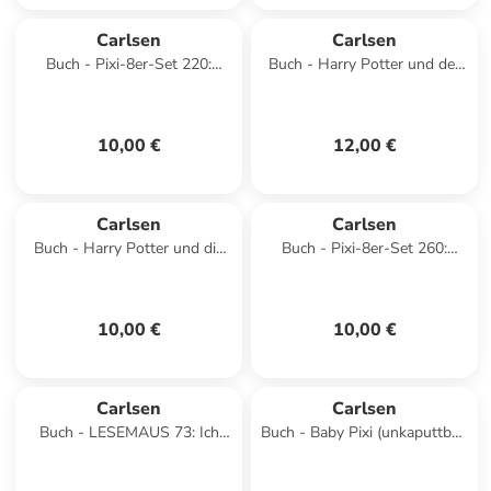
Carlsen
Carlsen
Buch - Pixi-8er-Set 220:
Buch - Harry Potter und der
Neues von Conni (8x1
Gefangene von Askaban
Exemplar), 8 Teile
(Harry Potter 3)
10,00 €
12,00 €
Carlsen
Carlsen
Buch - Harry Potter und die
Buch - Pixi-8er-Set 260:
Kammer des Schreckens
Meine Freundin Conni (8x1
(Harry Potter 2)
Exemplar), 8 Teile
10,00 €
10,00 €
Carlsen
Carlsen
Buch - LESEMAUS 73: Ich
Buch - Baby Pixi (unkaputtbar)
hab einen Freund, der ist Pilot
171: Mein Baby-Pixi-
Buggybuch: Wem gehört d