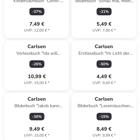
Kindersachbuch "Conni-
Bilderbuch "Schau mal, meine
Themenbuch: Das große
bunten Spielsachen"
-
37
%
-
21
%
Conni-Umwelt"
7,49 €
5,49 €
UVP
:
12,00 €
*
UVP
:
7,00 €
*
Carlsen
Carlsen
Vorlesebuch "Ida will
Erstlesebuch "Im Licht der
schlafen"
Zauberkugel: Der Dschuha
-
26
%
-
50
%
und der Eselritt"
10,99 €
4,49 €
UVP
:
15,00 €
*
UVP
:
9,00 €
*
Carlsen
Carlsen
Bilderbuch "Jakob kann
Bilderbuch "Lesemäuschen:
zaubern"
Zehn kleine Zappelmänner
-
36
%
-
15
%
und noch mehr Fingerspiele"
9,49 €
8,49 €
UVP
:
15,00 €
*
UVP
:
9,99 €
*