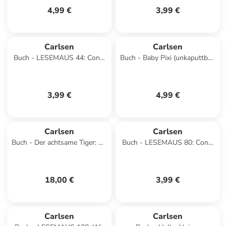
4,99 €
3,99 €
Carlsen
Carlsen
Buch - LESEMAUS 44: Conni
Buch - Baby Pixi (unkaputtbar)
und der Wackelzahn
98: Mein Baby-Pixi-
Buggybuch: Meine ersten
W&oum
3,99 €
4,99 €
Carlsen
Carlsen
Buch - Der achtsame Tiger: So
Buch - LESEMAUS 80: Conni
ein Kuddelmuddel
hat Geburtstag
18,00 €
3,99 €
Carlsen
Carlsen