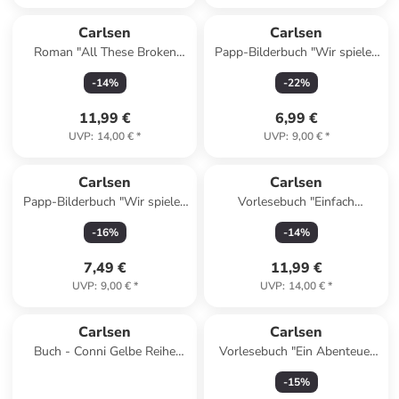
Carlsen
Carlsen
Roman "All These Broken
Papp-Bilderbuch "Wir spielen
Strings"
Einkaufen: Buchhandlung"
-
14
%
-
22
%
11,99 €
6,99 €
UVP
:
14,00 €
*
UVP
:
9,00 €
*
Carlsen
Carlsen
Papp-Bilderbuch "Wir spielen
Vorlesebuch "Einfach
Einkaufen: Bäckerei"
buddeln!"
-
16
%
-
14
%
7,49 €
11,99 €
UVP
:
9,00 €
*
UVP
:
14,00 €
*
Carlsen
Carlsen
Buch - Conni Gelbe Reihe
Vorlesebuch "Ein Abenteuer
(Beschäftigungsbuch): Mein
mit Nina und Milo"
-
15
%
superdickes Vorschulbu