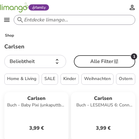
family
Shop
Carlsen
1
Beliebtheit
Alle Filter
Home & Living
SALE
Kinder
Weihnachten
Ostern
Carlsen
Carlsen
Buch - Baby Pixi (unkaputtbar)
Buch - LESEMAUS 6: Conni
73: Gute Nacht, ihr lieben
macht das Seepferdchen
Kuscheltiere!
3,99 €
3,99 €