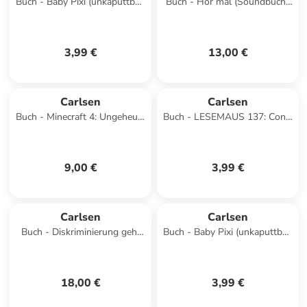
Buch - Baby Pixi (unkaputtbar)
Buch - Hör mal (Soundbuch):
168: Mein Lieblingsbuch vom
Wimmelbuch: Spielplatz
Frühling und So
3,99 €
13,00 €
Carlsen
Carlsen
Buch - Minecraft 4: Ungeheuer
Buch - LESEMAUS 137: Conni
- bis zum Untergang!
geht nicht mit jedem mit
9,00 €
3,99 €
Carlsen
Carlsen
Buch - Diskriminierung geht
Buch - Baby Pixi (unkaputtbar)
uns alle an
172: Wer schläft denn da?
18,00 €
3,99 €