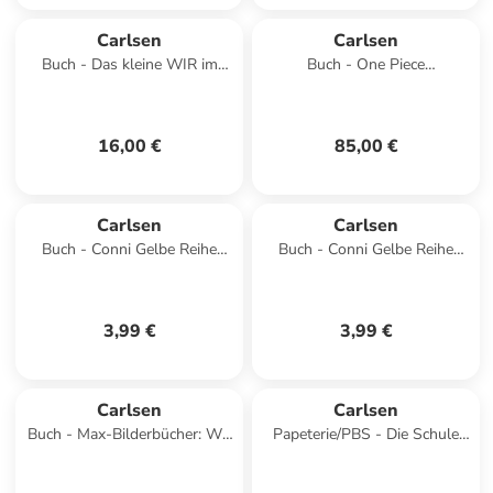
Carlsen
Carlsen
Buch - Das kleine WIR im
Buch - One Piece
Kindergarten
Sammelschuber 1: East Blue
(inklusive Band 1-12)
16,00 €
85,00 €
Carlsen
Carlsen
Buch - Conni Gelbe Reihe
Buch - Conni Gelbe Reihe
(Beschäftigungsbuch):
(Beschäftigungsbuch):
Übungsheft Rechnen
Übungsheft Schreiben
3,99 €
3,99 €
Carlsen
Carlsen
Buch - Max-Bilderbücher: Wir
Papeterie/PBS - Die Schule
besuchen die Feuerwehr,
der magischen Tiere: Meine
Polizei und Baustelle
Freunde (Freundebuch)