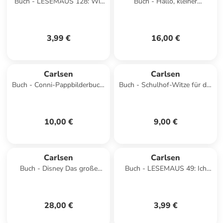
Buch - LESEMAUS 128: Wir
Buch - Hallo, kleiner
können das! Freundlich und
Maulwurf! Das große
achtsam sein
Vorlesebuch
3,99 €
16,00 €
Carlsen
Carlsen
Buch - Conni-Pappbilderbuch:
Buch - Schulhof-Witze für die
Conni kommt in den
große Pause
Kindergarten
10,00 €
9,00 €
Carlsen
Carlsen
Buch - Disney Das große
Buch - LESEMAUS 49: Ich
goldene Buch der
hab eine Freundin, die ist
Prinzessinnen
Notärztin
28,00 €
3,99 €