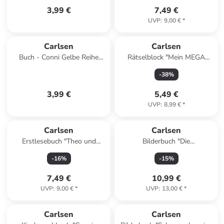
3,99 €
7,49 €
UVP
:
9,00 €
*
Carlsen
Carlsen
Buch - Conni Gelbe Reihe
Rätselblock "Mein MEGA
(Beschäftigungsbuch): Die
Freizeit-Rätselblock" - ab 8
-
38
%
Uhrzeit | Der Klassiker
Jahren
3,99 €
5,49 €
UVP
:
8,99 €
*
Carlsen
Carlsen
Erstlesebuch "Theo und
Bilderbuch "Die
Marlen auf der Insel"
Weihnachtsgeschichte mit
-
16
%
-
15
%
Waldemar"
7,49 €
10,99 €
UVP
:
9,00 €
*
UVP
:
13,00 €
*
Carlsen
Carlsen