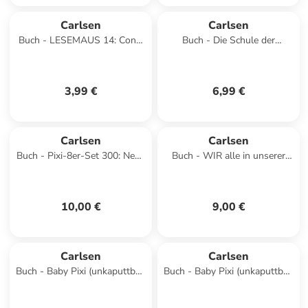
Carlsen
Carlsen
Buch - LESEMAUS 14: Conni
Buch - Die Schule der
am Strand
magischen Tiere: Witze! - Über
333 magische Tier- un
3,99 €
6,99 €
Carlsen
Carlsen
Buch - Pixi-8er-Set 300: Neue
Buch - WIR alle in unserer
Abenteuer mit Conni (8x1
Klasse
Exemplar), 8 Teile
10,00 €
9,00 €
Carlsen
Carlsen
Buch - Baby Pixi (unkaputtbar)
Buch - Baby Pixi (unkaputtbar)
84: Mein Lieblingsbuch vom
179: Mein Baby-Pixi-
Zuhause
Buggybuch: Allererste