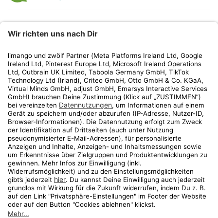
limango
Rechtliches
Kundenservice
Shop
Aktionen
Travel