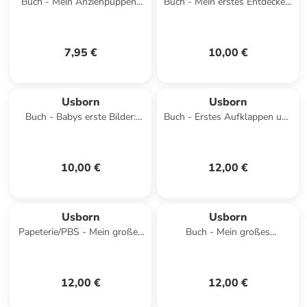
Buch - Mein Anziehpuppen-
Buch - Mein erstes Entdecker-
Stickerbuch: Im Ballett
Klappenbuch: Durch die Nacht
7,95 €
10,00 €
Usborn
Usborn
Buch - Babys erste Bilder:
Buch - Erstes Aufklappen und
Mein kleiner Bilderschatz
Verstehen: Freundschaft -
Was ist das?
10,00 €
12,00 €
Usborn
Usborn
Papeterie/PBS - Mein großes
Buch - Mein großes
Anziehpuppen-Stickerbuch:
Anziehpuppen-Stickerbuch:
Auf dem Reiterhof u
Einhörner und Meerjungf
12,00 €
12,00 €