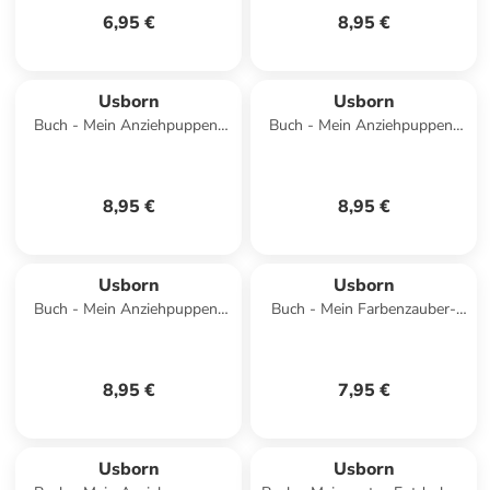
6,95 €
8,95 €
Usborn
Usborn
Buch - Mein Anziehpuppen-
Buch - Mein Anziehpuppen-
Stickerbuch: Filmstars
Stickerbuch: Zauberhafte
Osterfeen
8,95 €
8,95 €
Usborn
Usborn
Buch - Mein Anziehpuppen-
Buch - Mein Farbenzauber-
Stickerbuch: Traumhochzeit
Malbuch: Im Sommer
8,95 €
7,95 €
Usborn
Usborn