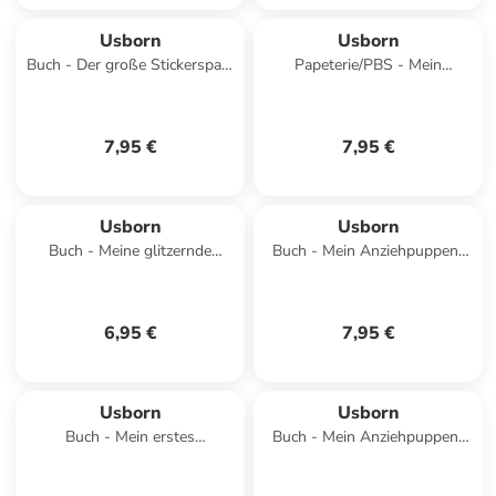
Usborn
Usborn
Buch - Der große Stickerspaß:
Papeterie/PBS - Mein
Mythische Monster
Anziehpuppen-Stickerbuch:
Meine Hunde
7,95 €
7,95 €
Usborn
Usborn
Buch - Meine glitzernde
Buch - Mein Anziehpuppen-
Stickerwelt: Fabelhafte
Stickerbuch: In der Natur
Feenponys
6,95 €
7,95 €
Usborn
Usborn
Buch - Mein erstes
Buch - Mein Anziehpuppen-
Stickerbuch: Bald ist
Stickerbuch Glitzer-Märchen:
Weihnachten
Cinderella