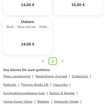
14,00 €
15,00 €
Usborn
Buch - Nina und Jan - Wohin
fährt der Traktor?
24,00 €
1
Das könnte Dir auch gefallen
:
Pippi Langstrumpf
Neukirchener Aussaat
Zuckersüss
Rotfuchs
Penguin Books UK
Hauschka
Konstruktionsspielzeug Sale
Butzon & Bercker
Verlag Eugen Ulmer
Bebidoo
Dreipunkt Verlag