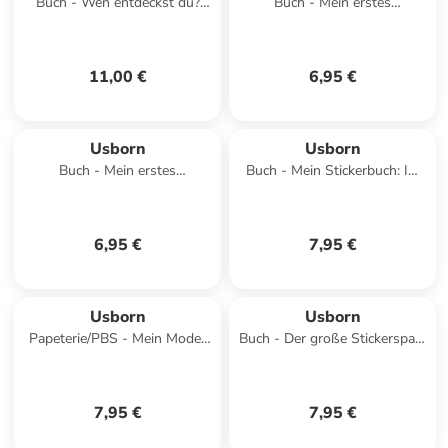
Buch - Wen entdeckst du?
Buch - Mein erstes
Auf dem Bauernhof
Stickerbuch: Bunter Herbst
11,00 €
6,95 €
Usborn
Usborn
Buch - Mein erstes
Buch - Mein Stickerbuch: Im
Stickerbuch: Wir feiern Ostern
alten Rom
6,95 €
7,95 €
Usborn
Usborn
Papeterie/PBS - Mein Mode-
Buch - Der große Stickerspaß:
Stickerbuch:
Meerestiere
Hochzeitskollektion
7,95 €
7,95 €