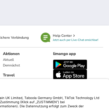
Help Center
ichere Verbindung
Jetzt auch per Live-Chat erreichbar!
Aktionen
limango app
Aktuell
Demnächst
Travel
Reiseangebote