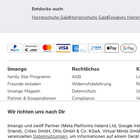
Entdecke auch
:
Herrenschuhe Sale
|
Herrenschuhe Sale
|
Sneakers Herren
limango
Rechtliches
K
family Star Programm
AGB
L
Freunde einladen
Widerrufsbelehrung
R
limango Magazin
Datenschutz
U
Partner & Kooperationen
Compliance
V
Jobs
Impressum
G
Presse
Privatsphäre-Einstellungen
Mediadaten
Geschenkgutscheinbedingungen