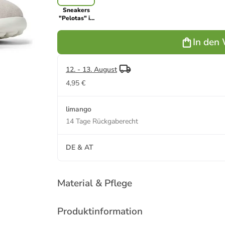
Sneakers
"Pelotas" in
Beige
In den
12. - 13. August
4,95 €
limango
14 Tage Rückgaberecht
DE & AT
Material & Pflege
Produktinformation