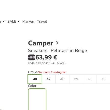
g
SALE
Marken
Travel
Camper
Sneakers "Pelotas" in Beige
63,99 €
-
48
%
UVP
:
125,00 €
*
inkl. MwSt.
Größe
Nur noch 1 verfügbar
40
42
46
39
41
43
Color