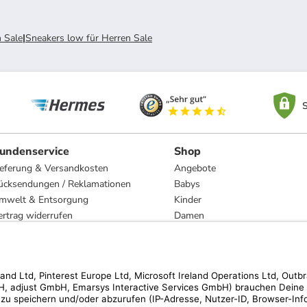
 Sale
|
Sneakers low für Herren Sale
S
undenservice
Shop
ieferung & Versandkosten
Angebote
ücksendungen / Reklamationen
Babys
mwelt & Entsorgung
Kinder
ertrag widerrufen
Damen
esetzliche Gewährleistung und Reparatur
Herren
Wohnen
Trachten
Marken