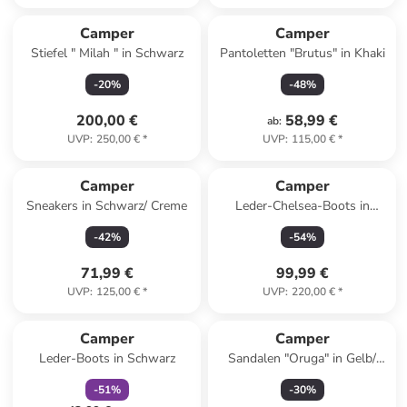
Camper
Camper
Stiefel " Milah " in Schwarz
Pantoletten "Brutus" in Khaki
-
20
%
-
48
%
200,00 €
58,99 €
ab
:
UVP
:
250,00 €
*
UVP
:
115,00 €
*
Camper
Camper
Sneakers in Schwarz/ Creme
Leder-Chelsea-Boots in
Hellbraun
-
42
%
-
54
%
71,99 €
99,99 €
UVP
:
125,00 €
*
UVP
:
220,00 €
*
family
rabatt
Camper
Camper
Leder-Boots in Schwarz
Sandalen "Oruga" in Gelb/
Rosa
-
51
%
-
30
%