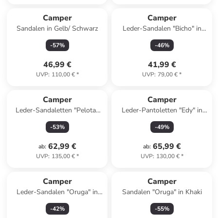
Camper
Camper
Sandalen in Gelb/ Schwarz
Leder-Sandalen "Bicho" in
Rosa
-
57
%
-
46
%
46,99 €
41,99 €
UVP
:
110,00 €
*
UVP
:
79,00 €
*
Camper
Camper
Leder-Sandaletten "Pelotas
Leder-Pantoletten "Edy" in
Flota" in Creme
Hellbraun
-
53
%
-
49
%
62,99 €
65,99 €
ab
:
ab
:
UVP
:
135,00 €
*
UVP
:
130,00 €
*
Camper
Camper
Leder-Sandalen "Oruga" in
Sandalen "Oruga" in Khaki
Schwarz
-
42
%
-
55
%