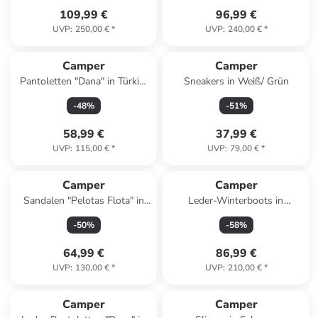
109,99 €
96,99 €
UVP
:
250,00 €
*
UVP
:
240,00 €
*
Camper
Camper
Pantoletten "Dana" in Türkis/
Sneakers in Weiß/ Grün
Schwarz
-
48
%
-
51
%
58,99 €
37,99 €
UVP
:
115,00 €
*
UVP
:
79,00 €
*
Camper
Camper
Sandalen "Pelotas Flota" in
Leder-Winterboots in
Schwarz
Hellbraun
-
50
%
-
58
%
64,99 €
86,99 €
UVP
:
130,00 €
*
UVP
:
210,00 €
*
Camper
Camper