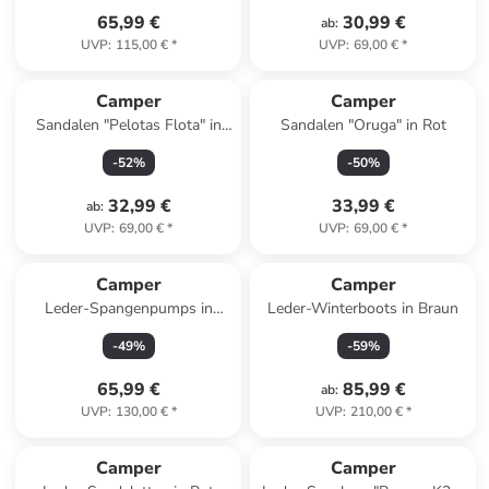
65,99 €
30,99 €
ab
:
UVP
:
115,00 €
*
UVP
:
69,00 €
*
Camper
Camper
Sandalen "Pelotas Flota" in
Sandalen "Oruga" in Rot
Rosa
-
52
%
-
50
%
32,99 €
33,99 €
ab
:
UVP
:
69,00 €
*
UVP
:
69,00 €
*
Camper
Camper
Leder-Spangenpumps in
Leder-Winterboots in Braun
Dunkelblau
-
49
%
-
59
%
65,99 €
85,99 €
ab
:
UVP
:
130,00 €
*
UVP
:
210,00 €
*
Camper
Camper