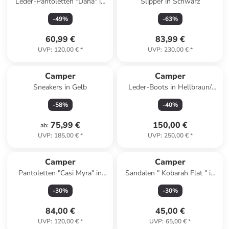
Leder-Pantoletten "Dana" in
Slipper in Schwarz
Türkis
-
49
%
-
63
%
60,99 €
83,99 €
UVP
:
120,00 €
*
UVP
:
230,00 €
*
Camper
Camper
Sneakers in Gelb
Leder-Boots in Hellbraun/
Creme
-
58
%
-
40
%
75,99 €
150,00 €
ab
:
UVP
:
185,00 €
*
UVP
:
250,00 €
*
Camper
Camper
Pantoletten "Casi Myra" in
Sandalen " Kobarah Flat " in
Schwarz
Schwarz
-
30
%
-
30
%
84,00 €
45,00 €
UVP
:
120,00 €
*
UVP
:
65,00 €
*