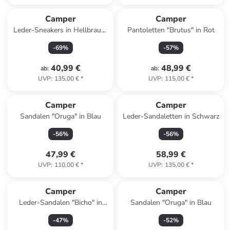
Camper
Camper
Leder-Sneakers in Hellbraun/
Pantoletten "Brutus" in Rot
Beige
-
69
%
-
57
%
40,99 €
48,99 €
ab
:
ab
:
UVP
:
135,00 €
*
UVP
:
115,00 €
*
Camper
Camper
Sandalen "Oruga" in Blau
Leder-Sandaletten in Schwarz
-
56
%
-
56
%
47,99 €
58,99 €
UVP
:
110,00 €
*
UVP
:
135,00 €
*
Camper
Camper
Leder-Sandalen "Bicho" in
Sandalen "Oruga" in Blau
Rosa
-
47
%
-
52
%