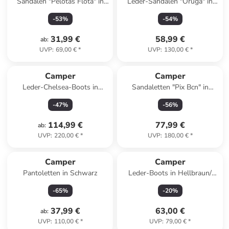
Sandalen "Pelotas Flota" in
Leder-Sandalen "Oruga" in
Dunkelblau
Schwarz
-
53
%
-
54
%
31,99 €
58,99 €
ab
:
UVP
:
69,00 €
*
UVP
:
130,00 €
*
Camper
Camper
Leder-Chelsea-Boots in
Sandaletten "Pix Bcn" in
Schwarz/ Hellbraun
Schwarz
-
47
%
-
56
%
114,99 €
77,99 €
ab
:
UVP
:
220,00 €
*
UVP
:
180,00 €
*
Camper
Camper
Pantoletten in Schwarz
Leder-Boots in Hellbraun/
Creme
-
65
%
-
20
%
37,99 €
63,00 €
ab
:
UVP
:
110,00 €
*
UVP
:
79,00 €
*