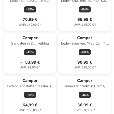
Leder-Sandaletten in Rot
Leder-Sneakers "Runner K21"
in Hellbraun
-
49
%
-
54
%
70,99 €
65,99 €
UVP
:
140,00 €
*
UVP
:
145,00 €
*
Camper
Camper
Sandalen in Dunkelblau
Leder-Sneakers "Peu Cami" in
Weiß
-
45
%
-
60
%
53,99 €
90,99 €
ab
:
UVP
:
99,00 €
*
UVP
:
230,00 €
*
Camper
Camper
Leder-Sandaletten "Tasha" in
Sneakers "Path" in Creme/
Schwarz
Khaki
-
56
%
-
46
%
64,99 €
36,99 €
UVP
:
150,00 €
*
UVP
:
69,00 €
*