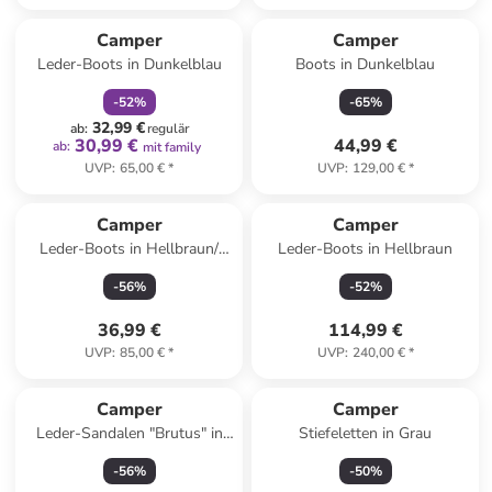
family
rabatt
Camper
Camper
Leder-Boots in Dunkelblau
Boots in Dunkelblau
-
52
%
-
65
%
32,99 €
ab
:
regulär
30,99 €
44,99 €
ab
:
mit family
UVP
:
65,00 €
*
UVP
:
129,00 €
*
Reserviert
Camper
Camper
Leder-Boots in Hellbraun/
Leder-Boots in Hellbraun
Braun
-
56
%
-
52
%
36,99 €
114,99 €
UVP
:
85,00 €
*
UVP
:
240,00 €
*
Camper
Camper
Leder-Sandalen "Brutus" in
Stiefeletten in Grau
Hellblau
-
56
%
-
50
%