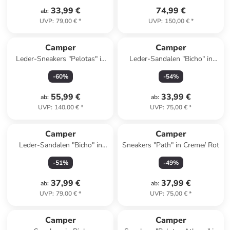
33,99 €
74,99 €
ab
:
UVP
:
79,00 €
*
UVP
:
150,00 €
*
Camper
Camper
Leder-Sneakers "Pelotas" in
Leder-Sandalen "Bicho" in
Weiß
Silber
-
60
%
-
54
%
55,99 €
33,99 €
ab
:
ab
:
UVP
:
140,00 €
*
UVP
:
75,00 €
*
Camper
Camper
Leder-Sandalen "Bicho" in
Sneakers "Path" in Creme/ Rot
Türkis/ Grün
-
51
%
-
49
%
37,99 €
37,99 €
ab
:
ab
:
UVP
:
79,00 €
*
UVP
:
75,00 €
*
Camper
Camper