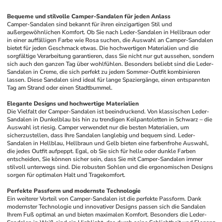
Bequeme und stilvolle Camper-Sandalen für jeden Anlass
Camper-Sandalen sind bekannt für ihren einzigartigen Stil und 
außergewöhnlichen Komfort. Ob Sie nach Leder-Sandalen in Hellbraun oder 
in einer auffälligen Farbe wie Rosa suchen, die Auswahl an Camper-Sandalen 
bietet für jeden Geschmack etwas. Die hochwertigen Materialien und die 
sorgfältige Verarbeitung garantieren, dass Sie nicht nur gut aussehen, sondern 
sich auch den ganzen Tag über wohlfühlen. Besonders beliebt sind die Leder-
Sandalen in Creme, die sich perfekt zu jedem Sommer-Outfit kombinieren 
lassen. Diese Sandalen sind ideal für lange Spaziergänge, einen entspannten 
Tag am Strand oder einen Stadtbummel.
Elegante Designs und hochwertige Materialien
Die Vielfalt der Camper-Sandalen ist beeindruckend. Von klassischen Leder-
Sandalen in Dunkelblau bis hin zu trendigen Keilpantoletten in Schwarz – die 
Auswahl ist riesig. Camper verwendet nur die besten Materialien, um 
sicherzustellen, dass Ihre Sandalen langlebig und bequem sind. Leder-
Sandalen in Hellblau, Hellbraun und Gelb bieten eine farbenfrohe Auswahl, 
die jedes Outfit aufpeppt. Egal, ob Sie sich für helle oder dunkle Farben 
entscheiden, Sie können sicher sein, dass Sie mit Camper-Sandalen immer 
stilvoll unterwegs sind. Die robusten Sohlen und die ergonomischen Designs 
sorgen für optimalen Halt und Tragekomfort.
Perfekte Passform und modernste Technologie
Ein weiterer Vorteil von Camper-Sandalen ist die perfekte Passform. Dank 
modernster Technologie und innovativer Designs passen sich die Sandalen 
Ihrem Fuß optimal an und bieten maximalen Komfort. Besonders die Leder-