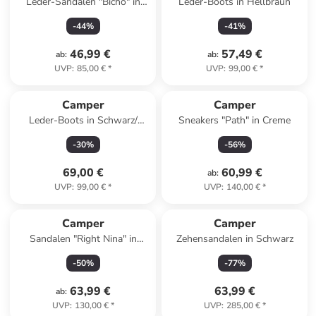
Leder-Sandalen "Bicho" in
Leder-Boots in Hellbraun
Creme
-
44
%
-
41
%
46,99 €
57,49 €
ab
:
ab
:
UVP
:
85,00 €
*
UVP
:
99,00 €
*
Camper
Camper
Leder-Boots in Schwarz/
Sneakers "Path" in Creme
Orange
-
30
%
-
56
%
69,00 €
60,99 €
ab
:
UVP
:
99,00 €
*
UVP
:
140,00 €
*
Camper
Camper
Sandalen "Right Nina" in
Zehensandalen in Schwarz
Türkis
-
50
%
-
77
%
63,99 €
63,99 €
ab
:
UVP
:
130,00 €
*
UVP
:
285,00 €
*