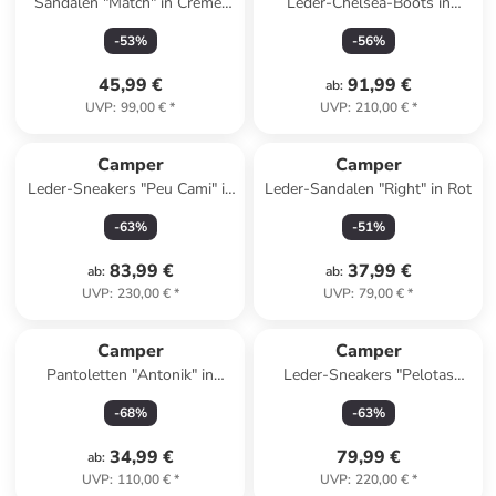
Sandalen "Match" in Creme/
Leder-Chelsea-Boots in
Gelb
Schwarz
-
53
%
-
56
%
45,99 €
91,99 €
ab
:
UVP
:
99,00 €
*
UVP
:
210,00 €
*
Camper
Camper
Leder-Sneakers "Peu Cami" in
Leder-Sandalen "Right" in Rot
Weiß
-
63
%
-
51
%
83,99 €
37,99 €
ab
:
ab
:
UVP
:
230,00 €
*
UVP
:
79,00 €
*
Camper
Camper
Pantoletten "Antonik" in
Leder-Sneakers "Pelotas
Dunkelblau
Ariel" in Creme
-
68
%
-
63
%
34,99 €
79,99 €
ab
:
UVP
:
110,00 €
*
UVP
:
220,00 €
*