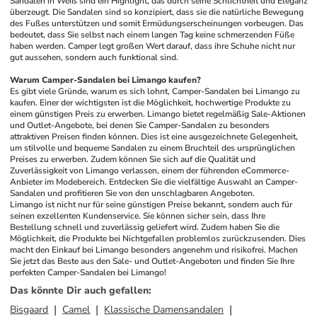
Sandalen in Weiß sind ein Highlight, das durch seine Schlichtheit und Eleganz 
überzeugt. Die Sandalen sind so konzipiert, dass sie die natürliche Bewegung 
des Fußes unterstützen und somit Ermüdungserscheinungen vorbeugen. Das 
bedeutet, dass Sie selbst nach einem langen Tag keine schmerzenden Füße 
haben werden. Camper legt großen Wert darauf, dass ihre Schuhe nicht nur 
gut aussehen, sondern auch funktional sind.
Warum Camper-Sandalen bei Limango kaufen?
Es gibt viele Gründe, warum es sich lohnt, Camper-Sandalen bei Limango zu 
kaufen. Einer der wichtigsten ist die Möglichkeit, hochwertige Produkte zu 
einem günstigen Preis zu erwerben. Limango bietet regelmäßig Sale-Aktionen 
und Outlet-Angebote, bei denen Sie Camper-Sandalen zu besonders 
attraktiven Preisen finden können. Dies ist eine ausgezeichnete Gelegenheit, 
um stilvolle und bequeme Sandalen zu einem Bruchteil des ursprünglichen 
Preises zu erwerben. Zudem können Sie sich auf die Qualität und 
Zuverlässigkeit von Limango verlassen, einem der führenden eCommerce-
Anbieter im Modebereich. Entdecken Sie die vielfältige Auswahl an Camper-
Sandalen und profitieren Sie von den unschlagbaren Angeboten.
Limango ist nicht nur für seine günstigen Preise bekannt, sondern auch für 
seinen exzellenten Kundenservice. Sie können sicher sein, dass Ihre 
Bestellung schnell und zuverlässig geliefert wird. Zudem haben Sie die 
Möglichkeit, die Produkte bei Nichtgefallen problemlos zurückzusenden. Dies 
macht den Einkauf bei Limango besonders angenehm und risikofrei. Machen 
Sie jetzt das Beste aus den Sale- und Outlet-Angeboten und finden Sie Ihre 
perfekten Camper-Sandalen bei Limango!
Das könnte Dir auch gefallen
:
Bisgaard
Camel
Klassische Damensandalen