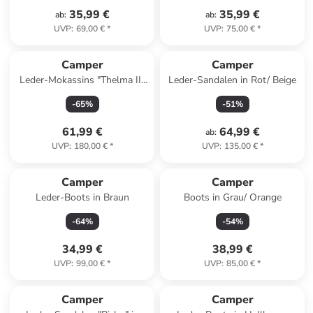
35,99 €
35,99 €
ab
:
ab
:
UVP
:
69,00 €
*
UVP
:
75,00 €
*
Camper
Camper
Leder-Mokassins "Thelma II"
Leder-Sandalen in Rot/ Beige
in Schwarz
-
65
%
-
51
%
61,99 €
64,99 €
ab
:
UVP
:
180,00 €
*
UVP
:
135,00 €
*
Camper
Camper
Leder-Boots in Braun
Boots in Grau/ Orange
-
64
%
-
54
%
34,99 €
38,99 €
UVP
:
99,00 €
*
UVP
:
85,00 €
*
Camper
Camper