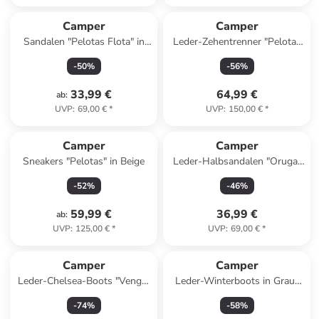
Camper
Camper
Sandalen "Pelotas Flota" in
Leder-Zehentrenner "Pelotas
Schwarz
Flota" in Schwarz
-
50
%
-
56
%
33,99 €
64,99 €
ab
:
UVP
:
69,00 €
*
UVP
:
150,00 €
*
Camper
Camper
Sneakers "Pelotas" in Beige
Leder-Halbsandalen "Oruga"
in Beige
-
52
%
-
46
%
59,99 €
36,99 €
ab
:
UVP
:
125,00 €
*
UVP
:
69,00 €
*
Camper
Camper
Leder-Chelsea-Boots "Venga"
Leder-Winterboots in Grau/
in Schwarz
Schwarz
-
74
%
-
58
%