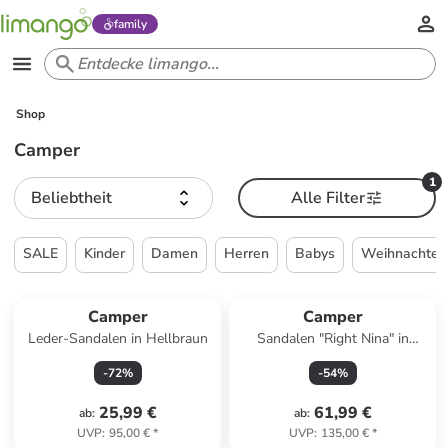
family
Shop
Camper
1
Beliebtheit
Alle Filter
SALE
Kinder
Damen
Herren
Babys
Weihnachten
Camper
Camper
Leder-Sandalen in Hellbraun
Sandalen "Right Nina" in
Schwarz
-
72
%
-
54
%
25,99 €
61,99 €
ab
:
ab
:
UVP
:
95,00 €
*
UVP
:
135,00 €
*