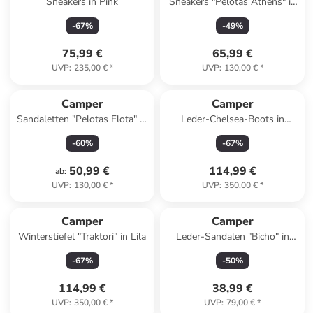
Sneakers in Pink
Sneakers "Pelotas Athens" in
Rosa
-
67
%
-
49
%
75,99 €
65,99 €
UVP
:
235,00 €
*
UVP
:
130,00 €
*
Camper
Camper
Sandaletten "Pelotas Flota" in
Leder-Chelsea-Boots in
Türkis
Hellbraun
-
60
%
-
67
%
50,99 €
114,99 €
ab
:
UVP
:
130,00 €
*
UVP
:
350,00 €
*
Camper
Camper
Winterstiefel "Traktori" in Lila
Leder-Sandalen "Bicho" in
Dunkelblau
-
67
%
-
50
%
114,99 €
38,99 €
UVP
:
350,00 €
*
UVP
:
79,00 €
*