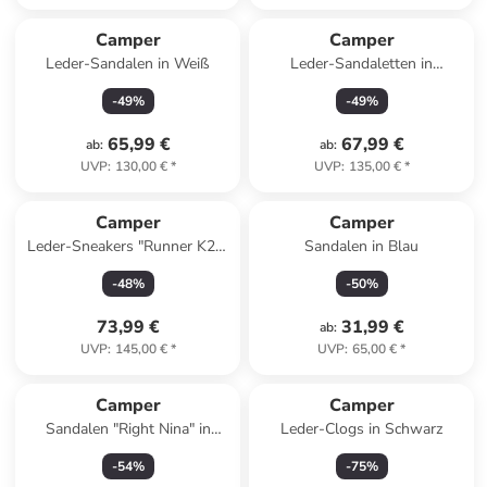
Camper
Camper
Leder-Sandalen in Weiß
Leder-Sandaletten in
Hellbraun
-
49
%
-
49
%
65,99 €
67,99 €
ab
:
ab
:
UVP
:
130,00 €
*
UVP
:
135,00 €
*
Camper
Camper
Leder-Sneakers "Runner K21"
Sandalen in Blau
in Schwarz
-
48
%
-
50
%
73,99 €
31,99 €
ab
:
UVP
:
145,00 €
*
UVP
:
65,00 €
*
Camper
Camper
Sandalen "Right Nina" in
Leder-Clogs in Schwarz
Creme
-
54
%
-
75
%