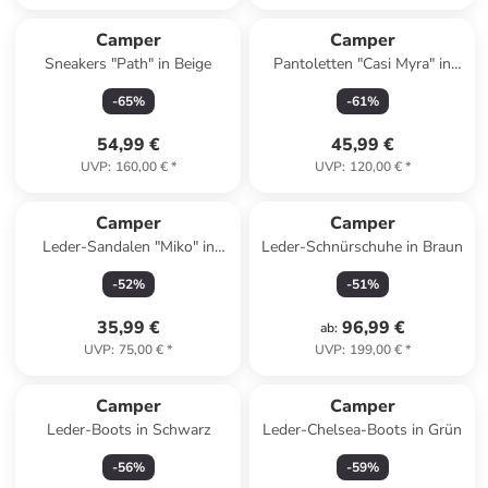
Camper
Camper
Sneakers "Path" in Beige
Pantoletten "Casi Myra" in
Grün/ Hellblau
-
65
%
-
61
%
54,99 €
45,99 €
UVP
:
160,00 €
*
UVP
:
120,00 €
*
Camper
Camper
Leder-Sandalen "Miko" in
Leder-Schnürschuhe in Braun
Creme
-
52
%
-
51
%
35,99 €
96,99 €
ab
:
UVP
:
75,00 €
*
UVP
:
199,00 €
*
Camper
Camper
Leder-Boots in Schwarz
Leder-Chelsea-Boots in Grün
-
56
%
-
59
%