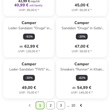
42,99 €
regulär
40,99 €
45,00 €
mit family
UVP
:
85,00 €
*
UVP
:
65,00 €
*
Camper
Camper
Leder-Sandalen "Oruga" in
Sandalen "Oruga" in Gelb/
Khaki
Flieder
-
51
%
-
20
%
62,99 €
47,00 €
ab
:
UVP
:
130,00 €
*
UVP
:
59,00 €
*
Camper
Camper
Leder-Sandalen "TWS" in
Sneakers "Runner" in Khaki/
Creme
Hellblau
-
30
%
-
62
%
49,00 €
54,99 €
ab
:
UVP
:
70,00 €
*
UVP
:
145,00 €
*
1
2
3
...
10