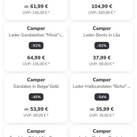
61,99 €
104,99 €
ab
:
UVP
:
135,00 €
*
UVP
:
420,00 €
*
Camper
Camper
Leder-Sandaletten "Misia" in
Leder-Boots in Lila
Dunkelblau
-
51
%
-
61
%
64,99 €
37,99 €
UVP
:
135,00 €
*
UVP
:
99,00 €
*
Camper
Camper
Sandalen in Beige/ Gelb
Leder-Halbsandalen "Bicho" in
Rosa
-
45
%
-
54
%
53,99 €
35,99 €
ab
:
ab
:
UVP
:
99,00 €
*
UVP
:
79,00 €
*
Camper
Camper