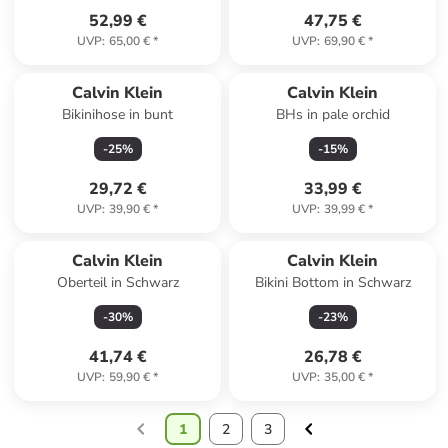
52,99 €
47,75 €
UVP
:
65,00 €
*
UVP
:
69,90 €
*
Calvin Klein
Calvin Klein
Bikinihose in bunt
BHs in pale orchid
-
25
%
-
15
%
29,72 €
33,99 €
UVP
:
39,90 €
*
UVP
:
39,99 €
*
Calvin Klein
Calvin Klein
Oberteil in Schwarz
Bikini Bottom in Schwarz
-
30
%
-
23
%
41,74 €
26,78 €
UVP
:
59,90 €
*
UVP
:
35,00 €
*
1
2
3