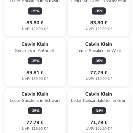
Leder-Sneakers in Schwarz
Leder-Sneakers in Weiß/ Mint
-
35
%
-
35
%
83,80 €
83,80 €
UVP
:
129,90 €
*
UVP
:
129,90 €
*
Calvin Klein
Calvin Klein
Sneakers in Anthrazit
Leder-Sneakers in Weiß
-
35
%
-
35
%
89,81 €
77,79 €
UVP
:
139,90 €
*
UVP
:
119,90 €
*
Calvin Klein
Calvin Klein
Leder-Sneakers in Schwarz
Leder-Keilsandaletten in Grün
-
35
%
-
34
%
77,79 €
71,79 €
UVP
:
119,90 €
*
UVP
:
109,90 €
*