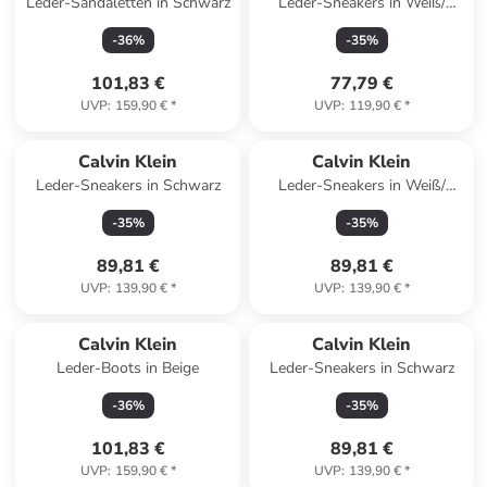
Leder-Sandaletten in Schwarz
Leder-Sneakers in Weiß/
Beige/ Grau
-
36
%
-
35
%
101,83 €
77,79 €
UVP
:
159,90 €
*
UVP
:
119,90 €
*
Calvin Klein
Calvin Klein
Leder-Sneakers in Schwarz
Leder-Sneakers in Weiß/
Schwarz
-
35
%
-
35
%
89,81 €
89,81 €
UVP
:
139,90 €
*
UVP
:
139,90 €
*
Calvin Klein
Calvin Klein
Leder-Boots in Beige
Leder-Sneakers in Schwarz
-
36
%
-
35
%
101,83 €
89,81 €
UVP
:
159,90 €
*
UVP
:
139,90 €
*