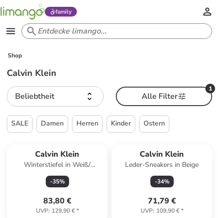
family
Shop
Calvin Klein
1
Beliebtheit
Alle Filter
SALE
Damen
Herren
Kinder
Ostern
Calvin Klein
Calvin Klein
Winterstiefel in Weiß/
Leder-Sneakers in Beige
Schwarz
-
35
%
-
34
%
83,80 €
71,79 €
UVP
:
129,90 €
*
UVP
:
109,90 €
*