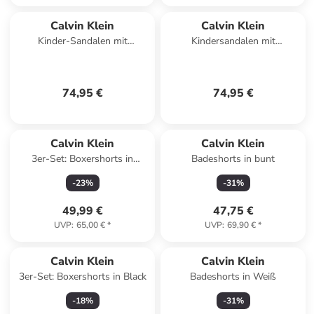
Calvin Klein
Calvin Klein
Kinder-Sandalen mit
Kindersandalen mit
Klettverschluss, Jeans-Optik,
Klettverschluss im Jeans-Look
V3A2-8050 Weiß
V3B2-80614 Schwarz
74,95 €
74,95 €
Calvin Klein
Calvin Klein
3er-Set: Boxershorts in
Badeshorts in bunt
Multicolored
-
23
%
-
31
%
49,99 €
47,75 €
UVP
:
65,00 €
*
UVP
:
69,90 €
*
Calvin Klein
Calvin Klein
3er-Set: Boxershorts in Black
Badeshorts in Weiß
-
18
%
-
31
%