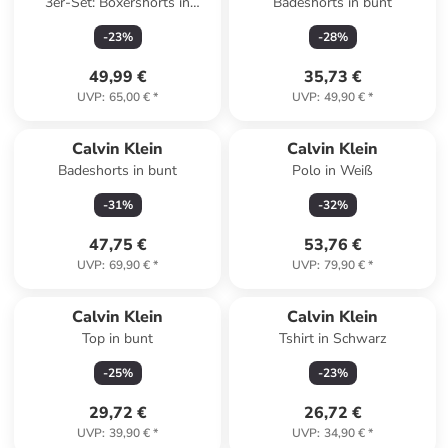
3er-Set: Boxershorts in
Badeshorts in bunt
Multicolored
-
23
%
-
28
%
49,99 €
35,73 €
UVP
:
65,00 €
*
UVP
:
49,90 €
*
Calvin Klein
Calvin Klein
Badeshorts in bunt
Polo in Weiß
-
31
%
-
32
%
47,75 €
53,76 €
UVP
:
69,90 €
*
UVP
:
79,90 €
*
Calvin Klein
Calvin Klein
Top in bunt
Tshirt in Schwarz
-
25
%
-
23
%
29,72 €
26,72 €
UVP
:
39,90 €
*
UVP
:
34,90 €
*