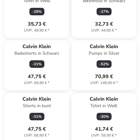
Tshirt in Weiß
Bikinihose in Schwarz
-
28
%
-
27
%
35,73 €
32,73 €
UVP
:
49,90 €
*
UVP
:
44,90 €
*
Calvin Klein
Calvin Klein
Badeshorts in Schwarz
Pumps in Silver
-
31
%
-
52
%
47,75 €
70,99 €
UVP
:
69,90 €
*
UVP
:
149,00 €
*
Calvin Klein
Calvin Klein
Shorts in bunt
Tshirt in Weiß
-
31
%
-
30
%
47,75 €
41,74 €
UVP
:
69,90 €
*
UVP
:
59,90 €
*