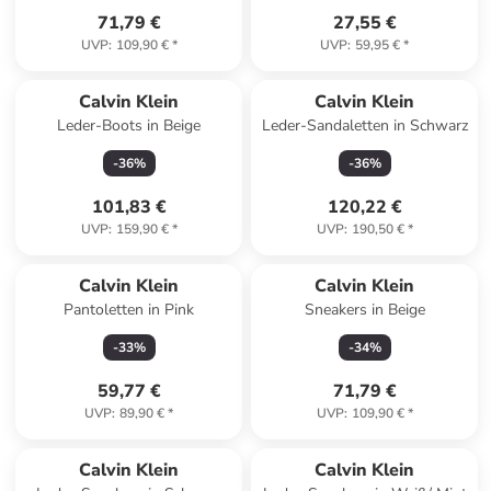
71,79 €
27,55 €
UVP
:
109,90 €
*
UVP
:
59,95 €
*
Calvin Klein
Calvin Klein
Leder-Boots in Beige
Leder-Sandaletten in Schwarz
-
36
%
-
36
%
101,83 €
120,22 €
UVP
:
159,90 €
*
UVP
:
190,50 €
*
Calvin Klein
Calvin Klein
Pantoletten in Pink
Sneakers in Beige
-
33
%
-
34
%
59,77 €
71,79 €
UVP
:
89,90 €
*
UVP
:
109,90 €
*
Calvin Klein
Calvin Klein