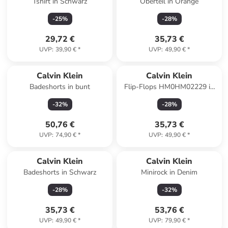
Tshirt in Schwarz
Oberteil in Orange
-
25
%
-
28
%
29,72 €
35,73 €
UVP
:
39,90 €
*
UVP
:
49,90 €
*
Calvin Klein
Calvin Klein
Badeshorts in bunt
Flip-Flops HM0HM02229 in
Schwarz
-
32
%
-
28
%
50,76 €
35,73 €
UVP
:
74,90 €
*
UVP
:
49,90 €
*
Calvin Klein
Calvin Klein
Badeshorts in Schwarz
Minirock in Denim
-
28
%
-
32
%
35,73 €
53,76 €
UVP
:
49,90 €
*
UVP
:
79,90 €
*