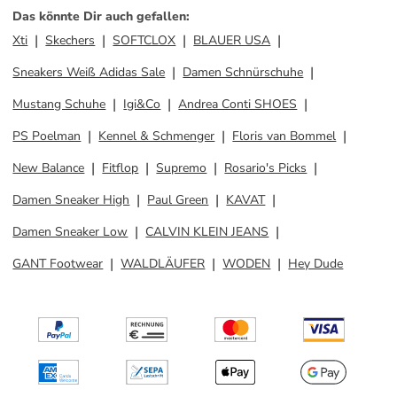
Das könnte Dir auch gefallen
:
Xti
Skechers
SOFTCLOX
BLAUER USA
Sneakers Weiß Adidas Sale
Damen Schnürschuhe
Mustang Schuhe
Igi&Co
Andrea Conti SHOES
PS Poelman
Kennel & Schmenger
Floris van Bommel
New Balance
Fitflop
Supremo
Rosario's Picks
Damen Sneaker High
Paul Green
KAVAT
Damen Sneaker Low
CALVIN KLEIN JEANS
GANT Footwear
WALDLÄUFER
WODEN
Hey Dude