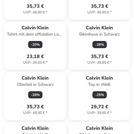
35,73 €
35,73 €
UVP
:
49,90 €
*
UVP
:
49,90 €
*
Calvin Klein
Calvin Klein
Tshirt mit dem offiziellen Logo
Bikinihose in Schwarz
in Granat
-
20
%
-
28
%
23,18 €
35,73 €
UVP
:
29,00 €
*
UVP
:
49,90 €
*
Calvin Klein
Calvin Klein
Oberteil in Schwarz
Top in Weiß
-
28
%
-
25
%
35,73 €
29,72 €
UVP
:
49,90 €
*
UVP
:
39,90 €
*
Calvin Klein
Calvin Klein