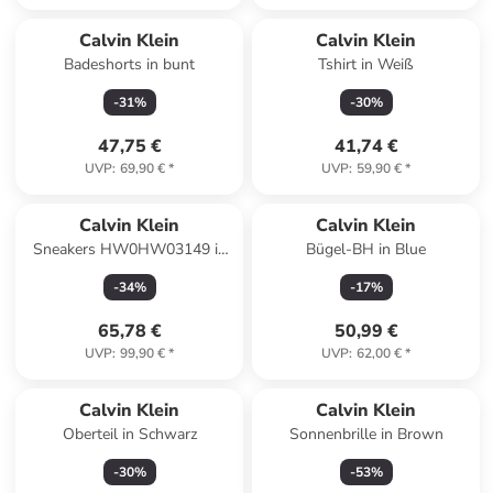
Calvin Klein
Calvin Klein
Badeshorts in bunt
Tshirt in Weiß
-
31
%
-
30
%
47,75 €
41,74 €
UVP
:
69,90 €
*
UVP
:
59,90 €
*
Calvin Klein
Calvin Klein
Sneakers HW0HW03149 in
Bügel-BH in Blue
Schwarz/Perlgrau
-
34
%
-
17
%
65,78 €
50,99 €
UVP
:
99,90 €
*
UVP
:
62,00 €
*
Calvin Klein
Calvin Klein
Oberteil in Schwarz
Sonnenbrille in Brown
-
30
%
-
53
%