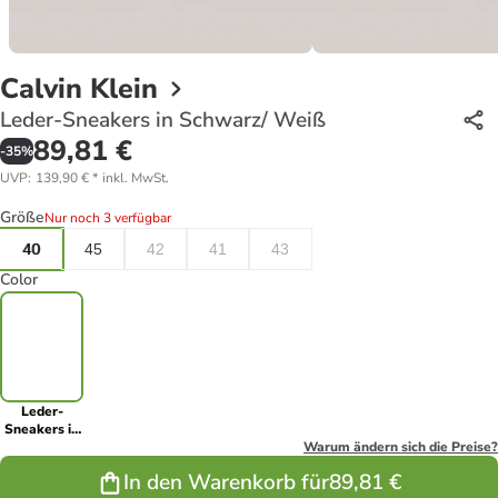
Calvin Klein
Leder-Sneakers in Schwarz/ Weiß
89,81 €
-
35
%
UVP
:
139,90 €
*
inkl. MwSt.
Größe
Nur noch 3 verfügbar
40
45
42
41
43
Color
Leder-
Sneakers in
Schwarz/
Warum ändern sich die Preise?
Weiß
In den Warenkorb für
89,81 €