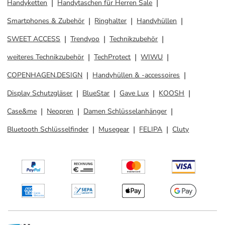
Handyketten
Handytaschen für Herren Sale
Smartphones & Zubehör
Ringhalter
Handyhüllen
SWEET ACCESS
Trendyoo
Technikzubehör
weiteres Technikzubehör
TechProtect
WIWU
COPENHAGEN.DESIGN
Handyhüllen & -accessoires
Display Schutzgläser
BlueStar
Gave Lux
KOOSH
Case&me
Neopren
Damen Schlüsselanhänger
Bluetooth Schlüsselfinder
Musegear
FELIPA
Cluty