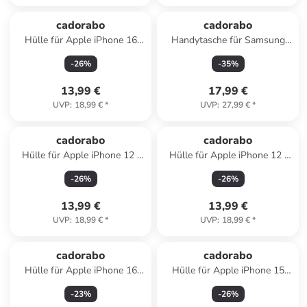
cadorabo
cadorabo
Hülle für Apple iPhone 16
Handytasche für Samsung
PRO MAX Glitzer Schutzhülle
Galaxy J7 2017 Hülle
-
26
%
-
35
%
in Schwarz
Umhängetasche in Pink
13,99 €
17,99 €
UVP
:
18,99 €
*
UVP
:
27,99 €
*
cadorabo
cadorabo
Hülle für Apple iPhone 12 /
Hülle für Apple iPhone 12 /
12 PRO Glitzer Schutzhülle in
12 PRO Glitzer Schutzhülle in
-
26
%
-
26
%
Lila
Schwarz
13,99 €
13,99 €
UVP
:
18,99 €
*
UVP
:
18,99 €
*
cadorabo
cadorabo
Hülle für Apple iPhone 16
Hülle für Apple iPhone 15
PRO MAX Blumen Design in
Glitzer Schutzhülle in Lila
-
23
%
-
26
%
Floral Türkis