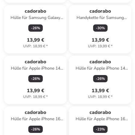
cadorabo
cadorabo
Hülle für Samsung Galaxy
Handykette für Samsung
S23 PLUS Glitzer Schutzhülle
Galaxy NOTE 20 PLUS Hülle
-
26
%
-
30
%
in Schwarz
in LIQUID HELL GRÜN
13,99 €
13,99 €
UVP
:
18,99 €
*
UVP
:
19,99 €
*
cadorabo
cadorabo
Hülle für Apple iPhone 14
Hülle für Apple iPhone 14
PRO MAX Glitzer Schutzhülle
PRO MAX Glitzer Schutzhülle
-
26
%
-
26
%
in Grau
in Lila
13,99 €
13,99 €
UVP
:
18,99 €
*
UVP
:
18,99 €
*
cadorabo
cadorabo
Hülle für Apple iPhone 16
Hülle für Apple iPhone 16
PRO MAX Glitzer Schutzhülle
Blumen Design in Floral Blau
-
26
%
-
23
%
in Grau