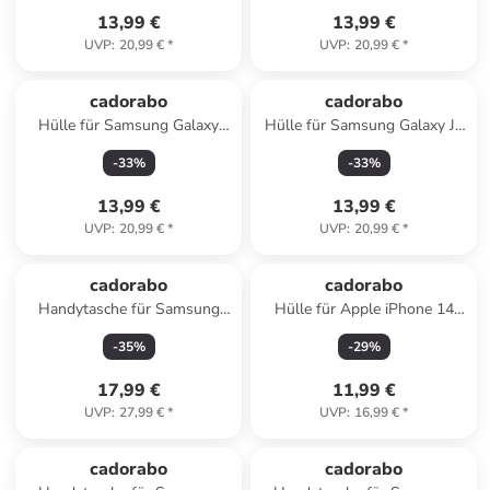
13,99 €
13,99 €
UVP
:
20,99 €
*
UVP
:
20,99 €
*
cadorabo
cadorabo
Hülle für Samsung Galaxy
Hülle für Samsung Galaxy J4
S21 5G Blumen Design in
PLUS Blumen Design in
-
33
%
-
33
%
FLORAL TÜRKIS
FLORAL BLAU
13,99 €
13,99 €
UVP
:
20,99 €
*
UVP
:
20,99 €
*
cadorabo
cadorabo
Handytasche für Samsung
Hülle für Apple iPhone 14
Galaxy J8 2016 Hülle
Glitter in Schwarz mit Glitter
-
35
%
-
29
%
Umhängetasche in Braun
17,99 €
11,99 €
UVP
:
27,99 €
*
UVP
:
16,99 €
*
cadorabo
cadorabo