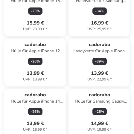
Hülle für Apple iPhone 16
Handykette für Samsung
Blumen Design in Floral
Galaxy S20 ULTRA Hülle in
-
23
%
-
34
%
Türkis
PERLIG ROSÉGOLD
15,99 €
16,99 €
UVP
:
20,99 €
*
UVP
:
25,99 €
*
cadorabo
cadorabo
Hülle für Apple iPhone 12
Handykette für Apple iPhone
PRO MAX Glitzer Schutzhülle
13 MINI Hülle in LIQUID
-
26
%
-
39
%
in Schwarz
SCHWARZ
13,99 €
13,99 €
UVP
:
18,99 €
*
UVP
:
22,99 €
*
cadorabo
cadorabo
Hülle für Apple iPhone 14
Hülle für Samsung Galaxy
PRO Glitzer Schutzhülle in
S25 Ultra Blumen Design in
-
26
%
-
25
%
Lila
Floral Blau
13,99 €
14,99 €
UVP
:
18,99 €
*
UVP
:
19,99 €
*