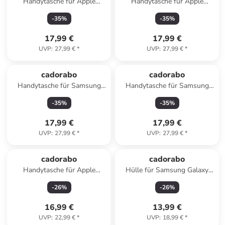
Handytasche für Apple
Handytasche für Apple
iPhone 8 PLUS Hülle
iPhone 5C Hülle
-
35
%
-
35
%
Umhängetasche in Braun
Umhängetasche in Braun
17,99 €
17,99 €
UVP
:
27,99 €
*
UVP
:
27,99 €
*
cadorabo
cadorabo
Handytasche für Samsung
Handytasche für Samsung
Galaxy A5 2018 Hülle
Galaxy NOTE 4 Hülle
-
35
%
-
35
%
Umhängetasche in Braun
Umhängetasche in Rot
17,99 €
17,99 €
UVP
:
27,99 €
*
UVP
:
27,99 €
*
cadorabo
cadorabo
Handytasche für Apple
Hülle für Samsung Galaxy
iPhone 17 PRO MAX Hülle
S24 Glitzer Schutzhülle in
-
26
%
-
26
%
Umhängetasche in Rot
Grau
16,99 €
13,99 €
UVP
:
22,99 €
*
UVP
:
18,99 €
*