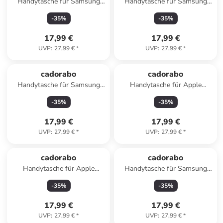
Handytasche für Samsung
Handytasche für Samsung
Galaxy J6 PLUS Hülle
Galaxy A73 5G Hülle
-
35
%
-
35
%
Umhängetasche in Pink
Umhängetasche in Pink
17,99 €
17,99 €
UVP
:
27,99 €
*
UVP
:
27,99 €
*
cadorabo
cadorabo
Handytasche für Samsung
Handytasche für Apple
Galaxy A80 / A90 4G Hülle
iPhone 12 MINI Hülle
-
35
%
-
35
%
Umhängetasche in Gelb
Umhängetasche in Rot
17,99 €
17,99 €
UVP
:
27,99 €
*
UVP
:
27,99 €
*
cadorabo
cadorabo
Handytasche für Apple
Handytasche für Samsung
iPhone 13 MINI Hülle
Galaxy Z3 Hülle
-
35
%
-
35
%
Umhängetasche in Gelb
Umhängetasche in Gelb
17,99 €
17,99 €
UVP
:
27,99 €
*
UVP
:
27,99 €
*