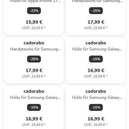
Hülle für Apple iPhone 17
Handytasche für Samsung
Blumen Design in Floral Blau
Galaxy M15 Hülle
-
23
%
-
25
%
Umhängetasche in Rot
15,99 €
17,99 €
UVP
:
20,99 €
*
UVP
:
23,99 €
*
cadorabo
cadorabo
Handytasche für Samsung
Hülle für Samsung Galaxy
Galaxy S25 Plus Hülle
A35 Blumen Design in Floral
-
25
%
-
15
%
Umhängetasche in Braun
Blau
17,99 €
16,99 €
UVP
:
23,99 €
*
UVP
:
19,99 €
*
cadorabo
cadorabo
Hülle für Samsung Galaxy
Hülle für Samsung Galaxy
A55 Blumen Design in Floral
A35 Blumen Design in Floral
-
15
%
-
15
%
Türkis
Türkis
16,99 €
16,99 €
UVP
:
19,99 €
*
UVP
:
19,99 €
*