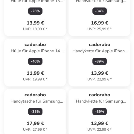
Hülle für Apple iPhone 13
Handykette für Samsung
PRO MAX Glitzer Schutzhülle
Galaxy S20 ULTRA Hülle in
-
26
%
-
34
%
in Grau
BLAU ROT WEIß
GEPUNKTET
13,99 €
16,99 €
UVP
:
18,99 €
*
UVP
:
25,99 €
*
cadorabo
cadorabo
Hülle für Apple iPhone 14
Handykette für Apple iPhone
PRO MAX Glitter in Schwarz
13 Hülle in LIQUID PINK
-
40
%
-
39
%
mit Glitter
11,99 €
13,99 €
UVP
:
19,99 €
*
UVP
:
22,99 €
*
cadorabo
cadorabo
Handytasche für Samsung
Handykette für Samsung
Galaxy A55 Hülle
Galaxy A22 4G / M22 / M32
-
35
%
-
39
%
Umhängetasche in Gelb
4G Hülle in LIQUID HELL
LILA
17,99 €
13,99 €
UVP
:
27,99 €
*
UVP
:
22,99 €
*