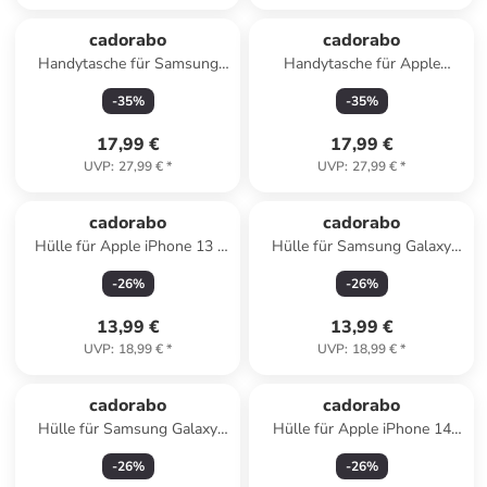
cadorabo
cadorabo
Handytasche für Samsung
Handytasche für Apple
Galaxy ACE PLUS Hülle
iPhone 14 PRO MAX Hülle
-
35
%
-
35
%
Umhängetasche in Braun
Umhängetasche in Braun
17,99 €
17,99 €
UVP
:
27,99 €
*
UVP
:
27,99 €
*
cadorabo
cadorabo
Hülle für Apple iPhone 13 /
Hülle für Samsung Galaxy
14 Glitzer Schutzhülle in Grau
A55 5G Glitzer Schutzhülle in
-
26
%
-
26
%
Schwarz
13,99 €
13,99 €
UVP
:
18,99 €
*
UVP
:
18,99 €
*
cadorabo
cadorabo
Hülle für Samsung Galaxy
Hülle für Apple iPhone 14
S25 Ultra Glitzer Schutzhülle
PLUS / 15 PLUS Glitzer
-
26
%
-
26
%
in Lila
Schutzhülle in Schwarz