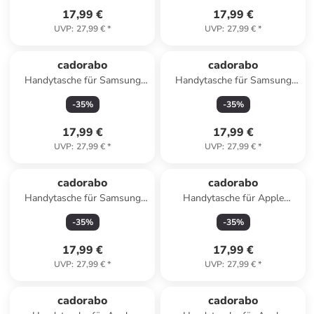
17,99 €
17,99 €
UVP
:
27,99 €
*
UVP
:
27,99 €
*
cadorabo
cadorabo
Handytasche für Samsung
Handytasche für Samsung
Galaxy WAVE Y Hülle
Galaxy CORE 2 Hülle
-
35
%
-
35
%
Umhängetasche in Braun
Umhängetasche in Braun
17,99 €
17,99 €
UVP
:
27,99 €
*
UVP
:
27,99 €
*
cadorabo
cadorabo
Handytasche für Samsung
Handytasche für Apple
Galaxy FAME Hülle
iPhone SE 2020 Hülle
-
35
%
-
35
%
Umhängetasche in Braun
Umhängetasche in Braun
17,99 €
17,99 €
UVP
:
27,99 €
*
UVP
:
27,99 €
*
cadorabo
cadorabo