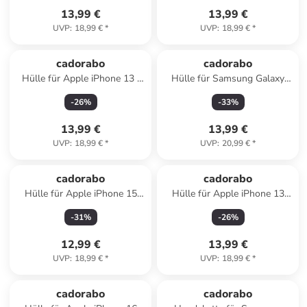
13,99 €
13,99 €
UVP
:
18,99 €
*
UVP
:
18,99 €
*
cadorabo
cadorabo
Hülle für Apple iPhone 13 /
Hülle für Samsung Galaxy
14 Glitzer Schutzhülle in
M20 Blumen Design in
-
26
%
-
33
%
Schwarz
FLORAL TÜRKIS
13,99 €
13,99 €
UVP
:
18,99 €
*
UVP
:
20,99 €
*
cadorabo
cadorabo
Hülle für Apple iPhone 15
Hülle für Apple iPhone 13
PRO MAX Glitter in Schwarz
PRO Glitzer Schutzhülle in
-
31
%
-
26
%
mit Glitter
Schwarz
12,99 €
13,99 €
UVP
:
18,99 €
*
UVP
:
18,99 €
*
cadorabo
cadorabo