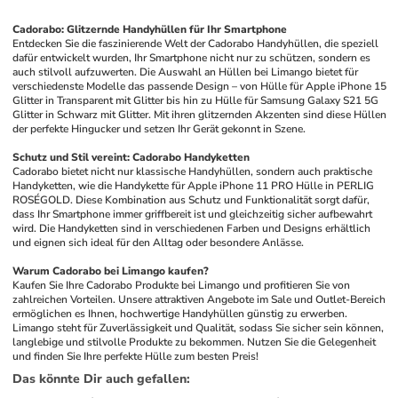
Cadorabo: Glitzernde Handyhüllen für Ihr Smartphone
Entdecken Sie die faszinierende Welt der Cadorabo Handyhüllen, die speziell 
dafür entwickelt wurden, Ihr Smartphone nicht nur zu schützen, sondern es 
auch stilvoll aufzuwerten. Die Auswahl an Hüllen bei Limango bietet für 
verschiedenste Modelle das passende Design – von Hülle für Apple iPhone 15 
Glitter in Transparent mit Glitter bis hin zu Hülle für Samsung Galaxy S21 5G 
Glitter in Schwarz mit Glitter. Mit ihren glitzernden Akzenten sind diese Hüllen 
der perfekte Hingucker und setzen Ihr Gerät gekonnt in Szene.
Schutz und Stil vereint: Cadorabo Handyketten
Cadorabo bietet nicht nur klassische Handyhüllen, sondern auch praktische 
Handyketten, wie die Handykette für Apple iPhone 11 PRO Hülle in PERLIG 
ROSÉGOLD. Diese Kombination aus Schutz und Funktionalität sorgt dafür, 
dass Ihr Smartphone immer griffbereit ist und gleichzeitig sicher aufbewahrt 
wird. Die Handyketten sind in verschiedenen Farben und Designs erhältlich 
und eignen sich ideal für den Alltag oder besondere Anlässe.
Warum Cadorabo bei Limango kaufen?
Kaufen Sie Ihre Cadorabo Produkte bei Limango und profitieren Sie von 
zahlreichen Vorteilen. Unsere attraktiven Angebote im Sale und Outlet-Bereich 
ermöglichen es Ihnen, hochwertige Handyhüllen günstig zu erwerben. 
Limango steht für Zuverlässigkeit und Qualität, sodass Sie sicher sein können, 
langlebige und stilvolle Produkte zu bekommen. Nutzen Sie die Gelegenheit 
und finden Sie Ihre perfekte Hülle zum besten Preis!
Das könnte Dir auch gefallen
: