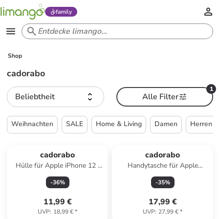
family
Shop
cadorabo
1
Beliebtheit
Alle Filter
Weihnachten
SALE
Home & Living
Damen
Herren
cadorabo
cadorabo
Hülle für Apple iPhone 12 /
Handytasche für Apple
12 PRO Glitter in Schwarz mit
iPhone 13 Hülle
-
36
%
-
35
%
Glitter
Umhängetasche in Pink
11,99 €
17,99 €
UVP
:
18,99 €
*
UVP
:
27,99 €
*