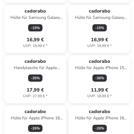
cadorabo
cadorabo
Hülle für Samsung Galaxy
Hülle für Samsung Galaxy
A35 Blumen Design in Floral
A55 Blumen Design in Floral
-
15
%
-
15
%
Dunkel Lila
Dunkel Lila
16,99 €
16,99 €
UVP
:
19,99 €
*
UVP
:
19,99 €
*
cadorabo
cadorabo
Handytasche für Apple
Hülle für Apple iPhone 15
iPhone 11 PRO MAX Hülle
PRO Glitter in Transparent mit
-
35
%
-
36
%
Umhängetasche in Rot
Glitter
17,99 €
11,99 €
UVP
:
27,99 €
*
UVP
:
18,99 €
*
cadorabo
cadorabo
Hülle für Apple iPhone 16
Hülle für Apple iPhone 16
PRO Glitzer Schutzhülle in
PLUS Glitzer Schutzhülle in
-
26
%
-
26
%
Schwarz
Schwarz