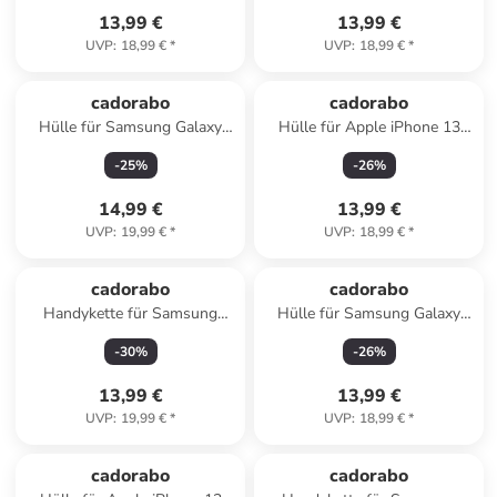
13,99 €
13,99 €
UVP
:
18,99 €
*
UVP
:
18,99 €
*
cadorabo
cadorabo
Hülle für Samsung Galaxy
Hülle für Apple iPhone 13
S25 Ultra Blumen Design in
PRO MAX Glitzer Schutzhülle
-
25
%
-
26
%
Floral Türkis
in Lila
14,99 €
13,99 €
UVP
:
19,99 €
*
UVP
:
18,99 €
*
cadorabo
cadorabo
Handykette für Samsung
Hülle für Samsung Galaxy
Galaxy A52 (4G / 5G) / A52s
S25 Glitzer Schutzhülle in
-
30
%
-
26
%
Hülle in LIQUID HELL GRÜN
Schwarz
13,99 €
13,99 €
UVP
:
19,99 €
*
UVP
:
18,99 €
*
cadorabo
cadorabo