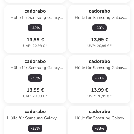
cadorabo
cadorabo
Hülle für Samsung Galaxy
Hülle für Samsung Galaxy
A50 4G/A50s/ A30s in
S21 ULTRA Blumen Design in
-
33
%
-
33
%
FLORAL GRAU
FLORAL GRAU
13,99 €
13,99 €
UVP
:
20,99 €
*
UVP
:
20,99 €
*
cadorabo
cadorabo
Hülle für Samsung Galaxy
Hülle für Samsung Galaxy
A23 4G / 5G Blumen Design
A33 5G Blumen Design in
-
33
%
-
33
%
in FLORAL TÜRKIS
FLORAL BLAU
13,99 €
13,99 €
UVP
:
20,99 €
*
UVP
:
20,99 €
*
cadorabo
cadorabo
Hülle für Samsung Galaxy A7
Hülle für Samsung Galaxy
2018 Blumen Design in
A33 5G Blumen Design in
-
33
%
-
33
%
FLORAL DUNKEL LILA
FLORAL GRAU