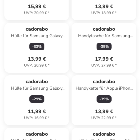
15,99 €
13,99 €
UVP
:
20,99 €
*
UVP
:
18,99 €
*
cadorabo
cadorabo
Hülle für Samsung Galaxy
Handytasche für Samsung
A71 4G Blumen Design in
Galaxy A14 4G / 5G Hülle
-
33
%
-
35
%
FLORAL DUNKEL LILA
Umhängetasche in Braun
13,99 €
17,99 €
UVP
:
20,99 €
*
UVP
:
27,99 €
*
cadorabo
cadorabo
Hülle für Samsung Galaxy
Handykette für Apple iPhone
A50 4G / A50s / A30s Strass
14 PRO Hülle in LIQUID PINK
-
29
%
-
39
%
Design in TRANSPARENT
GOLD
11,99 €
13,99 €
UVP
:
16,99 €
*
UVP
:
22,99 €
*
cadorabo
cadorabo