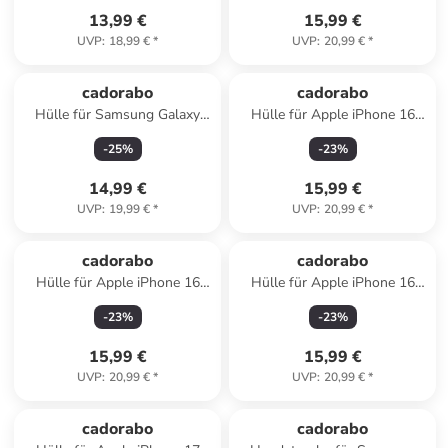
13,99 €
15,99 €
UVP
:
18,99 €
*
UVP
:
20,99 €
*
cadorabo
cadorabo
Hülle für Samsung Galaxy
Hülle für Apple iPhone 16
S25 Ultra Blumen Design in
Blumen Design in Floral
-
25
%
-
23
%
Floral Dunkel Lila
Dunkel Lila
14,99 €
15,99 €
UVP
:
19,99 €
*
UVP
:
20,99 €
*
cadorabo
cadorabo
Hülle für Apple iPhone 16
Hülle für Apple iPhone 16
PRO MAX Blumen Design in
PRO MAX Blumen Design in
-
23
%
-
23
%
Floral Dunkel Lila
Floral Blau
15,99 €
15,99 €
UVP
:
20,99 €
*
UVP
:
20,99 €
*
cadorabo
cadorabo