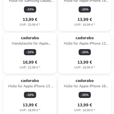
Hülle für Samsung Galaxy
Hülle für Apple iPhone 14
M53 5G Blumen Design in
PRO MAX Glitzer Schutzhülle
-
33
%
-
26
%
FLORAL TÜRKIS
in Schwarz
13,99 €
13,99 €
UVP
:
20,99 €
*
UVP
:
18,99 €
*
cadorabo
cadorabo
Handytasche für Apple
Hülle für Apple iPhone 12
iPhone 17 AIR Hülle
PRO MAX Glitzer Schutzhülle
-
26
%
-
26
%
Umhängetasche in Rot
in Lila
16,99 €
13,99 €
UVP
:
22,99 €
*
UVP
:
18,99 €
*
cadorabo
cadorabo
Hülle für Apple iPhone 13 /
Hülle für Apple iPhone 16
14 Glitzer Schutzhülle in Lila
PLUS Glitzer Schutzhülle in
-
26
%
-
26
%
Lila
13,99 €
13,99 €
UVP
:
18,99 €
*
UVP
:
18,99 €
*