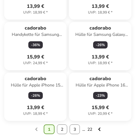
13,99 €
13,99 €
UVP
:
18,99 €
*
UVP
:
18,99 €
*
cadorabo
cadorabo
Handykette für Samsung
Hülle für Samsung Galaxy
Galaxy S21 5G Hülle in TIEF
S25 Ultra Glitzer Schutzhülle
-
36
%
-
26
%
BLAU
in Grau
15,99 €
13,99 €
UVP
:
24,99 €
*
UVP
:
18,99 €
*
cadorabo
cadorabo
Hülle für Apple iPhone 15
Hülle für Apple iPhone 16
PRO Glitzer Schutzhülle in
PRO Blumen Design in Floral
-
26
%
-
23
%
Schwarz
Blau
13,99 €
15,99 €
UVP
:
18,99 €
*
UVP
:
20,99 €
*
1
2
3
...
22