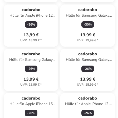
cadorabo
cadorabo
Hülle für Apple iPhone 12
Hülle für Samsung Galaxy
PRO MAX Glitzer Schutzhülle
S23 Blumen Design in
-
26
%
-
30
%
in Grau
FLORAL DUNKEL LILA
13,99 €
13,99 €
UVP
:
18,99 €
*
UVP
:
19,99 €
*
cadorabo
cadorabo
Hülle für Samsung Galaxy
Hülle für Samsung Galaxy
S25 Glitzer Schutzhülle in Lila
A55 5G Glitzer Schutzhülle in
-
26
%
-
26
%
Grau
13,99 €
13,99 €
UVP
:
18,99 €
*
UVP
:
18,99 €
*
cadorabo
cadorabo
Hülle für Apple iPhone 16
Hülle für Apple iPhone 12 /
PRO MAX Glitzer Schutzhülle
12 PRO Glitzer Schutzhülle in
-
26
%
-
26
%
in Lila
Grau