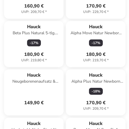
160,90 €
170,90 €
UVP
:
209,70 €
*
UVP
:
229,70 €
*
Hauck
Hauck
Beta Plus Natural 5-tlg.
Alpha Move Natur Newborn
Newborn-Set in beige,braun
Set - 5-tlg. in beige,grau
-
17
%
-
17
%
180,90 €
180,90 €
UVP
:
219,80 €
*
UVP
:
219,70 €
*
Hauck
Hauck
Neugeborenenaufsatz &
Alpha Plus Natur Newborn
Wippe Highchair in gray
Set - 4-tlg. in beige
-
18
%
149,90 €
170,90 €
UVP
:
209,70 €
*
Hauck
Hauck