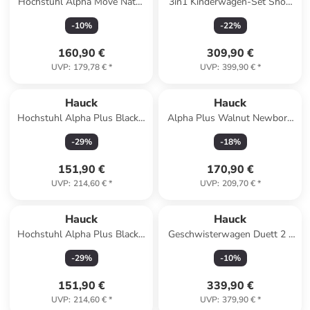
Hochstuhl Alpha Move Natur
3in1 Kinderwagen-Set Shop
- im Sparset in beige
N Care Trio in gruen
-
10
%
-
22
%
160,90 €
309,90 €
UVP
:
179,78 €
*
UVP
:
399,90 €
*
Hauck
Hauck
Hochstuhl Alpha Plus Black -
Alpha Plus Walnut Newborn
im Sparset in black
Set - 4-tlg. in braun,beige
-
29
%
-
18
%
151,90 €
170,90 €
UVP
:
214,60 €
*
UVP
:
209,70 €
*
Hauck
Hauck
Hochstuhl Alpha Plus Black -
Geschwisterwagen Duett 2 -
im Sparset in gray
Black in schwarz
-
29
%
-
10
%
151,90 €
339,90 €
UVP
:
214,60 €
*
UVP
:
379,90 €
*