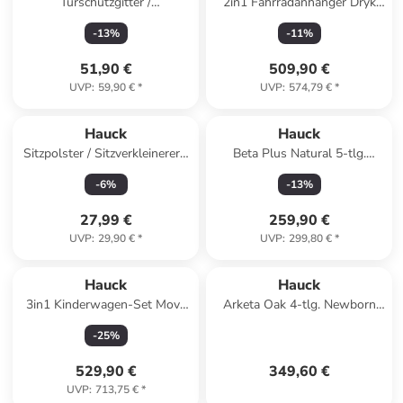
Türschutzgitter /
2in1 Fahrradanhänger Dryk
Treppenschutzgitter in grau
Duo Plus für 2 in black
-
13
%
-
11
%
51,90 €
509,90 €
UVP
:
59,90 €
*
UVP
:
574,79 €
*
Hauck
Hauck
Sitzpolster / Sitzverkleinerer -
Beta Plus Natural 5-tlg.
Deluxe in grau
Newbornset in braun,grau
-
6
%
-
13
%
27,99 €
259,90 €
UVP
:
29,90 €
*
UVP
:
299,80 €
*
Hauck
Hauck
3in1 Kinderwagen-Set Move
Arketa Oak 4-tlg. Newborn
N Care Trio in beige
Set in braun,grau
-
25
%
529,90 €
349,60 €
UVP
:
713,75 €
*