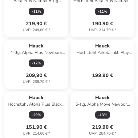
Beta Plus Natural 5-tlg.
Hochstuhl Beta Plus Natural -
Newbornset in schwarz,grau
im Sparset in black,gray
-
11
%
-
11
%
219,90 €
190,90 €
UVP
:
249,80 €
*
UVP
:
214,70 €
*
Hauck
Hauck
4-tlg. Alpha Plus Newborn
Hochstuhl Arketa inkl. Play
Set in schwarz,grau1
Tray Basis in black
-
12
%
209,90 €
199,90 €
UVP
:
239,70 €
*
Hauck
Hauck
Hochstuhl Alpha Plus Black -
5-tlg. Alpha Move Newborn
im Sparset in white
Set Hochstuhl in braun,grau
-
29
%
-
13
%
151,90 €
219,90 €
UVP
:
214,60 €
*
UVP
:
254,70 €
*