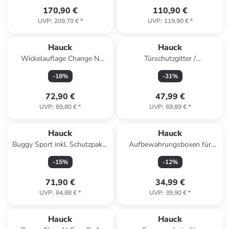
170,90 €
110,90 €
UVP
:
209,70 €
*
UVP
:
119,90 €
*
Hauck
Hauck
Wickelauflage Change N
Türschutzgitter /
Clean in beige,green
Treppenschutzgitter in grau
-
18
%
-
31
%
72,90 €
47,99 €
UVP
:
89,80 €
*
UVP
:
69,89 €
*
Hauck
Hauck
Buggy Sport inkl. Schutzpaket
Aufbewahrungsboxen für
- Blue in blau
Hochstuhl - 2er in weiss
-
15
%
-
12
%
71,90 €
34,99 €
UVP
:
84,88 €
*
UVP
:
39,90 €
*
Hauck
Hauck