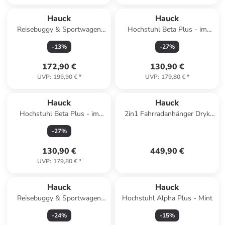
Hauck
Hauck
Reisebuggy & Sportwagen
Hochstuhl Beta Plus - im
Travel N Care in
Sparset in gray,white
-
13
%
-
27
%
gruen,schwarz
172,90 €
130,90 €
UVP
:
199,90 €
*
UVP
:
179,80 €
*
Hauck
Hauck
Hochstuhl Beta Plus - im
2in1 Fahrradanhänger Dryk
Sparset in gray
Duo für 2 in gruen
-
27
%
130,90 €
449,90 €
UVP
:
179,80 €
*
Hauck
Hauck
Reisebuggy & Sportwagen
Hochstuhl Alpha Plus - Mint
Travel N Care in gruen
-
24
%
-
15
%