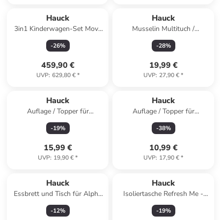
Hauck
Hauck
3in1 Kinderwagen-Set Move
Musselin Multituch /
N Care Trio in beige
Spucktuch
-
26
%
-
28
%
459,90 €
19,99 €
UVP
:
629,80 €
*
UVP
:
27,90 €
*
Hauck
Hauck
Auflage / Topper für
Auflage / Topper für
Wickelauflagen wie in
Wickeltisch Disney in beige
-
19
%
-
38
%
gruen,beige
15,99 €
10,99 €
UVP
:
19,90 €
*
UVP
:
17,90 €
*
Hauck
Hauck
Essbrett und Tisch für Alpha
Isoliertasche Refresh Me -
Hochstuhl in beige
Schwarz in black
-
12
%
-
19
%