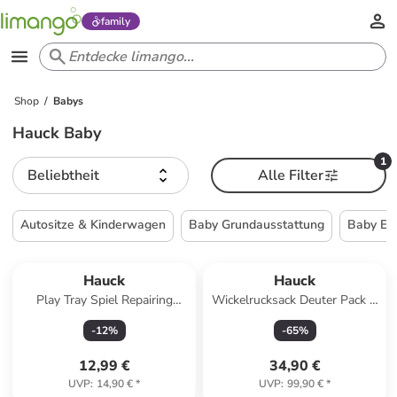
family
Shop
Babys
Hauck Baby
1
Beliebtheit
Alle Filter
Autositze & Kinderwagen
Baby Grundausstattung
Baby Ess
Hauck
Hauck
Play Tray Spiel Repairing
Wickelrucksack Deuter Pack N
Zahnräder in braun,bunt
Walk in beige
-
12
%
-
65
%
12,99 €
34,90 €
UVP
:
14,90 €
*
UVP
:
99,90 €
*