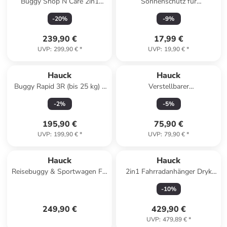
Buggy Shop N Care 2in1
Sonnenschutz für
Travel Set - Grey in grau
Fahrradanhänger Dryk in
-
20
%
-
9
%
schwarz
239,90 €
17,99 €
UVP
:
299,90 €
*
UVP
:
19,90 €
*
Hauck
Hauck
Buggy Rapid 3R (bis 25 kg) -
Verstellbarer
Black in blau,gruen
Neugeborenenaufsatz in
-
2
%
-
5
%
grau,weiss
195,90 €
75,90 €
UVP
:
199,90 €
*
UVP
:
79,90 €
*
Hauck
Hauck
Reisebuggy & Sportwagen Fly
2in1 Fahrradanhänger Dryk
N Care in brown
Duo für 2 in gray
-
10
%
249,90 €
429,90 €
UVP
:
479,89 €
*