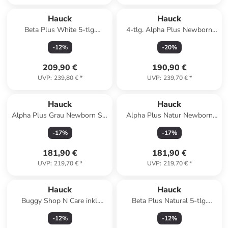
Hauck
Hauck
Beta Plus White 5-tlg.
4-tlg. Alpha Plus Newborn
Newborn Set in braun
Set in weiss,grau
-
12
%
-
20
%
209,90 €
190,90 €
UVP
:
239,80 €
*
UVP
:
239,70 €
*
Hauck
Hauck
Alpha Plus Grau Newborn Set
Alpha Plus Natur Newborn
Deluxe in grau
Set Deluxe in beige
-
17
%
-
17
%
181,90 €
181,90 €
UVP
:
219,70 €
*
UVP
:
219,70 €
*
Hauck
Hauck
Buggy Shop N Care inkl.
Beta Plus Natural 5-tlg.
Reboarder Pearl in
Newborn Set in beige,grau
-
12
%
-
12
%
grau,schwarz