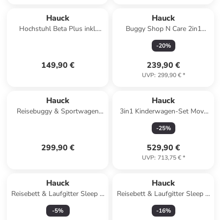
Hauck
Hauck
Hochstuhl Beta Plus inkl.
Buggy Shop N Care 2in1
Essbrett, in braun,beige
Travel Set in gruen
-
20
%
149,90 €
239,90 €
UVP
:
299,90 €
*
Hauck
Hauck
Reisebuggy & Sportwagen
3in1 Kinderwagen-Set Move
Lite N Care in beige
N Care Trio in black
-
25
%
299,90 €
529,90 €
UVP
:
713,75 €
*
Hauck
Hauck
Reisebett & Laufgitter Sleep N
Reisebett & Laufgitter Sleep N
Play SQ in blau
Play SQ in blau
-
5
%
-
16
%