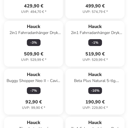
429,90 €
499,90 €
UVP
:
494,70 €
*
UVP
:
574,79 €
*
Hauck
Hauck
2in1 Fahrradanhänger Dryk
2in1 Fahrradanhänger Dryk
Duo Plus für 2 in gruen
Duo Plus für 2 in blau
-
3
%
-
1
%
509,90 €
519,90 €
UVP
:
529,99 €
*
UVP
:
529,99 €
*
Hauck
Hauck
Buggy Shopper Neo II - Caviar
Beta Plus Natural 5-tlg.
Silver in schwarz,grau
Newborn Set in beige,braun
-
7
%
-
16
%
92,90 €
190,90 €
UVP
:
99,90 €
*
UVP
:
229,80 €
*
Hauck
Hauck