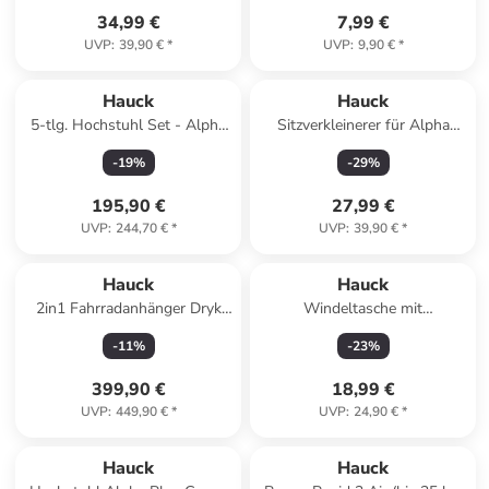
34,99 €
7,99 €
UVP
:
39,90 €
*
UVP
:
9,90 €
*
Hauck
Hauck
5-tlg. Hochstuhl Set - Alpha
Sitzverkleinerer für Alpha
Move in braun,beige
Hochstuhl in grau
-
19
%
-
29
%
195,90 €
27,99 €
UVP
:
244,70 €
*
UVP
:
39,90 €
*
Hauck
Hauck
2in1 Fahrradanhänger Dryk
Windeltasche mit
Duo für 2 in grau,schwarz
Wickelunterlage in grau,lila
-
11
%
-
23
%
399,90 €
18,99 €
UVP
:
449,90 €
*
UVP
:
24,90 €
*
Hauck
Hauck