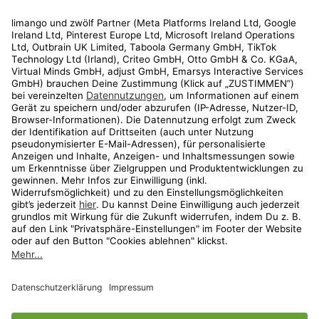
Rechtliches
Kundenservice
Shop
Aktionen
Travel
limango.nl
limango.pl