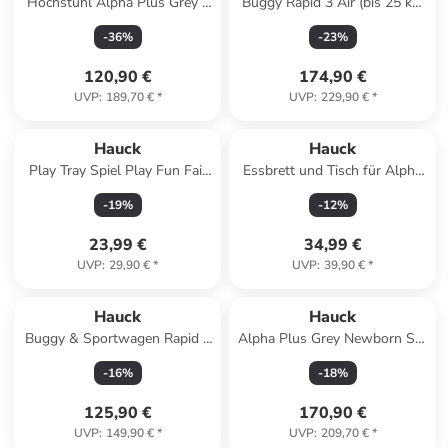
Hochstuhl Alpha Plus Grey -
Buggy Rapid 3 Air (bis 25 kg)
im Sparset in gray
in schwarz
-
36
%
-
23
%
120,90 €
174,90 €
UVP
:
189,70 €
*
UVP
:
229,90 €
*
Hauck
Hauck
Play Tray Spiel Play Fun Fair
Essbrett und Tisch für Alpha
S in braun,bunt
Hochstuhl in schwarz
-
19
%
-
12
%
23,99 €
34,99 €
UVP
:
29,90 €
*
UVP
:
39,90 €
*
Hauck
Hauck
Buggy & Sportwagen Rapid 4
Alpha Plus Grey Newborn Set
(bis 25 kg) in schwarz
- 4-tlg. in grau
-
16
%
-
18
%
125,90 €
170,90 €
UVP
:
149,90 €
*
UVP
:
209,70 €
*