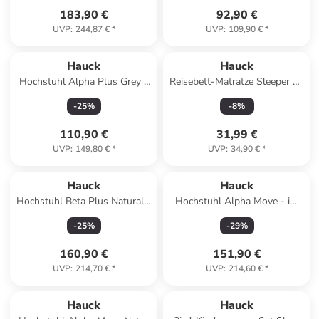
183,90 €
92,90 €
UVP
:
244,87 €
*
UVP
:
109,90 €
*
Hauck
Hauck
Hochstuhl Alpha Plus Grey -
Reisebett-Matratze Sleeper 60
im Sparset in gray
x 120 cm in blau
-
25
%
-
8
%
110,90 €
31,99 €
UVP
:
149,80 €
*
UVP
:
34,90 €
*
Hauck
Hauck
Hochstuhl Beta Plus Natural -
Hochstuhl Alpha Move - im
im Sparset in gray,white
Sparset in beige,brown
-
25
%
-
29
%
160,90 €
151,90 €
UVP
:
214,70 €
*
UVP
:
214,60 €
*
Hauck
Hauck