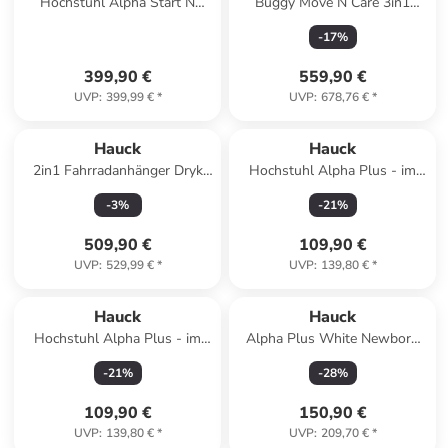
Hochstuhl Alpha Start N
Buggy Move N Care 3in1
Grow Set
Travel Set in gray
-
17
%
399,90 €
559,90 €
UVP
:
399,99 €
*
UVP
:
678,76 €
*
Hauck
Hauck
2in1 Fahrradanhänger Dryk
Hochstuhl Alpha Plus - im
Duo Plus für 2 in
Sparset in white
-
3
%
-
21
%
schwarz,grau
509,90 €
109,90 €
UVP
:
529,99 €
*
UVP
:
139,80 €
*
Hauck
Hauck
Hochstuhl Alpha Plus - im
Alpha Plus White Newborn
Sparset in gray,white
Set - 4-tlg. in weiss,grau
-
21
%
-
28
%
109,90 €
150,90 €
UVP
:
139,80 €
*
UVP
:
209,70 €
*