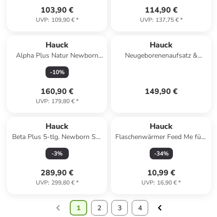
103,90 €
114,90 €
UVP
:
109,90 €
*
UVP
:
137,75 €
*
Hauck
Hauck
Alpha Plus Natur Newborn
Neugeborenenaufsatz &
Set - 3-tlg. in beige
Wippe Highchair
-
10
%
160,90 €
149,90 €
UVP
:
179,80 €
*
Hauck
Hauck
Beta Plus 5-tlg. Newborn Set
Flaschenwärmer Feed Me fürs
- Hochstuhl in gray
Auto in schwarz
-
3
%
-
34
%
289,90 €
10,99 €
UVP
:
299,80 €
*
UVP
:
16,90 €
*
1
2
3
4