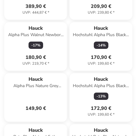
389,90 €
209,90 €
UVP
:
444,87 €
*
UVP
:
239,80 €
*
Hauck
Hauck
Alpha Plus Walnut Newborn
Hochstuhl Alpha Plus Black -
Set Deluxe in braun,beige
im Sparset in schwarz
-
17
%
-
14
%
180,90 €
170,90 €
UVP
:
219,70 €
*
UVP
:
199,60 €
*
Hauck
Hauck
Alpha Plus Nature Grey
Hochstuhl Alpha Plus Black -
Newborn Set in grau,braun
im Sparset in schwarz
-
13
%
149,90 €
172,90 €
UVP
:
199,60 €
*
Hauck
Hauck