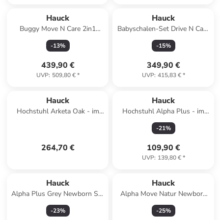
Hauck
Hauck
Buggy Move N Care 2in1
Babyschalen-Set Drive N Care
Travel Set - Dark in gray
Set i-Size in schwarz1
-
13
%
-
15
%
439,90 €
349,90 €
UVP
:
509,80 €
*
UVP
:
415,83 €
*
Hauck
Hauck
Hochstuhl Arketa Oak - im
Hochstuhl Alpha Plus - im
Sparset in braun,grau
Sparset in brown,white
-
21
%
264,70 €
109,90 €
UVP
:
139,80 €
*
Hauck
Hauck
Alpha Plus Grey Newborn Set
Alpha Move Natur Newborn
- 4-tlg. in grau
Set - 5-tlg. in beige,grau
-
23
%
-
25
%