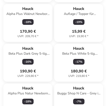
Hauck
Hauck
Alpha Plus Walnut Newborn
Auflage / Topper für
Set - 4-tlg. in braun,beige
Wickelauflagen wie in beige
-
18
%
-
19
%
170,90 €
15,99 €
UVP
:
209,70 €
*
UVP
:
19,90 €
*
Hauck
Hauck
Beta Plus Dark Grey 5-tlg.
Beta Plus White 5-tlg.
Newborn Set in grau
Newborn Set in weiss,grau
-
16
%
-
17
%
190,90 €
180,90 €
UVP
:
229,80 €
*
UVP
:
219,80 €
*
Hauck
Hauck
Alpha Plus Natur Newborn
Buggy Shop N Care - Grey in
Set - 4-tlg. in beige
grau
-
18
%
-
7
%