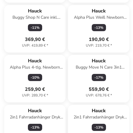
Hauck
Hauck
Buggy Shop N Care inkl.
Alpha Plus Weiß Newborn
Reboarder Pearl in
Set Deluxe in weiss,grau
-
11
%
-
13
%
grau,schwarz
369,90 €
190,90 €
UVP
:
419,89 €
*
UVP
:
219,70 €
*
Hauck
Hauck
Alpha Plus 4-tlg. Newborn
Buggy Move N Care 3in1
Set in gray
Travel Set in brown
-
10
%
-
17
%
259,90 €
559,90 €
UVP
:
289,70 €
*
UVP
:
678,76 €
*
Hauck
Hauck
2in1 Fahrradanhänger Dryk
2in1 Fahrradanhänger Dryk
Duo für 2 in blue
Duo Plus für 2 in blue
-
13
%
-
13
%