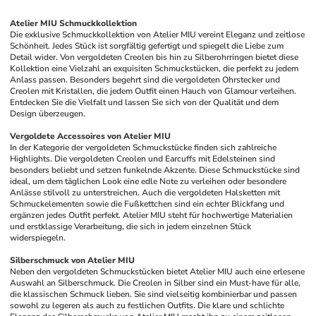
Atelier MIU Schmuckkollektion
Die exklusive Schmuckkollektion von Atelier MIU vereint Eleganz und zeitlose 
Schönheit. Jedes Stück ist sorgfältig gefertigt und spiegelt die Liebe zum 
Detail wider. Von vergoldeten Creolen bis hin zu Silberohrringen bietet diese 
Kollektion eine Vielzahl an exquisiten Schmuckstücken, die perfekt zu jedem 
Anlass passen. Besonders begehrt sind die vergoldeten Ohrstecker und 
Creolen mit Kristallen, die jedem Outfit einen Hauch von Glamour verleihen. 
Entdecken Sie die Vielfalt und lassen Sie sich von der Qualität und dem 
Design überzeugen.
Vergoldete Accessoires von Atelier MIU
In der Kategorie der vergoldeten Schmuckstücke finden sich zahlreiche 
Highlights. Die vergoldeten Creolen und Earcuffs mit Edelsteinen sind 
besonders beliebt und setzen funkelnde Akzente. Diese Schmuckstücke sind 
ideal, um dem täglichen Look eine edle Note zu verleihen oder besondere 
Anlässe stilvoll zu unterstreichen. Auch die vergoldeten Halsketten mit 
Schmuckelementen sowie die Fußkettchen sind ein echter Blickfang und 
ergänzen jedes Outfit perfekt. Atelier MIU steht für hochwertige Materialien 
und erstklassige Verarbeitung, die sich in jedem einzelnen Stück 
widerspiegeln.
Silberschmuck von Atelier MIU
Neben den vergoldeten Schmuckstücken bietet Atelier MIU auch eine erlesene 
Auswahl an Silberschmuck. Die Creolen in Silber sind ein Must-have für alle, 
die klassischen Schmuck lieben. Sie sind vielseitig kombinierbar und passen 
sowohl zu legeren als auch zu festlichen Outfits. Die klare und schlichte 