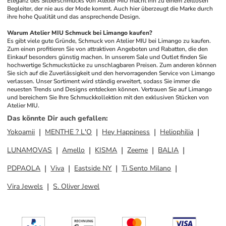
Eleganz des Silberschmucks von Atelier MIU macht ihn zu einem zeitlosen 
Begleiter, der nie aus der Mode kommt. Auch hier überzeugt die Marke durch 
ihre hohe Qualität und das ansprechende Design.
Warum Atelier MIU Schmuck bei Limango kaufen?
Es gibt viele gute Gründe, Schmuck von Atelier MIU bei Limango zu kaufen. 
Zum einen profitieren Sie von attraktiven Angeboten und Rabatten, die den 
Einkauf besonders günstig machen. In unserem Sale und Outlet finden Sie 
hochwertige Schmuckstücke zu unschlagbaren Preisen. Zum anderen können 
Sie sich auf die Zuverlässigkeit und den hervorragenden Service von Limango 
verlassen. Unser Sortiment wird ständig erweitert, sodass Sie immer die 
neuesten Trends und Designs entdecken können. Vertrauen Sie auf Limango 
und bereichern Sie Ihre Schmuckkollektion mit den exklusiven Stücken von 
Atelier MIU.
Das könnte Dir auch gefallen
:
Yokoamii
MENTHE ? L'O
Hey Happiness
Heliophilia
LUNAMOVAS
Amello
KISMA
Zeeme
BALIA
PDPAOLA
Viva
Eastside NY
Ti Sento Milano
Vira Jewels
S. Oliver Jewel