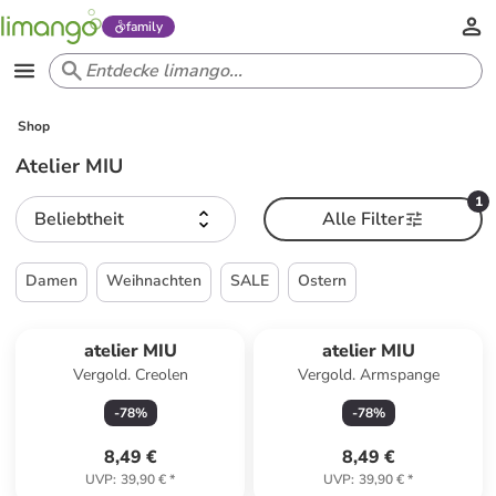
family
Shop
Atelier MIU
1
Beliebtheit
Alle Filter
Damen
Weihnachten
SALE
Ostern
atelier MIU
atelier MIU
Vergold. Creolen
Vergold. Armspange
-
78
%
-
78
%
8,49 €
8,49 €
UVP
:
39,90 €
*
UVP
:
39,90 €
*