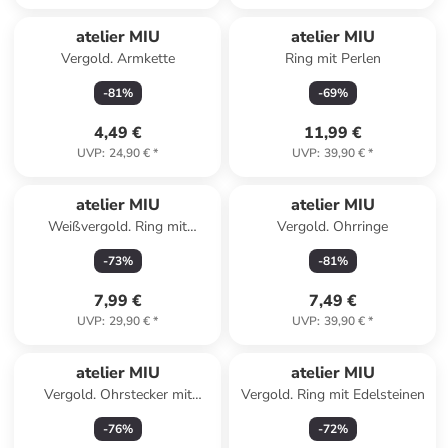
Reserviert
atelier MIU
atelier MIU
Vergold. Armkette
Ring mit Perlen
-
81
%
-
69
%
4,49 €
11,99 €
UVP
:
24,90 €
*
UVP
:
39,90 €
*
Reserviert
atelier MIU
atelier MIU
Weißvergold. Ring mit
Vergold. Ohrringe
Edelsteinen
-
73
%
-
81
%
7,99 €
7,49 €
UVP
:
29,90 €
*
UVP
:
39,90 €
*
atelier MIU
atelier MIU
Vergold. Ohrstecker mit
Vergold. Ring mit Edelsteinen
Edelsteinen
-
76
%
-
72
%