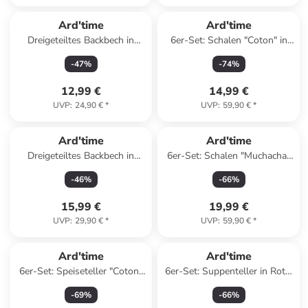
Ard'time
Ard'time
Dreigeteiltes Backbech in
6er-Set: Schalen "Coton" in
Anthrazit - (L)45,2 x (B)30 x
Creme - Ø 11 cm
-
47
%
-
74
%
(H)2,6 cm
12,99 €
14,99 €
UVP
:
24,90 €
*
UVP
:
59,90 €
*
Ard'time
Ard'time
Dreigeteiltes Backbech in
6er-Set: Schalen "Muchacha"
Anthrazit - (L)45,4 x (B)32,7 x
in Weiß/ Bunt - Ø 15,7 cm
-
46
%
-
66
%
(H)2,6 cm
15,99 €
19,99 €
UVP
:
29,90 €
*
UVP
:
59,90 €
*
Ard'time
Ard'time
6er-Set: Speiseteller "Coton"
6er-Set: Suppenteller in Rot -
in Creme - Ø 27 cm
Ø 21,5 cm
-
69
%
-
66
%