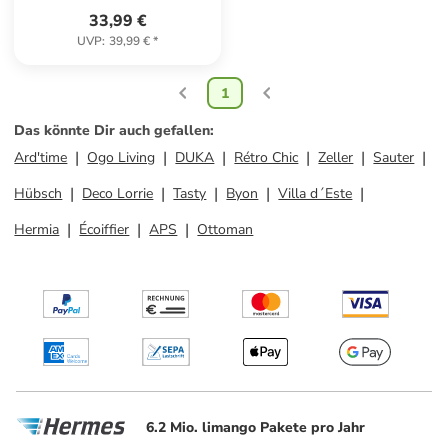
33,99 €
UVP
:
39,99 €
*
1
Das könnte Dir auch gefallen
:
Ard'time
Ogo Living
DUKA
Rétro Chic
Zeller
Sauter
Hübsch
Deco Lorrie
Tasty
Byon
Villa d´Este
Hermia
Écoiffier
APS
Ottoman
6.2 Mio. limango Pakete pro Jahr