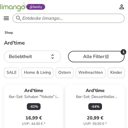
family
Shop
Ard'time
1
Beliebtheit
Alle Filter
SALE
Home & Living
Ostern
Weihnachten
Kinder
Ard'time
Ard'time
6er-Set: Schalen "Yokote" in
6er-Set: Dessertteller
Weiß/ Grau - (H)5,5 x Ø 11
"Yucatan" in Weiß/ Schwarz -
-
62
%
-
64
%
cm
Ø 20 cm
16,99 €
20,99 €
UVP
:
44,90 €
*
UVP
:
59,90 €
*