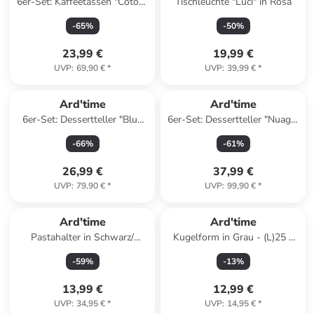
6er-Set: Kaffeetassen "Coton"
Tischleuchte "Luci" in Rosa
in Creme - (H)9 x Ø 12 cm
-
65
%
-
50
%
23,99 €
19,99 €
UVP
:
69,90 €
*
UVP
:
39,99 €
*
Ard'time
Ard'time
6er-Set: Dessertteller "Blue
6er-Set: Dessertteller "Nuage"
moon" in Blau - Ø 20 cm
in Creme - Ø 20 cm
-
66
%
-
61
%
26,99 €
37,99 €
UVP
:
79,90 €
*
UVP
:
99,90 €
*
Ard'time
Ard'time
Pastahalter in Schwarz/
Kugelform in Grau - (L)25 x
Transparent - (B)15 x (H)25 x
(B)17 cm
-
59
%
-
13
%
(T)7 cm
13,99 €
12,99 €
UVP
:
34,95 €
*
UVP
:
14,95 €
*