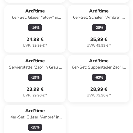
Ard'time
Ard'time
6er-Set: Gläser "Slow" in
6er-Set: Schalen "Ambre" in
Transparent/ Grau - 950 ml
Orange - Ø 15 cm
-
16
%
-
28
%
24,99 €
35,99 €
UVP
:
29,99 €
*
UVP
:
49,99 €
*
Ard'time
Ard'time
Servierplatte "Zao" in Grau -
6er-Set: Suppenteller Zao" in
(L)30 x (B)14 cm
Grau/ Blau - Ø 20 cm
-
19
%
-
63
%
23,99 €
28,99 €
UVP
:
29,90 €
*
UVP
:
79,90 €
*
Ard'time
4er-Set: Gläser "Ambre" in
Orange - 280 ml
-
15
%