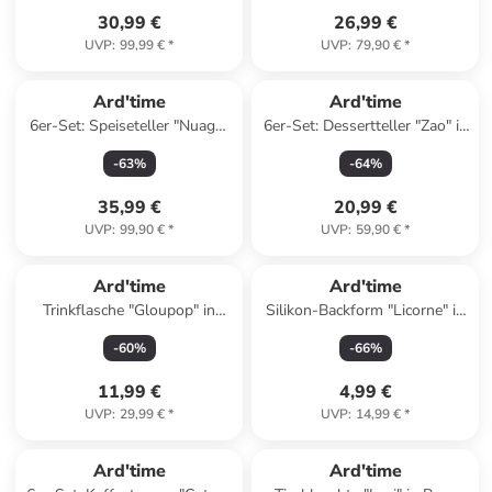
30,99 €
26,99 €
UVP
:
99,99 €
*
UVP
:
79,90 €
*
Ard'time
Ard'time
6er-Set: Speiseteller "Nuage"
6er-Set: Dessertteller "Zao" in
in Creme - Ø 26,5 cm
Grau/ Blau - Ø 20,5 cm
-
63
%
-
64
%
35,99 €
20,99 €
UVP
:
99,90 €
*
UVP
:
59,90 €
*
Ard'time
Ard'time
Trinkflasche "Gloupop" in
Silikon-Backform "Licorne" in
Orange - 1,2 l
Lila - (B)23 x (H)24,5 x (T)5
-
60
%
-
66
%
cm
11,99 €
4,99 €
UVP
:
29,99 €
*
UVP
:
14,99 €
*
Reserviert
Ard'time
Ard'time