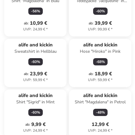
Shirt "Magdalena" in Blau
Teddyjacke "Jacqueline" in
Creme/ Schwarz
-
56
%
-
60
%
10,99 €
39,99 €
ab
:
ab
:
UVP
:
24,99 €
*
UVP
:
99,99 €
*
alife and kickin
alife and kickin
Sweatshirt in Hellblau
Hose "Hiroko" in Pink
-
60
%
-
68
%
23,99 €
18,99 €
ab
:
ab
:
UVP
:
59,99 €
*
UVP
:
59,99 €
*
alife and kickin
alife and kickin
Shirt "Sigrid" in Mint
Shirt "Magdalena" in Petrol
-
60
%
-
48
%
9,99 €
12,99 €
ab
:
UVP
:
24,99 €
*
UVP
:
24,99 €
*