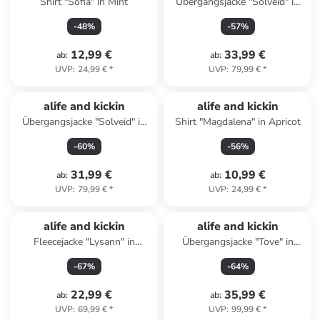
Shirt "Sofia" in Mint
Übergangsjacke "Solveid" in
Schwarz
-
48
%
-
57
%
12,99 €
33,99 €
ab
:
ab
:
UVP
:
24,99 €
*
UVP
:
79,99 €
*
alife and kickin
alife and kickin
Übergangsjacke "Solveid" in
Shirt "Magdalena" in Apricot
Türkis
-
60
%
-
56
%
31,99 €
10,99 €
ab
:
ab
:
UVP
:
79,99 €
*
UVP
:
24,99 €
*
alife and kickin
alife and kickin
Fleecejacke "Lysann" in
Übergangsjacke "Tove" in
Schwarz
Schwarz
-
67
%
-
64
%
22,99 €
35,99 €
ab
:
ab
:
UVP
:
69,99 €
*
UVP
:
99,99 €
*