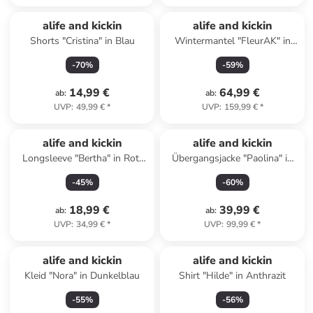
alife and kickin
alife and kickin
Shorts "Cristina" in Blau
Wintermantel "FleurAK" in
Grün
-
70
%
-
59
%
14,99 €
64,99 €
ab
:
ab
:
UVP
:
49,99 €
*
UVP
:
159,99 €
*
alife and kickin
alife and kickin
Longsleeve "Bertha" in Rot/
Übergangsjacke "Paolina" in
Weiß
Koralle
-
45
%
-
60
%
18,99 €
39,99 €
ab
:
ab
:
UVP
:
34,99 €
*
UVP
:
99,99 €
*
alife and kickin
alife and kickin
Kleid "Nora" in Dunkelblau
Shirt "Hilde" in Anthrazit
-
55
%
-
56
%