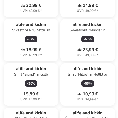
20,99 €
14,99 €
ab
:
ab
:
UVP
:
49,99 €
*
UVP
:
49,99 €
*
alife and kickin
alife and kickin
Sweathose "Ginette" in
Sweatshirt "Marcia" in
Schwarz
Schwarz
-
62
%
-
52
%
18,99 €
23,99 €
ab
:
ab
:
UVP
:
49,99 €
*
UVP
:
49,99 €
*
alife and kickin
alife and kickin
Shirt "Sigrid" in Gelb
Shirt "Hilde" in Hellblau
-
36
%
-
56
%
15,99 €
10,99 €
ab
:
UVP
:
24,99 €
*
UVP
:
24,99 €
*
alife and kickin
alife and kickin