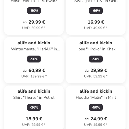
Hose "Hiroko" in Schwarz
Sweatjacke "Liv" in Gelb
-
50
%
-
66
%
29,99 €
16,99 €
ab
:
UVP
:
59,99 €
*
UVP
:
49,99 €
*
alife and kickin
alife and kickin
Wintermantel "HariAK" in
Hose "Hiroko" in Khaki
Creme
-
56
%
-
50
%
60,99 €
29,99 €
ab
:
ab
:
UVP
:
139,99 €
*
UVP
:
59,99 €
*
alife and kickin
alife and kickin
Shirt "Theres" in Petrol
Hoodie "Malin" in Mint
-
36
%
-
50
%
18,99 €
24,99 €
ab
:
UVP
:
29,99 €
*
UVP
:
49,99 €
*