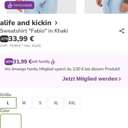
family
rabatt
alife and kickin
Sweatshirt "Fabio" in Khaki
33,99 €
-
57
%
UVP
:
79,99 €
*
inkl. MwSt.
31,99 €
mit
family
-60%
Als
limango family
Mitglied sparst du 2,00 € bei diesem Produkt!
Jetzt Mitglied werden
Größe
L
M
S
XL
XXL
Color