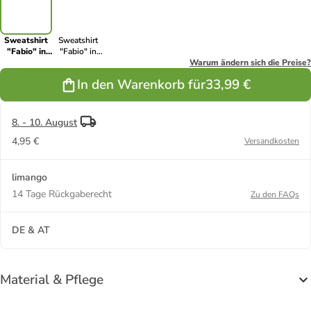
Sweatshirt
Sweatshirt
"Fabio" in
"Fabio" in
Khaki
Schwarz
Warum ändern sich die Preise?
In den Warenkorb für
33,99 €
8. - 10. August
4,95 €
Versandkosten
limango
14 Tage Rückgaberecht
Zu den FAQs
DE & AT
Material & Pflege