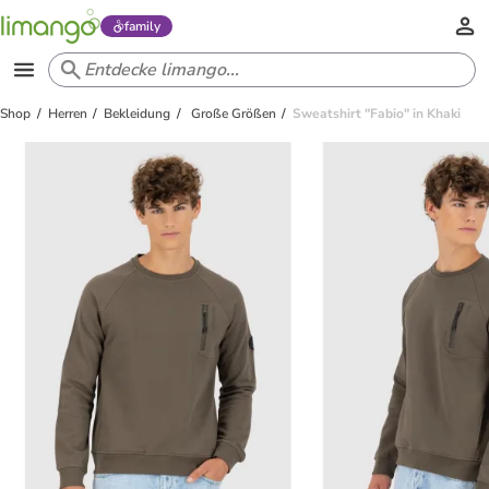
family
Shop
Herren
Bekleidung
Große Größen
Sweatshirt "Fabio" in Khaki