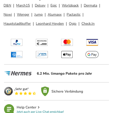
D&N
March15
Delsey
Epic
Worldpack
Dermata
Nowi
Wenger
Jump
Alumaxx
Pactastic
Hauptstadtkoffer
Leonhard Heyden
Ogio
Check.In
6.2 Mio. limango Pakete pro Jahr
Sichere Verbindung
Help Center
Jetzt auch per Live-Chat erreichbar!