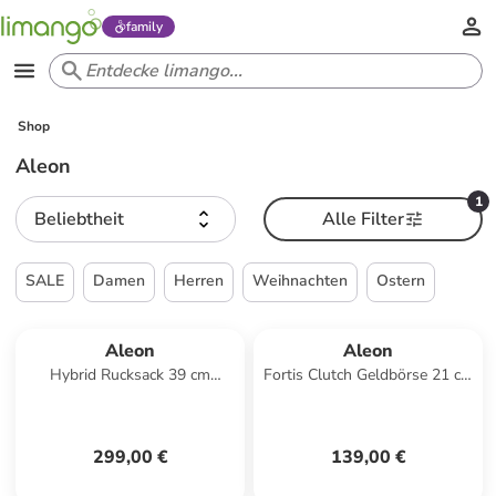
family
Shop
Aleon
1
Beliebtheit
Alle Filter
SALE
Damen
Herren
Weihnachten
Ostern
Aleon
Aleon
Hybrid Rucksack 39 cm
Fortis Clutch Geldbörse 21 cm
Laptopfach in ruby
in snowwhite
299,00 €
139,00 €