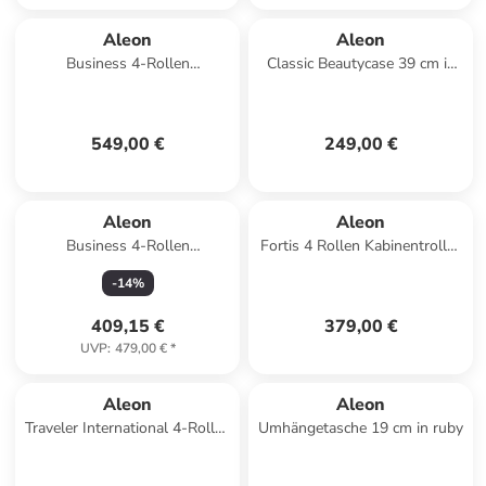
Aleon
Aleon
Business 4-Rollen
Classic Beautycase 39 cm in
Businesstrolley 50 cm
onyxdust
Laptopfach in platinum 1
549,00 €
249,00 €
Aleon
Aleon
Business 4-Rollen
Fortis 4 Rollen Kabinentrolley
Businesstrolley 42 cm
54 cm in rosegold
-
14
%
Laptopfach in sapphire
409,15 €
379,00 €
UVP
:
479,00 €
*
Aleon
Aleon
Traveler International 4-Rollen
Umhängetasche 19 cm in ruby
Trolley 77 cm in schwarz 1