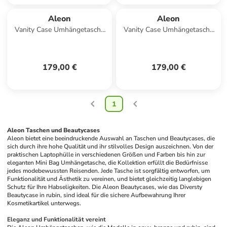
Aleon
Aleon
Vanity Case Umhängetasche
Vanity Case Umhängetasche
25 cm in onyx
25 cm in platinum
179,00 €
179,00 €
1
Aleon Taschen und Beautycases
Aleon bietet eine beeindruckende Auswahl an Taschen und Beautycases, die 
sich durch ihre hohe Qualität und ihr stilvolles Design auszeichnen. Von der 
praktischen Laptophülle in verschiedenen Größen und Farben bis hin zur 
eleganten Mini Bag Umhängetasche, die Kollektion erfüllt die Bedürfnisse 
jedes modebewussten Reisenden. Jede Tasche ist sorgfältig entworfen, um 
Funktionalität und Ästhetik zu vereinen, und bietet gleichzeitig langlebigen 
Schutz für Ihre Habseligkeiten. Die Aleon Beautycases, wie das Diversty 
Beautycase in rubin, sind ideal für die sichere Aufbewahrung Ihrer 
Kosmetikartikel unterwegs.
Eleganz und Funktionalität vereint