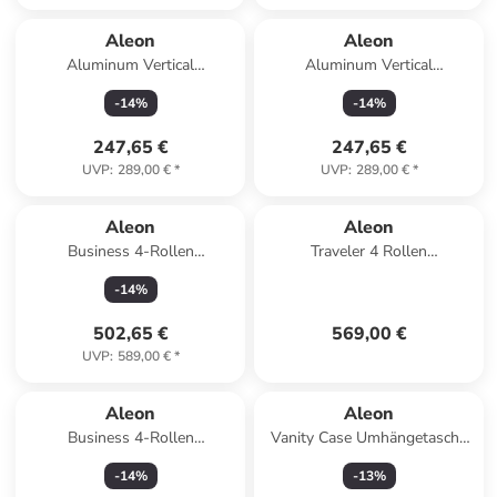
Aleon
Aleon
Aluminum Vertical
Aluminum Vertical
Aktenkoffer 25 cm Laptopfach
Aktenkoffer 25 cm Laptopfach
-
14
%
-
14
%
in onyx
in platinum
247,65 €
247,65 €
UVP
:
289,00 €
*
UVP
:
289,00 €
*
Aleon
Aleon
Business 4-Rollen
Traveler 4 Rollen
Businesstrolley 55 cm in ruby
Kabinentrolley 55 cm in
-
14
%
bronce
502,65 €
569,00 €
UVP
:
589,00 €
*
Aleon
Aleon
Business 4-Rollen
Vanity Case Umhängetasche
Businesstrolley 50 cm
25 cm in ruby
-
14
%
-
13
%
Laptopfach in ruby