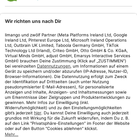
limango
Rechtliches
Kundenservice
Shop
Aktionen
Travel