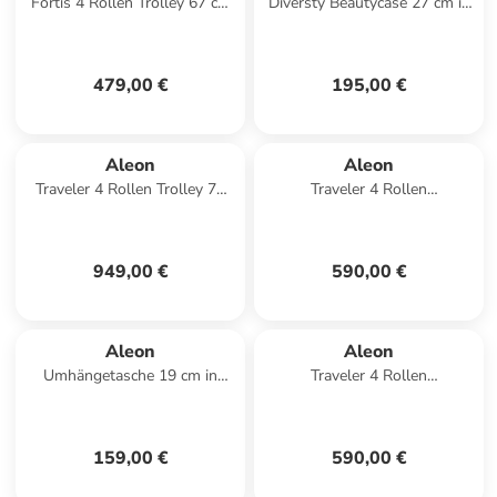
Fortis 4 Rollen Trolley 67 cm
Diversty Beautycase 27 cm in
in snowwhite
platinum
479,00 €
195,00 €
Aleon
Aleon
Traveler 4 Rollen Trolley 77
Traveler 4 Rollen
cm in onyx
Kabinentrolley 55 cm in ruby
1
949,00 €
590,00 €
Aleon
Aleon
Umhängetasche 19 cm in
Traveler 4 Rollen
bronze
Kabinentrolley 55 cm in onyx
159,00 €
590,00 €