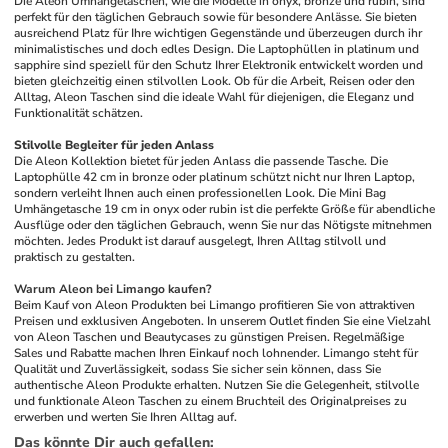
Die Aleon Umhängetaschen, wie die Modelle in onyx, bronze und rubin, sind 
perfekt für den täglichen Gebrauch sowie für besondere Anlässe. Sie bieten 
ausreichend Platz für Ihre wichtigen Gegenstände und überzeugen durch ihr 
minimalistisches und doch edles Design. Die Laptophüllen in platinum und 
sapphire sind speziell für den Schutz Ihrer Elektronik entwickelt worden und 
bieten gleichzeitig einen stilvollen Look. Ob für die Arbeit, Reisen oder den 
Alltag, Aleon Taschen sind die ideale Wahl für diejenigen, die Eleganz und 
Funktionalität schätzen.
Stilvolle Begleiter für jeden Anlass
Die Aleon Kollektion bietet für jeden Anlass die passende Tasche. Die 
Laptophülle 42 cm in bronze oder platinum schützt nicht nur Ihren Laptop, 
sondern verleiht Ihnen auch einen professionellen Look. Die Mini Bag 
Umhängetasche 19 cm in onyx oder rubin ist die perfekte Größe für abendliche 
Ausflüge oder den täglichen Gebrauch, wenn Sie nur das Nötigste mitnehmen 
möchten. Jedes Produkt ist darauf ausgelegt, Ihren Alltag stilvoll und 
praktisch zu gestalten. 
Warum Aleon bei Limango kaufen?
Beim Kauf von Aleon Produkten bei Limango profitieren Sie von attraktiven 
Preisen und exklusiven Angeboten. In unserem Outlet finden Sie eine Vielzahl 
von Aleon Taschen und Beautycases zu günstigen Preisen. Regelmäßige 
Sales und Rabatte machen Ihren Einkauf noch lohnender. Limango steht für 
Qualität und Zuverlässigkeit, sodass Sie sicher sein können, dass Sie 
authentische Aleon Produkte erhalten. Nutzen Sie die Gelegenheit, stilvolle 
und funktionale Aleon Taschen zu einem Bruchteil des Originalpreises zu 
erwerben und werten Sie Ihren Alltag auf.
Das könnte Dir auch gefallen
: