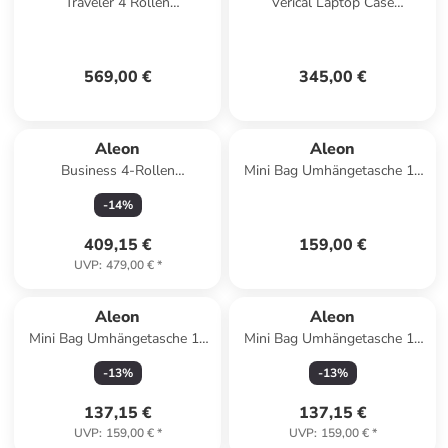
Traveler 4 Rollen
Verical Laptop Case
Kabinentrolley 55 cm in onyx
Aktenkoffer 42 cm Laptopfach
in platinum
569,00 €
345,00 €
Aleon
Aleon
Business 4-Rollen
Mini Bag Umhängetasche 19
Businesstrolley 42 cm
cm in platinum
-
14
%
Laptopfach in ruby
409,15 €
159,00 €
UVP
:
479,00 €
*
Aleon
Aleon
Mini Bag Umhängetasche 19
Mini Bag Umhängetasche 19
cm in bronze
cm in sapphire
-
13
%
-
13
%
137,15 €
137,15 €
UVP
:
159,00 €
*
UVP
:
159,00 €
*