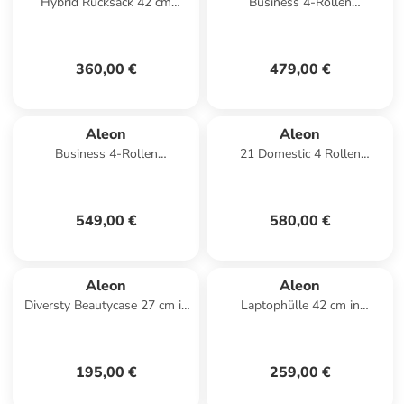
Hybrid Rucksack 42 cm
Business 4-Rollen
Laptopfach in ruby
Businesstrolley 42 cm
Laptopfach in platinum 1
360,00 €
479,00 €
Aleon
Aleon
Business 4-Rollen
21 Domestic 4 Rollen
Businesstrolley 50 cm
Kabinentrolley S 55 cm
Laptopfach in sapphire 1
Laptopfach in onyx
549,00 €
580,00 €
Aleon
Aleon
Diversty Beautycase 27 cm in
Laptophülle 42 cm in
ruby
platinum
195,00 €
259,00 €