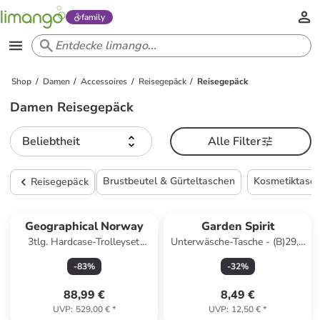
family
Shop
Damen
Accessoires
Reisegepäck
Reisegepäck
Damen Reisegepäck
Beliebtheit
Alle Filter
Brustbeutel & Gürteltaschen
Kosmetiktasc
Reisegepäck
Geographical Norway
Garden Spirit
3tlg. Hardcase-Trolleyset
Unterwäsche-Tasche - (B)29,5
"Sillo" in Hellblau
x (H)17,5 x (T)11,5 cm
-
83
%
-
32
%
(Überraschungsprodukt)
88,99 €
8,49 €
UVP
:
529,00 €
*
UVP
:
12,50 €
*