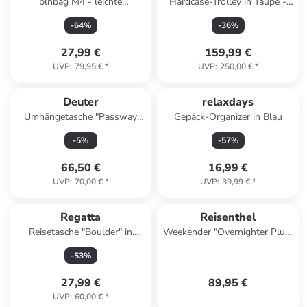
blnbag M4 - leichte
Hardcase-Trolley in Taupe -
Reisetasche, faltbar, mit
(B)32 x (H)53 x (T)22 cm
-
64
%
-
36
%
Rollen, 1.1 kg, 90 L in
Dunkelblau
27,99 €
159,99 €
UVP
:
79,95 €
*
UVP
:
250,00 €
*
Deuter
relaxdays
Umhängetasche "Passway
Gepäck-Organizer in Blau
4+1" in Blau - (B)36 x (H)19 x
-
5
%
-
57
%
(T)7 cm
66,50 €
16,99 €
UVP
:
70,00 €
*
UVP
:
39,99 €
*
Regatta
Reisenthel
Reisetasche "Boulder" in
Weekender "Overnighter Plus"
Schwarz/ Weiß - (B)67 x
in Schwarz - (B)70 x (H)38 x
-
53
%
(H)39 x (T)19 cm
(T)29 cm
27,99 €
89,95 €
UVP
:
60,00 €
*