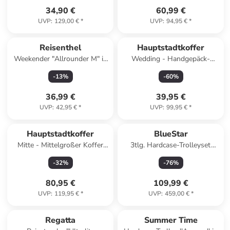
34,90 €
60,99 €
UVP
:
129,00 €
*
UVP
:
94,95 €
*
Reisenthel
Hauptstadtkoffer
Weekender "Allrounder M" in
Wedding - Handgepäck-
Dunkelblau/ Weiß - (B)40 x
Koffer 4 Doppelrollen Hand
-
13
%
-
60
%
(H)33,5 x (T)24 cm
Luggage TSA in Dunkelrot
36,99 €
39,95 €
UVP
:
42,95 €
*
UVP
:
99,95 €
*
Hauptstadtkoffer
BlueStar
Mitte - Mittelgroßer Koffer
3tlg. Hardcase-Trolleyset
Trolley Reisekoffer TSA,
"Gaite" in Lila
-
32
%
-
76
%
68cm, 4 Rollen, 88 L in
Waldgrün
80,95 €
109,99 €
UVP
:
119,95 €
*
UVP
:
459,00 €
*
Regatta
Summer Time