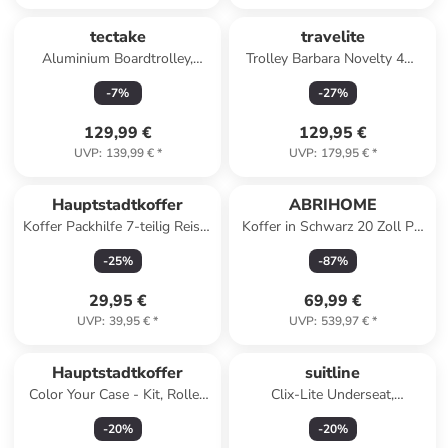
tectake
travelite
Aluminium Boardtrolley,
Trolley Barbara Novelty 4W
gängige Handgepäckgröße,
Trolley S in Black
-
7
%
-
27
%
abteilbarer Innenraum
129,99 €
129,95 €
UVP
:
139,99 €
*
UVP
:
179,95 €
*
Hauptstadtkoffer
ABRIHOME
Koffer Packhilfe 7-teilig Reise-
Koffer in Schwarz 20 Zoll PC
Packtaschen Kofferorganizer
Spinner mit Zahlenschloss
-
25
%
-
87
%
in Graphite
Handgepäck
29,95 €
69,99 €
UVP
:
39,95 €
*
UVP
:
539,97 €
*
Hauptstadtkoffer
suitline
Color Your Case - Kit, Rollen
Clix-Lite Underseat,
& Griffe Set in Grün
Handgepäck, Kabinengepäck,
-
20
%
-
20
%
TSA, 4 Rollen, 20L in Schwarz