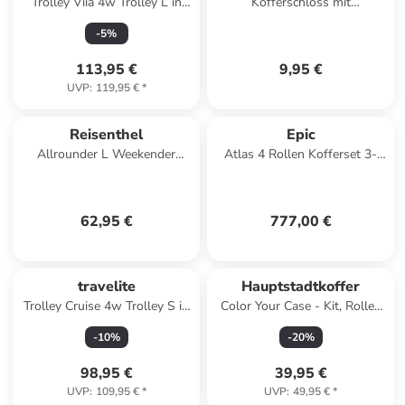
Trolley Viia 4w Trolley L in
Kofferschloss mit
Eukalyptus
Zahlenschloss 5.5 cm in
-
5
%
schwarz
113,95 €
9,95 €
UVP
:
119,95 €
*
Reisenthel
Epic
Allrounder L Weekender
Atlas 4 Rollen Kofferset 3-
Reisetasche 48 cm in
teilig in pure white
summerstripes black
62,95 €
777,00 €
travelite
Hauptstadtkoffer
Trolley Cruise 4w Trolley S in
Color Your Case - Kit, Rollen
Türkis
& Griffe Set in Rot
-
10
%
-
20
%
98,95 €
39,95 €
UVP
:
109,95 €
*
UVP
:
49,95 €
*