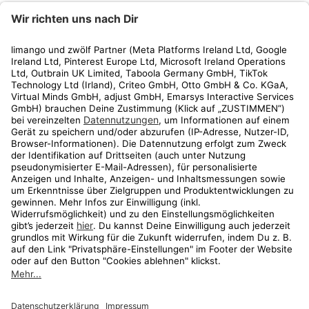
limango
Rechtliches
Kundenservice
Shop
Aktionen
Travel