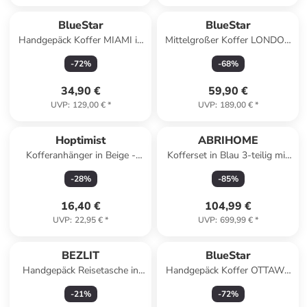
BlueStar
BlueStar
Handgepäck Koffer MIAMI in
Mittelgroßer Koffer LONDON
Rosa (26L)
in Rosa (64L)
-
72
%
-
68
%
34,90 €
59,90 €
UVP
:
129,00 €
*
UVP
:
189,00 €
*
Hoptimist
ABRIHOME
Kofferanhänger in Beige -
Kofferset in Blau 3-teilig mit
(L)10 x (B)8 cm
Zahlenschloss
-
28
%
-
85
%
16,40 €
104,99 €
UVP
:
22,95 €
*
UVP
:
699,99 €
*
BEZLIT
BlueStar
Handgepäck Reisetasche in
Handgepäck Koffer OTTAWA
Violett
in Beige (26L)
-
21
%
-
72
%