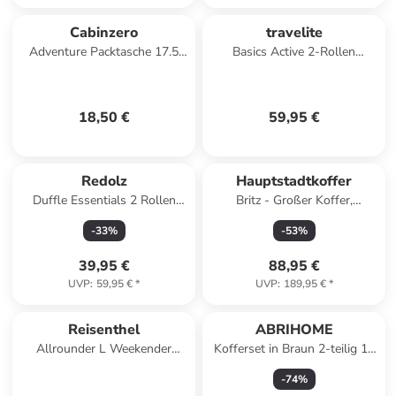
Cabinzero
travelite
Adventure Packtasche 17.5
Basics Active 2-Rollen
cm in capri blue
Reisetasche 71 cm in
anthrazit-lemon
18,50 €
59,95 €
Redolz
Hauptstadtkoffer
Duffle Essentials 2 Rollen
Britz - Großer Koffer,
Reisetasche 51 cm in olive
erweiterbar, TSA, 4 Rollen in
-
33
%
-
53
%
Schwarz
39,95 €
88,95 €
UVP
:
59,95 €
*
UVP
:
189,95 €
*
Reisenthel
ABRIHOME
Allrounder L Weekender
Kofferset in Braun 2-teilig 14
Reisetasche 48 cm in forest
19 Zoll
-
74
%
gold