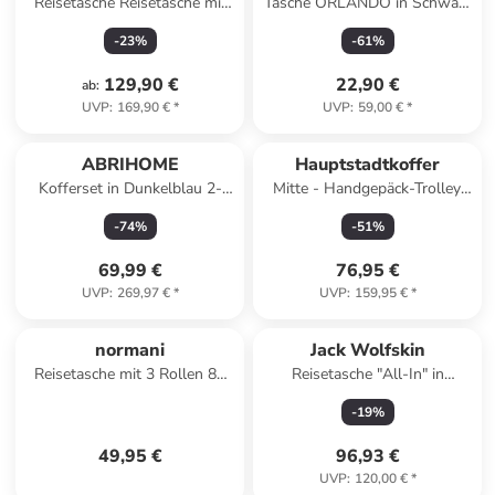
Reisetasche Reisetasche mit
Tasche ORLANDO in Schwarz
Rollen groß | Duffle 80 cm
(12L)
-
23
%
-
61
%
XXL 140L in grün
129,90 €
22,90 €
ab
:
UVP
:
169,90 €
*
UVP
:
59,00 €
*
ABRIHOME
Hauptstadtkoffer
Kofferset in Dunkelblau 2-
Mitte - Handgepäck-Trolley
teilig 14 19 Zoll
Toploader, Laptop-Fach, TSA
-
74
%
-
51
%
in Waldgrün
69,99 €
76,95 €
UVP
:
269,97 €
*
UVP
:
159,95 €
*
normani
Jack Wolfskin
Reisetasche mit 3 Rollen 80
Reisetasche "All-In" in
Liter in Tropical
Dunkelblau - 35 l
-
19
%
49,95 €
96,93 €
UVP
:
120,00 €
*