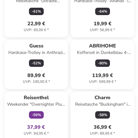
Reisetasche "Ultralite
Hardcase-Trolley ''Ananas'' in
Packaway" in Schwarz - (B)60
Weiß - (B)33 x (B)53 x (T)22
-
61
%
-
64
%
x (H)30 x (T)30 cm - 50 l
cm
22,99 €
19,99 €
UVP
:
60,00 €
*
UVP
:
56,99 €
*
Guess
ABRIHOME
Hardcase-Trolley in Anthrazit
Kofferset in Dunkelblau 4-
- (B)32 x (H)53 x (T)22 cm
teilig 14 19 24 28 Zoll
-
52
%
-
80
%
89,99 €
119,99 €
UVP
:
190,00 €
*
UVP
:
599,99 €
*
family
exklusiv
Reisenthel
Charm
Weekender "Overnighter Plus"
Reisetasche "Buckingham" in
in Blau - (B)70 x (H)38 x (T)29
Hellbraun - (B)65 x (H)36 x
-
59
%
-
58
%
cm
(T)20 cm
37,99 €
36,99 €
UVP
:
94,95 €
*
UVP
:
89,95 €
*