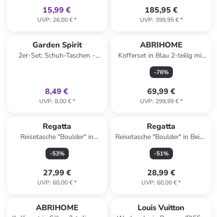
15,99 €
185,95 €
UVP
:
26,00 €
*
UVP
:
399,95 €
*
family
exklusiv
Garden Spirit
ABRIHOME
2er-Set: Schuh-Taschen -
Kofferset in Blau 2-teilig mit
(B)21 x (H)21 x (T)10,5 cm
Zahlenschloss und
-
76
%
(Überraschungsprodukt)
Kosmetiktasche
8,49 €
69,99 €
UVP
:
8,00 €
*
UVP
:
299,99 €
*
Regatta
Regatta
Reisetasche "Boulder" in
Reisetasche "Boulder" in Beige
Türkis - (B)67 x (H)39 x (T)19
- (B)67 x (H)39 x (T)19 cm
-
53
%
-
51
%
cm
27,99 €
28,99 €
UVP
:
60,00 €
*
UVP
:
60,00 €
*
ABRIHOME
Louis Vuitton