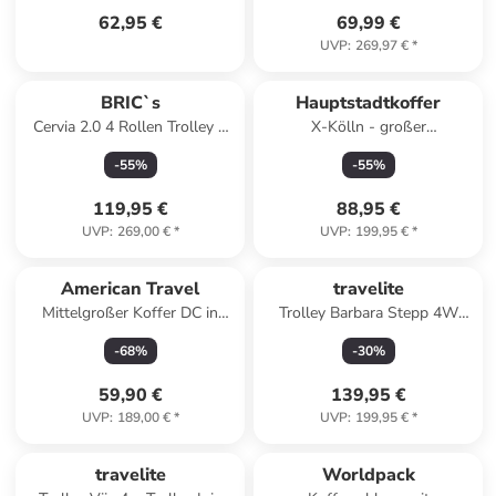
62,95 €
69,99 €
UVP
:
269,97 €
*
BRIC`s
Hauptstadtkoffer
Cervia 2.0 4 Rollen Trolley L
X-Kölln - großer
77 cm mit Dehnfalte in
Hartschalenkkoffer
-
55
%
-
55
%
smaragd-green
Erweiterung TSA 76cm 120L
in Herbstgold
119,95 €
88,95 €
UVP
:
269,00 €
*
UVP
:
199,95 €
*
American Travel
travelite
Mittelgroßer Koffer DC in
Trolley Barbara Stepp 4W
Beige (64L)
Trolley M Exp in Black
-
68
%
-
30
%
59,90 €
139,95 €
UVP
:
189,00 €
*
UVP
:
199,95 €
*
travelite
Worldpack