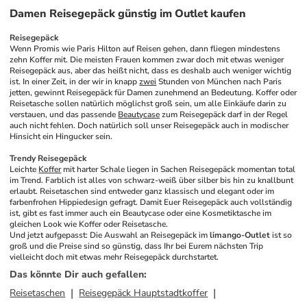
Damen Reisegepäck günstig im Outlet kaufen
Reisegepäck
Wenn Promis wie Paris Hilton auf Reisen gehen, dann fliegen mindestens 
zehn Koffer mit. Die meisten Frauen kommen zwar doch mit etwas weniger 
Reisegepäck aus, aber das heißt nicht, dass es deshalb auch weniger wichtig 
ist. In einer Zeit, in der wir in knapp 
zwei
 Stunden von München nach Paris 
jetten, gewinnt Reisegepäck für Damen zunehmend an Bedeutung. Koffer oder 
Reisetasche sollen natürlich möglichst groß sein, um alle Einkäufe darin zu 
verstauen, und das passende 
Beautycase
 zum Reisegepäck darf in der Regel 
auch nicht fehlen. Doch natürlich soll unser Reisegepäck auch in modischer 
Hinsicht ein Hingucker sein.
Trendy Reisegepäck
Leichte 
Koffer
 mit harter Schale liegen in Sachen Reisegepäck momentan total 
im Trend. Farblich ist alles von schwarz-weiß über silber bis hin zu knallbunt 
erlaubt. Reisetaschen sind entweder ganz klassisch und elegant oder im 
farbenfrohen Hippiedesign gefragt. Damit Euer Reisegepäck auch vollständig 
ist, gibt es fast immer auch ein Beautycase oder eine Kosmetiktasche im 
gleichen Look wie Koffer oder Reisetasche.
Und jetzt aufgepasst: Die Auswahl an Reisegepäck im 
limango-Outlet
 ist so 
groß und die Preise sind so günstig, dass Ihr bei Eurem nächsten Trip 
vielleicht doch mit etwas mehr Reisegepäck durchstartet.
Das könnte Dir auch gefallen
:
Reisetaschen
Reisegepäck Hauptstadtkoffer