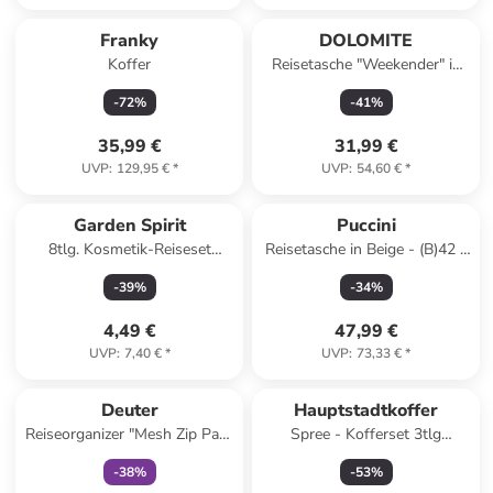
Franky
DOLOMITE
Koffer
Reisetasche "Weekender" in
Dunkelblau
-
72
%
-
41
%
35,99 €
31,99 €
UVP
:
129,95 €
*
UVP
:
54,60 €
*
Garden Spirit
Puccini
8tlg. Kosmetik-Reiseset
Reisetasche in Beige - (B)42 x
(Überraschungsprodukt)
(H)32 x (T)18 cm
-
39
%
-
34
%
4,49 €
47,99 €
UVP
:
7,40 €
*
UVP
:
73,33 €
*
family
exklusiv
Deuter
Hauptstadtkoffer
Reiseorganizer "Mesh Zip Pack
Spree - Kofferset 3tlg
10" in Gelb - (B)41 x (H)29 x
Hartschalenkoffer Reisekoffer
-
38
%
-
53
%
(T)8 cm - 10 l
Erweiterung in Kiwi