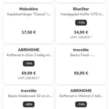
Moleskine
BlueStar
Gepäckanhänger ''Classic'' in
Handgepäck Koffer CITE in
Schwarz - (L)16 x (B)11 cm
Grau (26L)
-
72
%
17,50 €
34,90 €
UVP
:
129,00 €
*
ABRIHOME
travelite
Kofferset in Grün 2-teilig mit
Basics Fresh -
Zahlenschloss und
Rollenreisetasche 89L 71 cm
-
76
%
Kosmetiktasche
(bordeaux) in dunkelgrÃ¼n
69,99 €
59,95 €
UVP
:
299,99 €
*
travelite
ABRIHOME
Basics Kleidersack 52 cm in
Kofferset in Weinrot 2-teilig
denim
14 19 Zoll
-
68
%
-
74
%