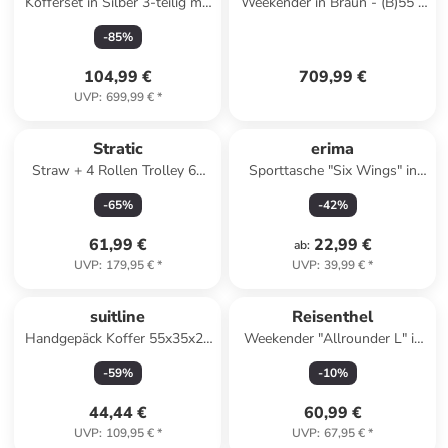
Kofferset in Silber 3-teilig mit
Weekender in Braun - (B)55 x
Zahlenschloss
(H)28 x (T)25 cm
-
85
%
104,99 €
709,99 €
UVP
:
699,99 €
*
Stratic
erima
Straw + 4 Rollen Trolley 65
Sporttasche "Six Wings" in
cm mit Dehnfalte in dark grey
Grau
-
65
%
-
42
%
61,99 €
22,99 €
ab
:
UVP
:
179,95 €
*
UVP
:
39,99 €
*
suitline
Reisenthel
Handgepäck Koffer 55x35x20
Weekender "Allrounder L" in
cm Flugzeug-Trolley Koffer 34
Dunkelblau - (B)48 x (H)39,5 x
-
59
%
-
10
%
L Bordgepäck in Grün
(T)29 cm
44,44 €
60,99 €
UVP
:
109,95 €
*
UVP
:
67,95 €
*