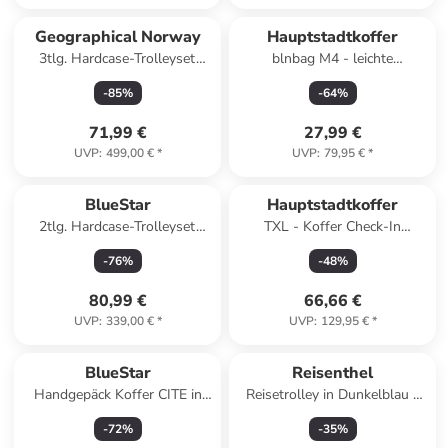
Geographical Norway
Hauptstadtkoffer
3tlg. Hardcase-Trolleyset
blnbag M4 - leichte
"Santiago" in Orange
Reisetasche, faltbar, mit
-
85
%
-
64
%
Rollen, 1.1 kg, 90 L in
Aquagrün
71,99 €
27,99 €
UVP
:
499,00 €
*
UVP
:
79,95 €
*
BlueStar
Hauptstadtkoffer
2tlg. Hardcase-Trolleyset
TXL - Koffer Check-In
"Wagram" in Pink
Reisekoffer Trolley
-
76
%
-
48
%
Aufgabegepäck TSA 73 L in
Lime
80,99 €
66,66 €
UVP
:
339,00 €
*
UVP
:
129,95 €
*
BlueStar
Reisenthel
Handgepäck Koffer CITE in
Reisetrolley in Dunkelblau -
Blau (26L)
(B)49 x (H)41 x (T)30 cm
-
72
%
-
35
%