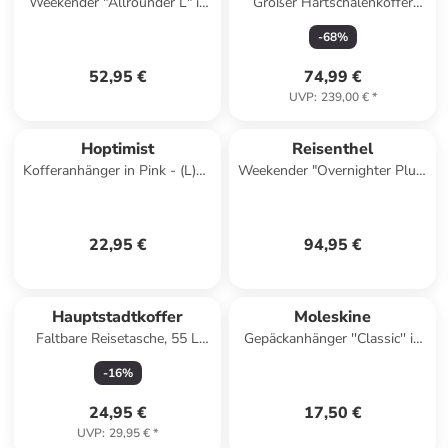
Weekender "Allrounder L" in
Großer Hartschalenkoffer
Schwarz/ Creme - (B)48 x
TAGE in Dunkelgrün (95L)
-
68
%
(H)39,5 x (T)29 cm
52,95 €
74,99 €
UVP
:
239,00 €
*
Hoptimist
Reisenthel
Kofferanhänger in Pink - (L)10
Weekender "Overnighter Plus"
x (B)8 cm
in Dunkelblau - (B)70 x (H)38
x (T)29 cm
22,95 €
94,95 €
Hauptstadtkoffer
Moleskine
Faltbare Reisetasche, 55 L
Gepäckanhänger ''Classic'' in
faltbar wasserfest RipStop-
Dunkelblau - (L)16 x (B)11 cm
-
16
%
Stoff in Grün
24,95 €
17,50 €
UVP
:
29,95 €
*