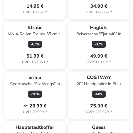
14,95 €
34,90 €
UVP
:
18,95 €
*
UVP
:
129,00 €
*
Stratic
Haglöfs
Mix 4-Rollen Trolley 65 cm in
Reisetasche "Fjatla40" in
blue
Schwarz - (B)47,5 x (H)32 x
-
67
%
-
37
%
(T)29 cm - 40 l
51,99 €
49,99 €
UVP
:
159,95 €
*
UVP
:
80,00 €
*
erima
COSTWAY
Sporttasche "Six Wings" in
20" Handgepäck in Blau
Grau
-
10
%
-
68
%
26,99 €
75,99 €
ab
:
UVP
:
29,99 €
*
UVP
:
239,97 €
*
Hauptstadtkoffer
Guess