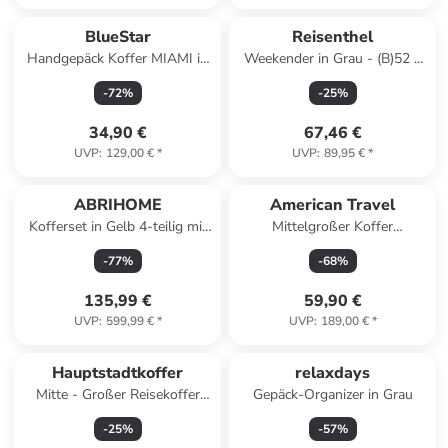
BlueStar
Reisenthel
Handgepäck Koffer MIAMI in
Weekender in Grau - (B)52 x
Beige (26L)
(H)37 x (T)21 cm
-
72
%
-
25
%
34,90 €
67,46 €
UVP
:
129,00 €
*
UVP
:
89,95 €
*
ABRIHOME
American Travel
Kofferset in Gelb 4-teilig mit
Mittelgroßer Koffer
Zahlenschloss
BROOKLYN in Schwarz (64L)
-
77
%
-
68
%
135,99 €
59,90 €
UVP
:
599,99 €
*
UVP
:
189,00 €
*
Hauptstadtkoffer
relaxdays
Mitte - Großer Reisekoffer
Gepäck-Organizer in Grau
Trolley 77cm XXL Erweiterung
-
25
%
-
57
%
TSA 130L in Waldgrün