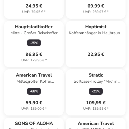
24,95 €
69,99 €
UVP
:
79,95 €
*
UVP
:
269,97 €
*
Hauptstadtkoffer
Hoptimist
Mitte - Großer Reisekoffer
Kofferanhänger in Hellbraun -
Trolley 77cm XXL Erweiterung
(L)10 x (B)8 cm
-
25
%
TSA 130L in Mint
96,95 €
22,95 €
UVP
:
129,95 €
*
American Travel
Stratic
Mittelgroßer Koffer
Softcase-Trolley "Mix" in
BROOKLYN in Grau (64L)
Dunkelblau - (B)39 x (H)55 x
-
68
%
-
21
%
(T)20 cm
59,90 €
109,99 €
UVP
:
189,00 €
*
UVP
:
139,95 €
*
SONS OF ALOHA
American Travel