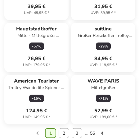
39,95 €
31,95 €
UVP
:
49,95 €
*
UVP
:
39,95 €
*
Hauptstadtkoffer
suitline
Mitte - Mittelgroßer
Großer Reisekoffer Trolley
Reisekoffer TSA, 68cm 88 L in
erweiterbar XL Koffer 4
-
57
%
-
29
%
Lemon
Rollen TSA 110 L in Mint
76,95 €
84,95 €
UVP
:
179,95 €
*
UVP
:
119,95 €
*
American Tourister
WAVE PARIS
Trolley Wanderlite Spinner M
Mittelgroßer
Exp in Dark Navy
Hartschalenkoffer TAGE in
-
16
%
-
71
%
Dunkelgrün (64L)
124,95 €
52,99 €
UVP
:
149,95 €
*
UVP
:
189,00 €
*
1
2
3
...
56