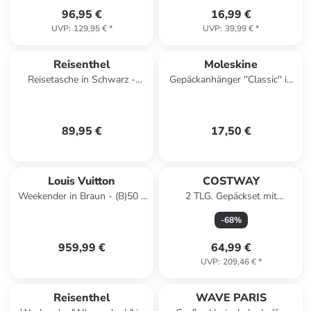
96,95 €
16,99 €
UVP
:
129,95 €
*
UVP
:
39,99 €
*
Reisenthel
Moleskine
Reisetasche in Schwarz -
Gepäckanhänger ''Classic'' in
(B)52 x (H)37 x (T)21 cm
Gelb - (L)16 x (B)11 cm
89,95 €
17,50 €
Louis Vuitton
COSTWAY
Weekender in Braun - (B)50 x
2 TLG. Gepäckset mit
(H)26 x (T)22 cm
Kosmetikkoffer in Rosa
-
68
%
959,99 €
64,99 €
UVP
:
209,46 €
*
Reisenthel
WAVE PARIS