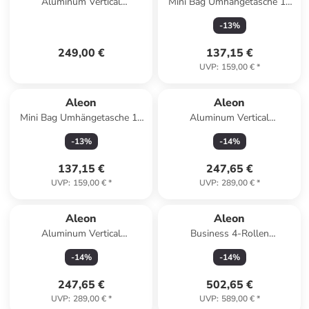
Aluminum Vertical
Mini Bag Umhängetasche 19
Aktenkoffer 24 cm Laptopfach
cm in bronze
-
13
%
in onyx
249,00 €
137,15 €
UVP
:
159,00 €
*
Aleon
Aleon
Mini Bag Umhängetasche 19
Aluminum Vertical
cm in sapphire
Aktenkoffer 25 cm Laptopfach
-
13
%
-
14
%
in onyx
137,15 €
247,65 €
UVP
:
159,00 €
*
UVP
:
289,00 €
*
Aleon
Aleon
Aluminum Vertical
Business 4-Rollen
Aktenkoffer 25 cm Laptopfach
Businesstrolley 55 cm in ruby
-
14
%
-
14
%
in platinum
247,65 €
502,65 €
UVP
:
289,00 €
*
UVP
:
589,00 €
*