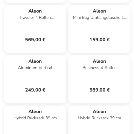
Aleon
Aleon
Traveler 4 Rollen
Mini Bag Umhängetasche 19
Kabinentrolley 55 cm in onyx
cm in platinum
569,00 €
159,00 €
Aleon
Aleon
Aluminum Vertical
Business 4-Rollen
Aktenkoffer 24 cm Laptopfach
Businesstrolley 55 cm in onyx
in platinum
249,00 €
589,00 €
Aleon
Aleon
Hybrid Rucksack 39 cm
Hybrid Rucksack 39 cm
Laptopfach in platinum
Laptopfach in black