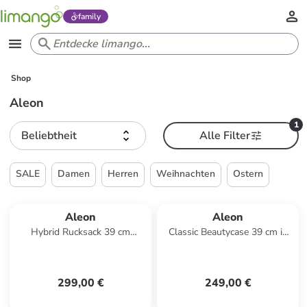
family
Shop
Aleon
1
Beliebtheit
Alle Filter
SALE
Damen
Herren
Weihnachten
Ostern
Aleon
Aleon
Hybrid Rucksack 39 cm
Classic Beautycase 39 cm in
Laptopfach in ruby
onyxdust
299,00 €
249,00 €