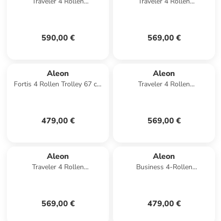
Traveler 4 Rollen
Traveler 4 Rollen
Kabinentrolley 55 cm in ruby
Kabinentrolley 55 cm in
1
sapphire 1
590,00 €
569,00 €
Aleon
Aleon
Fortis 4 Rollen Trolley 67 cm
Traveler 4 Rollen
in snowwhite
Kabinentrolley 55 cm in
sapphire
479,00 €
569,00 €
Aleon
Aleon
Traveler 4 Rollen
Business 4-Rollen
Kabinentrolley 55 cm in
Businesstrolley 42 cm
bronce
Laptopfach in platinum
569,00 €
479,00 €