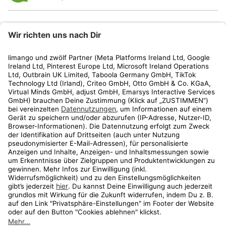
limango
Rechtliches
Kundenservice
Shop
Aktionen
Travel