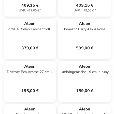
409,15 €
409,15 €
UVP
:
479,00 €
*
UVP
:
479,00 €
*
Aleon
Aleon
Fortis 4 Rollen Kabinentrolley
Domestic Carry-On 4 Rollen
54 cm in rosegold
Kabinentrolley S 53 cm
Laptopfach in platinum
379,00 €
599,00 €
Aleon
Aleon
Diversty Beautycase 27 cm in
Umhängetasche 19 cm in ruby
platinum
195,00 €
159,00 €
Aleon
Aleon