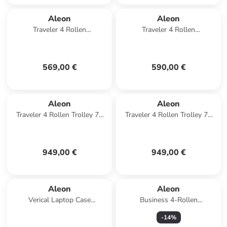
Aleon
Aleon
Traveler 4 Rollen
Traveler 4 Rollen
Kabinentrolley 55 cm in ruby
Kabinentrolley 55 cm in onyx
1
569,00 €
590,00 €
Aleon
Aleon
Traveler 4 Rollen Trolley 77
Traveler 4 Rollen Trolley 77
cm in platinum 1
cm in bronze
949,00 €
949,00 €
Aleon
Aleon
Verical Laptop Case
Business 4-Rollen
Aktenkoffer 42 cm Laptopfach
Businesstrolley 50 cm
-
14
%
in platinum
Laptopfach in ruby