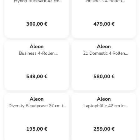
Hybrid Rucksack 42 cm
Business 4-Rollen
Laptopfach in schwarz
Businesstrolley 42 cm
Laptopfach in platinum 1
360,00 €
479,00 €
Aleon
Aleon
Business 4-Rollen
21 Domestic 4 Rollen
Businesstrolley 50 cm
Kabinentrolley S 55 cm
Laptopfach in sapphire 1
Laptopfach in onyx
549,00 €
580,00 €
Aleon
Aleon
Diversty Beautycase 27 cm in
Laptophülle 42 cm in
ruby
platinum
195,00 €
259,00 €