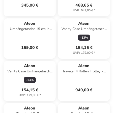
345,00 €
468,65 €
UVP
:
549,00 €
*
Aleon
Aleon
Umhängetasche 19 cm in
Vanity Case Umhängetasche
bronze
25 cm in ruby
-
13
%
159,00 €
154,15 €
UVP
:
179,00 €
*
Aleon
Aleon
Vanity Case Umhängetasche
Traveler 4 Rollen Trolley 77
25 cm in sapphire
cm in onyx
-
13
%
154,15 €
949,00 €
UVP
:
179,00 €
*
Aleon
Aleon