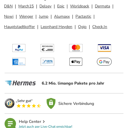
D&N
March15
Delsey
Epic
Worldpack
Dermata
Nowi
Wenger
Jump
Alumaxx
Pactastic
Hauptstadtkoffer
Leonhard Heyden
Ogio
Check.In
6.2 Mio. limango Pakete pro Jahr
Sichere Verbindung
Help Center
Jetzt auch per Live-Chat erreichbar!