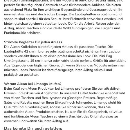
Die Aleon Umhängetaschen, wie die Modelle in onyx, bronze und rubin, sind 
perfekt für den täglichen Gebrauch sowie für besondere Anlässe. Sie bieten 
ausreichend Platz für Ihre wichtigen Gegenstände und überzeugen durch ihr 
minimalistisches und doch edles Design. Die Laptophüllen in platinum und 
sapphire sind speziell für den Schutz Ihrer Elektronik entwickelt worden und 
bieten gleichzeitig einen stilvollen Look. Ob für die Arbeit, Reisen oder den 
Alltag, Aleon Taschen sind die ideale Wahl für diejenigen, die Eleganz und 
Funktionalität schätzen.
Stilvolle Begleiter für jeden Anlass
Die Aleon Kollektion bietet für jeden Anlass die passende Tasche. Die 
Laptophülle 42 cm in bronze oder platinum schützt nicht nur Ihren Laptop, 
sondern verleiht Ihnen auch einen professionellen Look. Die Mini Bag 
Umhängetasche 19 cm in onyx oder rubin ist die perfekte Größe für abendliche 
Ausflüge oder den täglichen Gebrauch, wenn Sie nur das Nötigste mitnehmen 
möchten. Jedes Produkt ist darauf ausgelegt, Ihren Alltag stilvoll und 
praktisch zu gestalten. 
Warum Aleon bei Limango kaufen?
Beim Kauf von Aleon Produkten bei Limango profitieren Sie von attraktiven 
Preisen und exklusiven Angeboten. In unserem Outlet finden Sie eine Vielzahl 
von Aleon Taschen und Beautycases zu günstigen Preisen. Regelmäßige 
Sales und Rabatte machen Ihren Einkauf noch lohnender. Limango steht für 
Qualität und Zuverlässigkeit, sodass Sie sicher sein können, dass Sie 
authentische Aleon Produkte erhalten. Nutzen Sie die Gelegenheit, stilvolle 
und funktionale Aleon Taschen zu einem Bruchteil des Originalpreises zu 
erwerben und werten Sie Ihren Alltag auf.
Das könnte Dir auch gefallen
: