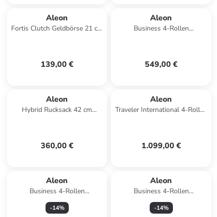
Aleon
Aleon
Fortis Clutch Geldbörse 21 cm
Business 4-Rollen
in snowwhite
Businesstrolley 50 cm
Laptopfach in platinum 1
139,00 €
549,00 €
Aleon
Aleon
Hybrid Rucksack 42 cm
Traveler International 4-Rollen
Laptopfach in ruby
Trolley 77 cm in schwarz 1
360,00 €
1.099,00 €
Aleon
Aleon
Business 4-Rollen
Business 4-Rollen
Businesstrolley 42 cm
Businesstrolley 42 cm
-
14
%
-
14
%
Laptopfach in sapphire
Laptopfach in ruby