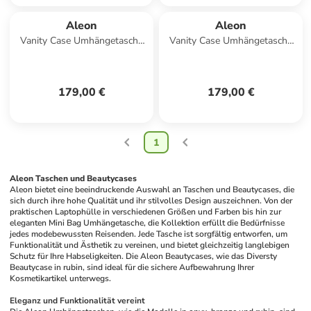
Aleon
Aleon
Vanity Case Umhängetasche
Vanity Case Umhängetasche
25 cm in onyx
25 cm in platinum
179,00 €
179,00 €
1
Aleon Taschen und Beautycases
Aleon bietet eine beeindruckende Auswahl an Taschen und Beautycases, die 
sich durch ihre hohe Qualität und ihr stilvolles Design auszeichnen. Von der 
praktischen Laptophülle in verschiedenen Größen und Farben bis hin zur 
eleganten Mini Bag Umhängetasche, die Kollektion erfüllt die Bedürfnisse 
jedes modebewussten Reisenden. Jede Tasche ist sorgfältig entworfen, um 
Funktionalität und Ästhetik zu vereinen, und bietet gleichzeitig langlebigen 
Schutz für Ihre Habseligkeiten. Die Aleon Beautycases, wie das Diversty 
Beautycase in rubin, sind ideal für die sichere Aufbewahrung Ihrer 
Kosmetikartikel unterwegs.
Eleganz und Funktionalität vereint