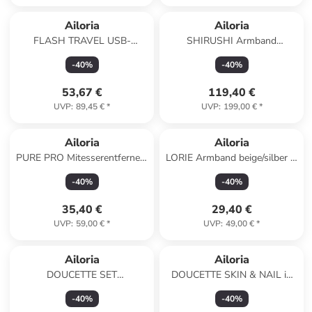
Ailoria
Ailoria
FLASH TRAVEL USB-
SHIRUSHI Armband
Schallzahnbürste in schwarz
gold/weiße Perle in weiß
-
40
%
-
40
%
53,67 €
119,40 €
UVP
:
89,45 €
*
UVP
:
199,00 €
*
Ailoria
Ailoria
PURE PRO Mitesserentferner-
LORIE Armband beige/silber in
& Augenbrauen-Set in
silber
-
40
%
-
40
%
roségold
35,40 €
29,40 €
UVP
:
59,00 €
*
UVP
:
49,00 €
*
Ailoria
Ailoria
DOUCETTE SET
DOUCETTE SKIN & NAIL in
Hornhautentferner Set in lila
lila
-
40
%
-
40
%