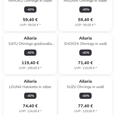
MIHOKO Ohrringe in silber
MASAMI Ohrringe in silber
-
40
%
-
40
%
59,40 €
59,40 €
UVP
:
99,00 €
*
UVP
:
99,00 €
*
Ailoria
Ailoria
SATU Ohrringe gold/weiße
SHOICHI Ohrringe in weiß
Perle in weiß
-
40
%
-
40
%
119,40 €
71,40 €
UVP
:
199,00 €
*
UVP
:
119,00 €
*
Ailoria
Ailoria
LOUNA Halskette in silber
SUZU Ohrringe in weiß
-
40
%
-
40
%
74,40 €
77,40 €
UVP
:
124,00 €
*
UVP
:
129,00 €
*