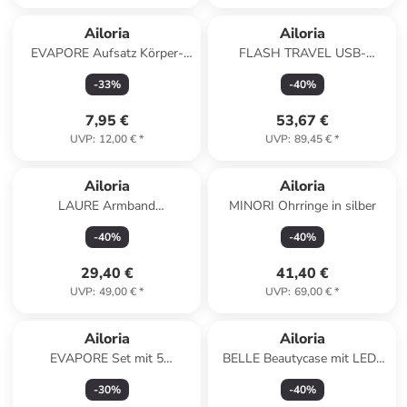
Ailoria
Ailoria
EVAPORE Aufsatz Körper-
FLASH TRAVEL USB-
Rasierer in weiß
Schallzahnbürste in roségold
-
33
%
-
40
%
7,95 €
53,67 €
UVP
:
12,00 €
*
UVP
:
89,45 €
*
Ailoria
Ailoria
LAURE Armband
MINORI Ohrringe in silber
schwarz/silber in silber
-
40
%
-
40
%
29,40 €
41,40 €
UVP
:
49,00 €
*
UVP
:
69,00 €
*
Ailoria
Ailoria
EVAPORE Set mit 5
BELLE Beautycase mit LED-
Scherköpfen in weiß
Spiegel in rosa
-
30
%
-
40
%