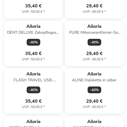
35,40 €
29,40 €
UVP
:
59,00 €
*
UVP
:
49,00 €
*
Ailoria
Ailoria
DENT DELUXE Zahnpflegeset
PURE Mitesserentferner-Set
in silber
in silber
-
40
%
-
40
%
35,40 €
29,40 €
UVP
:
59,00 €
*
UVP
:
49,00 €
*
Ailoria
Ailoria
FLASH TRAVEL USB-
ALINE Halskette in silber
Schallzahnbürste in roségold
-
40
%
-
40
%
35,40 €
29,40 €
UVP
:
59,00 €
*
UVP
:
49,00 €
*
Ailoria
Ailoria