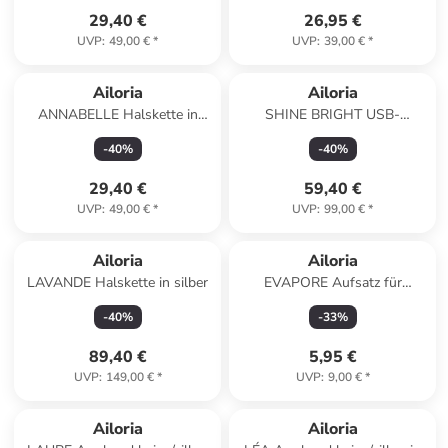
29,40 €
26,95 €
UVP
:
49,00 €
*
UVP
:
39,00 €
*
Ailoria
Ailoria
ANNABELLE Halskette in
SHINE BRIGHT USB-
roségold
Schallzahnbürste in schwarz
-
40
%
-
40
%
29,40 €
59,40 €
UVP
:
49,00 €
*
UVP
:
99,00 €
*
Ailoria
Ailoria
LAVANDE Halskette in silber
EVAPORE Aufsatz für
Bikinizone/Achseln in weiß
-
40
%
-
33
%
89,40 €
5,95 €
UVP
:
149,00 €
*
UVP
:
9,00 €
*
Ailoria
Ailoria