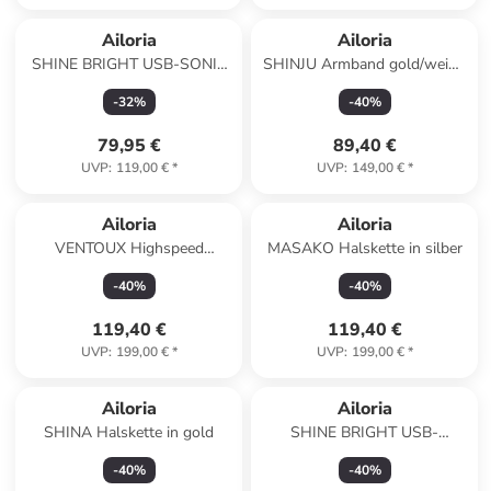
Ailoria
Ailoria
SHINE BRIGHT USB-SONIC
SHINJU Armband gold/weiße
TOOTHBRUSH Sommer-
Perle in weiß
-
32
%
-
40
%
Edition in blau
79,95 €
89,40 €
UVP
:
119,00 €
*
UVP
:
149,00 €
*
Ailoria
Ailoria
VENTOUX Highspeed
MASAKO Halskette in silber
Haartrockner in grau
-
40
%
-
40
%
119,40 €
119,40 €
UVP
:
199,00 €
*
UVP
:
199,00 €
*
Ailoria
Ailoria
SHINA Halskette in gold
SHINE BRIGHT USB-
Schallzahnbürste in gold
-
40
%
-
40
%