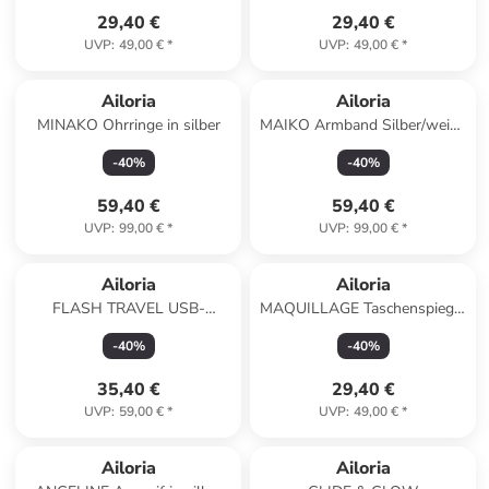
29,40 €
29,40 €
UVP
:
49,00 €
*
UVP
:
49,00 €
*
Ailoria
Ailoria
MINAKO Ohrringe in silber
MAIKO Armband Silber/weiße
Perle in weiß
-
40
%
-
40
%
59,40 €
59,40 €
UVP
:
99,00 €
*
UVP
:
99,00 €
*
Ailoria
Ailoria
FLASH TRAVEL USB-
MAQUILLAGE Taschenspiegel
Schallzahnbürste in schwarz
mit dimmbarer LED-
-
40
%
-
40
%
Beleuchtung (USB) in türkis
35,40 €
29,40 €
UVP
:
59,00 €
*
UVP
:
49,00 €
*
Ailoria
Ailoria