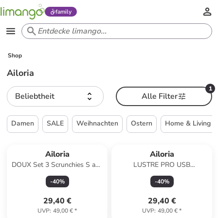
family
Shop
Ailoria
1
Beliebtheit
Alle Filter
Damen
SALE
Weihnachten
Ostern
Home & Living
Ailoria
Ailoria
DOUX Set 3 Scrunchies S aus
LUSTRE PRO USB
Seide in schwarz
Hornhautentferner in weiß
-
40
%
-
40
%
29,40 €
29,40 €
UVP
:
49,00 €
*
UVP
:
49,00 €
*