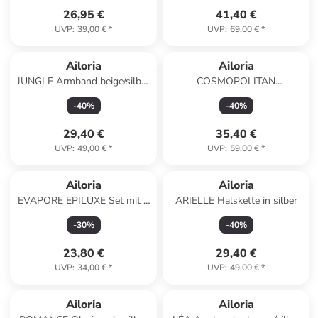
26,95 €
41,40 €
UVP
:
39,00 €
*
UVP
:
69,00 €
*
Ailoria
Ailoria
JUNGLE Armband beige/silber
COSMOPOLITAN
in silber
Kosmetiktasche in schwarz
-
40
%
-
40
%
29,40 €
35,40 €
UVP
:
49,00 €
*
UVP
:
59,00 €
*
Ailoria
Ailoria
EVAPORE EPILUXE Set mit 5
ARIELLE Halskette in silber
Scherköpfen in weiß
-
30
%
-
40
%
23,80 €
29,40 €
UVP
:
34,00 €
*
UVP
:
49,00 €
*
Ailoria
Ailoria