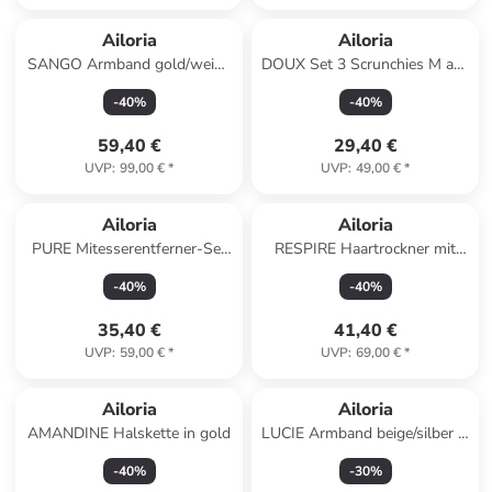
Ailoria
Ailoria
SANGO Armband gold/weiße
DOUX Set 3 Scrunchies M aus
Perle in weiß
Seide in Multicolour
-
40
%
-
40
%
59,40 €
29,40 €
UVP
:
99,00 €
*
UVP
:
49,00 €
*
Ailoria
Ailoria
PURE Mitesserentferner-Set
RESPIRE Haartrockner mit
in roségold
Ionen-Technologie 2200 W in
-
40
%
-
40
%
grau
35,40 €
41,40 €
UVP
:
59,00 €
*
UVP
:
69,00 €
*
Ailoria
Ailoria
AMANDINE Halskette in gold
LUCIE Armband beige/silber in
silber
-
40
%
-
30
%