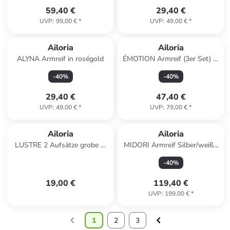
59,40 €
29,40 €
UVP
:
99,00 €
*
UVP
:
49,00 €
*
Ailoria
Ailoria
ALYNA Armreif in roségold
ÉMOTION Armreif (3er Set) in
silber
-
40
%
-
40
%
29,40 €
47,40 €
UVP
:
49,00 €
*
UVP
:
79,00 €
*
Ailoria
Ailoria
LUSTRE 2 Aufsätze grobe &
MIDORI Armreif Silber/weiße
feine Körnung in Mint
Perle in weiß
-
40
%
19,00 €
119,40 €
UVP
:
199,00 €
*
1
2
3