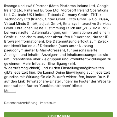
Rechtliches
Kundenservice
Shop
Aktionen
Travel
limango.nl
limango.pl