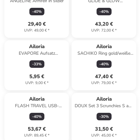
ANGELINE Armreif in silber
GLIDE & GLOW
COLLECTION Haar- &
-
40
%
-
40
%
Hornhautentferner in lila
29,40 €
43,20 €
UVP
:
49,00 €
*
UVP
:
72,00 €
*
Ailoria
Ailoria
EVAPORE Aufsatz
SACHIKO Ring gold/weiße
Augenbrauenentferner in
Perle in gold
-
33
%
-
40
%
weiß
5,95 €
47,40 €
UVP
:
9,00 €
*
UVP
:
79,00 €
*
Ailoria
Ailoria
FLASH TRAVEL USB-
DOUX Set 3 Scrunchies S aus
Schallzahnbürste in weiß
Seide in Multicolour
-
40
%
-
30
%
53,67 €
31,50 €
UVP
:
89,45 €
*
UVP
:
45,00 €
*