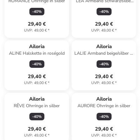
ROMANCE Ohrringe in silber
LÉA Armband schwarz/silber
in silber
-
40
%
-
40
%
29,40 €
29,40 €
UVP
:
49,00 €
*
UVP
:
49,00 €
*
Ailoria
Ailoria
ALINE Halskette in roségold
LALIE Armband beige/silber in
silber
-
40
%
-
40
%
29,40 €
29,40 €
UVP
:
49,00 €
*
UVP
:
49,00 €
*
Ailoria
Ailoria
RÊVE Ohrringe in silber
AURORE Ohrringe in silber
-
40
%
-
40
%
29,40 €
29,40 €
UVP
:
49,00 €
*
UVP
:
49,00 €
*