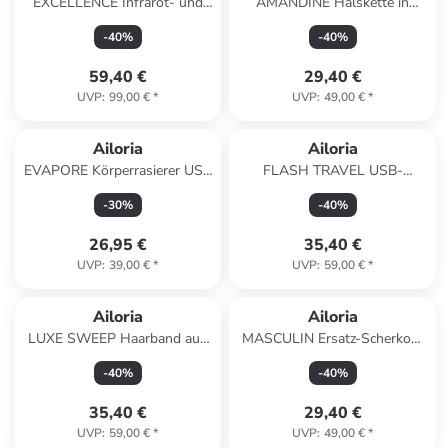
EXCELLENCE Infrarot- und
AMANDINE Halskette in
Ionen-Haarglätter in weiß
roségold
-
40
%
-
40
%
59,40 €
29,40 €
UVP
:
99,00 €
*
UVP
:
49,00 €
*
Ailoria
Ailoria
EVAPORE Körperrasierer USB
FLASH TRAVEL USB-
in rot
Schallzahnbürste in weiß
-
30
%
-
40
%
26,95 €
35,40 €
UVP
:
39,00 €
*
UVP
:
59,00 €
*
Ailoria
Ailoria
LUXE SWEEP Haarband aus
MASCULIN Ersatz-Scherkopf
Seide in schwarz
in schwarz
-
40
%
-
40
%
35,40 €
29,40 €
UVP
:
59,00 €
*
UVP
:
49,00 €
*