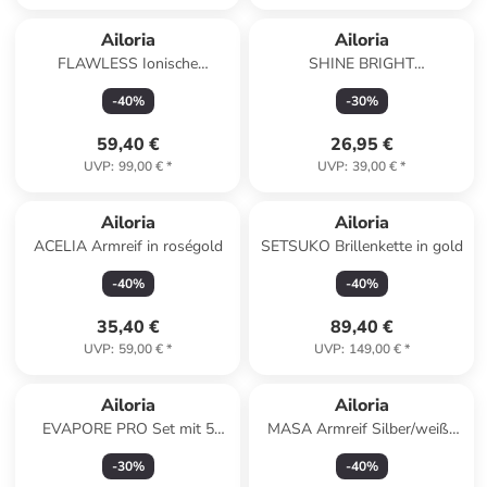
Ailoria
Ailoria
FLAWLESS Ionische
SHINE BRIGHT
Haarglättungsbürste in
Ersatzbürstenköpfe 6er Set in
-
40
%
-
30
%
schwarz
rosa
59,40 €
26,95 €
UVP
:
99,00 €
*
UVP
:
39,00 €
*
Ailoria
Ailoria
ACELIA Armreif in roségold
SETSUKO Brillenkette in gold
-
40
%
-
40
%
35,40 €
89,40 €
UVP
:
59,00 €
*
UVP
:
149,00 €
*
Ailoria
Ailoria
EVAPORE PRO Set mit 5
MASA Armreif Silber/weiße
Scherköpfen in weiß
Perle in weiß
-
30
%
-
40
%