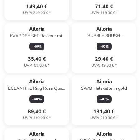
149,40 €
71,40 €
UVP
:
249,00 €
*
UVP
:
119,00 €
*
Ailoria
Ailoria
EVAPORE SET Rasierer mit
BUBBLE BRUSH
verschiedenen Aufsätzen USB
Ersatzbürstenköpfe 6er Set in
-
40
%
-
40
%
in grün
transparent
35,40 €
29,40 €
UVP
:
59,00 €
*
UVP
:
49,00 €
*
Ailoria
Ailoria
ÉGLANTINE Ring Rosa Quarz
SAYO Halskette in gold
in rosa
-
40
%
-
40
%
89,40 €
131,40 €
UVP
:
149,00 €
*
UVP
:
219,00 €
*
Ailoria
Ailoria