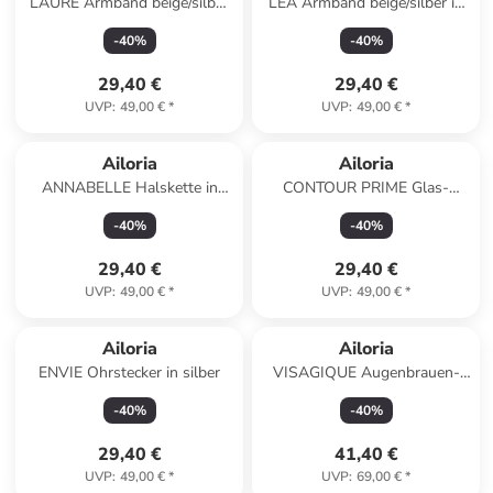
LAURE Armband beige/silber
LÉA Armband beige/silber in
in silber
silber
-
40
%
-
40
%
29,40 €
29,40 €
UVP
:
49,00 €
*
UVP
:
49,00 €
*
Ailoria
Ailoria
ANNABELLE Halskette in
CONTOUR PRIME Glas-
silber
Nagelfeilenset in Magenta
-
40
%
-
40
%
29,40 €
29,40 €
UVP
:
49,00 €
*
UVP
:
49,00 €
*
Ailoria
Ailoria
ENVIE Ohrstecker in silber
VISAGIQUE Augenbrauen-
und Gesichtspflege-Set in lila
-
40
%
-
40
%
29,40 €
41,40 €
UVP
:
49,00 €
*
UVP
:
69,00 €
*