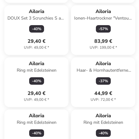
Ailoria
Ailoria
DOUX Set 3 Scrunchies S aus
Ionen-Haartrockner "Ventoux"
Seide in pink
in Grau
-
40
%
-
57
%
29,40 €
83,99 €
UVP
:
49,00 €
*
UVP
:
199,00 €
*
Ailoria
Ailoria
Ring mit Edelsteinen
Haar- & Hornhautentferner
"Glide & Glow" in Lila
-
40
%
-
37
%
29,40 €
44,99 €
UVP
:
49,00 €
*
UVP
:
72,00 €
*
Ailoria
Ailoria
Ring mit Edelsteinen
Ring mit Edelsteinen
-
40
%
-
40
%