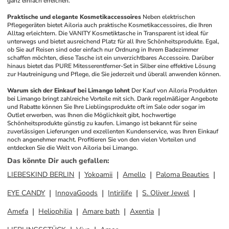
ganz einfach erreichen.
Praktische und elegante Kosmetikaccessoires
Neben elektrischen 
Pflegegeräten bietet Ailoria auch praktische Kosmetikaccessoires, die Ihren 
Alltag erleichtern. Die VANITY Kosmetiktasche in Transparent ist ideal für 
unterwegs und bietet ausreichend Platz für all Ihre Schönheitsprodukte. Egal, 
ob Sie auf Reisen sind oder einfach nur Ordnung in Ihrem Badezimmer 
schaffen möchten, diese Tasche ist ein unverzichtbares Accessoire. Darüber 
hinaus bietet das PURE Mitesserentferner-Set in Silber eine effektive Lösung 
zur Hautreinigung und Pflege, die Sie jederzeit und überall anwenden können.
Warum sich der Einkauf bei Limango lohnt
Der Kauf von Ailoria Produkten 
bei Limango bringt zahlreiche Vorteile mit sich. Dank regelmäßiger Angebote 
und Rabatte können Sie Ihre Lieblingsprodukte oft im Sale oder sogar im 
Outlet erwerben, was Ihnen die Möglichkeit gibt, hochwertige 
Schönheitsprodukte günstig zu kaufen. Limango ist bekannt für seine 
zuverlässigen Lieferungen und exzellenten Kundenservice, was Ihren Einkauf 
noch angenehmer macht. Profitieren Sie von den vielen Vorteilen und 
entdecken Sie die Welt von Ailoria bei Limango.
Das könnte Dir auch gefallen
:
LIEBESKIND BERLIN
Yokoamii
Amello
Paloma Beauties
EYE CANDY
InnovaGoods
Intirilife
S. Oliver Jewel
Amefa
Heliophilia
Amare bath
Axentia