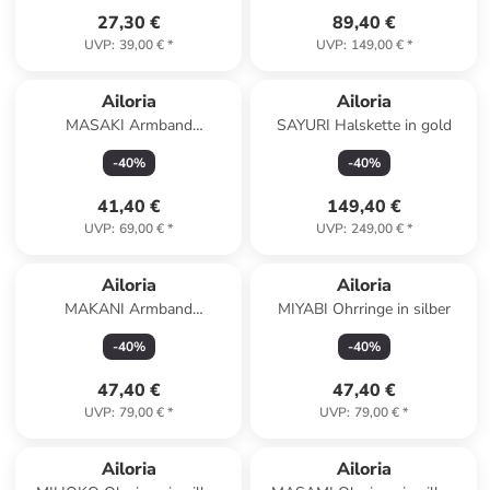
27,30 €
89,40 €
UVP
:
39,00 €
*
UVP
:
149,00 €
*
Ailoria
Ailoria
MASAKI Armband
SAYURI Halskette in gold
silver/white pearl in silber
-
40
%
-
40
%
41,40 €
149,40 €
UVP
:
69,00 €
*
UVP
:
249,00 €
*
Ailoria
Ailoria
MAKANI Armband
MIYABI Ohrringe in silber
Silber/weiße Perle in weiß
-
40
%
-
40
%
47,40 €
47,40 €
UVP
:
79,00 €
*
UVP
:
79,00 €
*
Ailoria
Ailoria