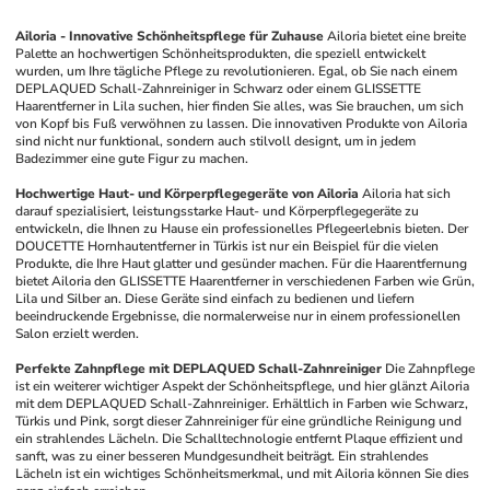
Ailoria - Innovative Schönheitspflege für Zuhause
Ailoria bietet eine breite 
Palette an hochwertigen Schönheitsprodukten, die speziell entwickelt 
wurden, um Ihre tägliche Pflege zu revolutionieren. Egal, ob Sie nach einem 
DEPLAQUED Schall-Zahnreiniger in Schwarz oder einem GLISSETTE 
Haarentferner in Lila suchen, hier finden Sie alles, was Sie brauchen, um sich 
von Kopf bis Fuß verwöhnen zu lassen. Die innovativen Produkte von Ailoria 
sind nicht nur funktional, sondern auch stilvoll designt, um in jedem 
Badezimmer eine gute Figur zu machen.
Hochwertige Haut- und Körperpflegegeräte von Ailoria
Ailoria hat sich 
darauf spezialisiert, leistungsstarke Haut- und Körperpflegegeräte zu 
entwickeln, die Ihnen zu Hause ein professionelles Pflegeerlebnis bieten. Der 
DOUCETTE Hornhautentferner in Türkis ist nur ein Beispiel für die vielen 
Produkte, die Ihre Haut glatter und gesünder machen. Für die Haarentfernung 
bietet Ailoria den GLISSETTE Haarentferner in verschiedenen Farben wie Grün, 
Lila und Silber an. Diese Geräte sind einfach zu bedienen und liefern 
beeindruckende Ergebnisse, die normalerweise nur in einem professionellen 
Salon erzielt werden.
Perfekte Zahnpflege mit DEPLAQUED Schall-Zahnreiniger
Die Zahnpflege 
ist ein weiterer wichtiger Aspekt der Schönheitspflege, und hier glänzt Ailoria 
mit dem DEPLAQUED Schall-Zahnreiniger. Erhältlich in Farben wie Schwarz, 
Türkis und Pink, sorgt dieser Zahnreiniger für eine gründliche Reinigung und 
ein strahlendes Lächeln. Die Schalltechnologie entfernt Plaque effizient und 
sanft, was zu einer besseren Mundgesundheit beiträgt. Ein strahlendes 
Lächeln ist ein wichtiges Schönheitsmerkmal, und mit Ailoria können Sie dies 