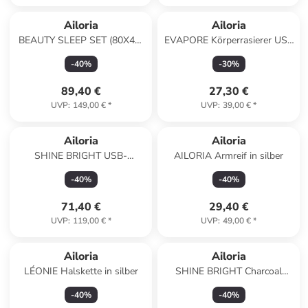
Ailoria
Ailoria
BEAUTY SLEEP SET (80X40)
EVAPORE Körperrasierer USB
Seidenkissenbezug + Maske in
in silber
-
40
%
-
30
%
schwarz
89,40 €
27,30 €
UVP
:
149,00 €
*
UVP
:
39,00 €
*
Ailoria
Ailoria
SHINE BRIGHT USB-
AILORIA Armreif in silber
Schallzahnbürste in weiß
-
40
%
-
40
%
71,40 €
29,40 €
UVP
:
119,00 €
*
UVP
:
49,00 €
*
Ailoria
Ailoria
LÉONIE Halskette in silber
SHINE BRIGHT Charcoal
Ersatzbürstenköpfe 6er Set in
-
40
%
-
40
%
schwarz