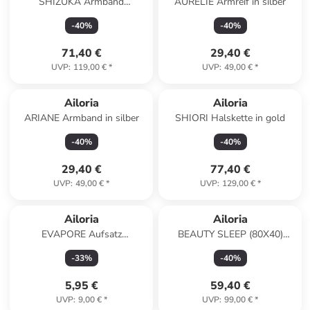
SHIZUKA Armband
AURÉLIE Armreif in silber
gold/weiße Perle in weiß
-
40
%
-
40
%
71,40 €
29,40 €
UVP
:
119,00 €
*
UVP
:
49,00 €
*
Ailoria
Ailoria
ARIANE Armband in silber
SHIORI Halskette in gold
-
40
%
-
40
%
29,40 €
77,40 €
UVP
:
49,00 €
*
UVP
:
129,00 €
*
Ailoria
Ailoria
EVAPORE Aufsatz
BEAUTY SLEEP (80X40)
Nasenhaarentferner in weiß
Kopfkissenbezug aus Seide in
-
33
%
-
40
%
schwarz
5,95 €
59,40 €
UVP
:
9,00 €
*
UVP
:
99,00 €
*