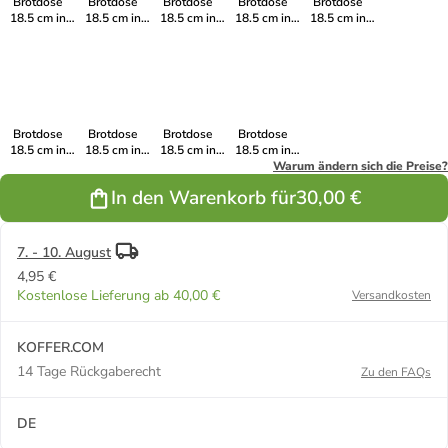
Brotdose
Brotdose
Brotdose
Brotdose
Brotdose
18.5 cm in
18.5 cm in
18.5 cm in
18.5 cm in
18.5 cm in
jungle friends
dusty pink
ocean friends
spooky
mountains
friends
Brotdose
Brotdose
Brotdose
Brotdose
18.5 cm in
18.5 cm in
18.5 cm in
18.5 cm in
country red
citrus
magic friends
space friends
Warum ändern sich die Preise?
In den Warenkorb für
30,00 €
7. - 10. August
4,95 €
Kostenlose Lieferung ab 40,00 €
Versandkosten
KOFFER.COM
14 Tage Rückgaberecht
Zu den FAQs
DE