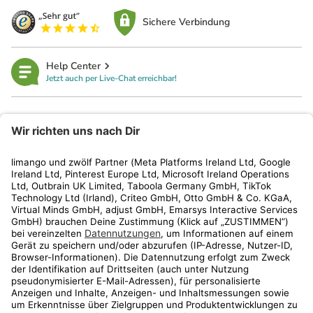
Sichere Verbindung
Help Center
Jetzt auch per Live-Chat erreichbar!
limango
Rechtliches
Kundenservice
Shop
Aktionen
Travel