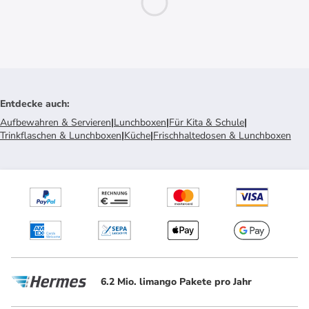
Entdecke auch
:
Aufbewahren & Servieren
|
Lunchboxen
|
Für Kita & Schule
|
Trinkflaschen & Lunchboxen
|
Küche
|
Frischhaltedosen & Lunchboxen
6.2 Mio. limango Pakete pro Jahr