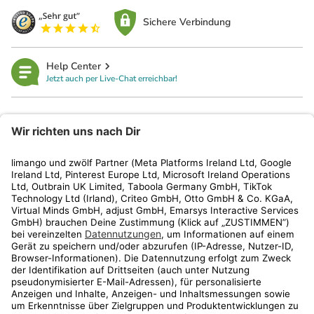
Sichere Verbindung
Help Center
Jetzt auch per Live-Chat erreichbar!
limango
Rechtliches
Kundenservice
Shop
Aktionen
Travel