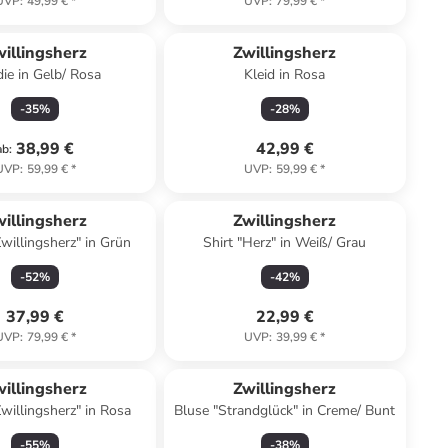
UVP
:
49,99 €
*
UVP
:
79,99 €
*
illingsherz
Zwillingsherz
Hoodie in Gelb/ Rosa
Kleid in Rosa
-
35
%
-
28
%
38,99 €
42,99 €
ab
:
UVP
:
59,99 €
*
UVP
:
59,99 €
*
illingsherz
Zwillingsherz
willingsherz" in Grün
Shirt "Herz" in Weiß/ Grau
-
52
%
-
42
%
37,99 €
22,99 €
UVP
:
79,99 €
*
UVP
:
39,99 €
*
illingsherz
Zwillingsherz
willingsherz" in Rosa
Bluse "Strandglück" in Creme/ Bunt
-
55
%
-
38
%