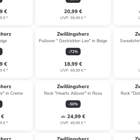
9 €
20,99 €
9 €
*
UVP
:
59,99 €
*
sherz
Zwillingsherz
Zw
eige
Pullover " Gestrickter-Leo" in Beige
Sweatshir
-
72
%
9 €
18,99 €
9 €
*
UVP
:
69,99 €
*
sherz
Zwillingsherz
Zw
er" in Creme
Rock "Hearts Allover" in Rosa
Rock "Dot
-
50
%
 €
24,99 €
ab
:
9 €
*
UVP
:
49,99 €
*
sherz
Zwillingsherz
Zw