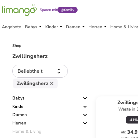
Sparen mit
family
Angebote
Babys
Kinder
Damen
Herren
Home & Livin
Shop
Zwillingsherz
Beliebtheit
Zwillingsherz
Babys
Zwilling
Kinder
Weste
Damen
-
41
%
Herren
Home & Living
34,9
ab
: