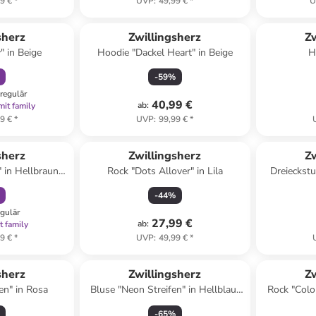
9 €
*
UVP
:
49,99 €
*
U
abatt
sherz
Zwillingsherz
Zw
" in Beige
Hoodie "Dackel Heart" in Beige
H
-
59
%
regulär
40,99 €
ab
:
mit family
9 €
*
UVP
:
99,99 €
*
abatt
sherz
Zwillingsherz
Zw
 in Hellbraun -
Rock "Dots Allover" in Lila
Dreieckstu
B)42 cm
Beige/ Hel
-
44
%
egulär
27,99 €
ab
:
t family
9 €
*
UVP
:
49,99 €
*
sherz
Zwillingsherz
Zw
en" in Rosa
Bluse "Neon Streifen" in Hellblau/
Rock "Colo
Weiß/ Grün
-
65
%