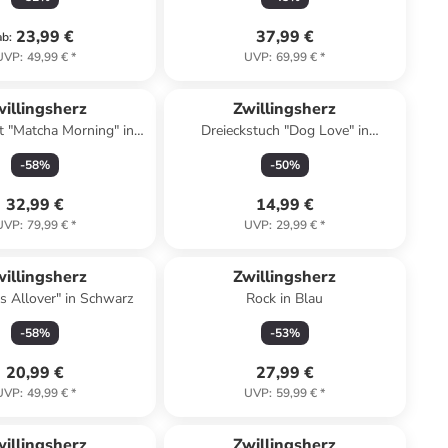
23,99 €
37,99 €
ab
:
UVP
:
49,99 €
*
UVP
:
69,99 €
*
illingsherz
Zwillingsherz
t "Matcha Morning" in
Dreieckstuch "Dog Love" in
Grün
Hellbraun/ Beige - (L)138 x (B)68
-
58
%
-
50
%
cm
32,99 €
14,99 €
UVP
:
79,99 €
*
UVP
:
29,99 €
*
illingsherz
Zwillingsherz
s Allover" in Schwarz
Rock in Blau
-
58
%
-
53
%
20,99 €
27,99 €
UVP
:
49,99 €
*
UVP
:
59,99 €
*
illingsherz
Zwillingsherz