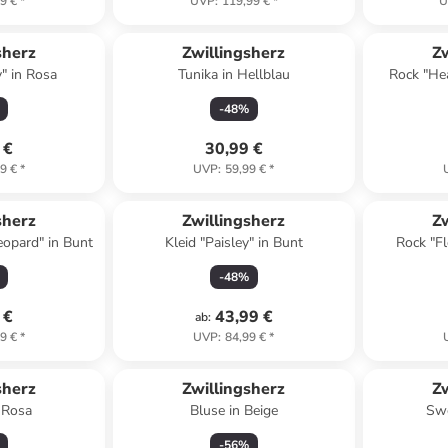
9 €
*
UVP
:
119,99 €
*
U
sherz
Zwillingsherz
Zw
" in Rosa
Tunika in Hellblau
Rock "Hea
-
48
%
 €
30,99 €
9 €
*
UVP
:
59,99 €
*
sherz
Zwillingsherz
Zw
eopard" in Bunt
Kleid "Paisley" in Bunt
Rock "Fl
-
48
%
 €
43,99 €
ab
:
9 €
*
UVP
:
84,99 €
*
sherz
Zwillingsherz
Zw
ie in Rosa
Bluse in Beige
Swe
-
56
%