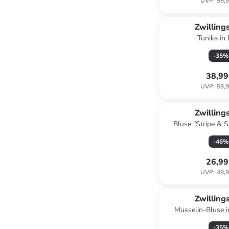
UVP
:
99,9
Zwilling
Tunika in 
-
35
%
38,99
UVP
:
59,9
Zwilling
Bluse "Stripe & St
-
46
%
26,99
UVP
:
49,9
Zwilling
Musselin-Bluse i
-
35
%