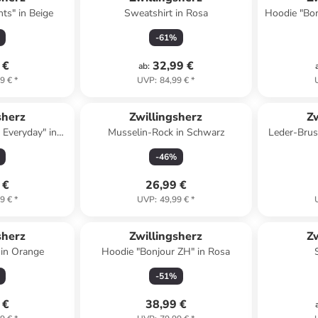
nts" in Beige
Sweatshirt in Rosa
Hoodie "Bon
-
61
%
 €
32,99 €
ab
:
9 €
*
UVP
:
84,99 €
*
sherz
Zwillingsherz
Zw
 Everyday" in
Musselin-Rock in Schwarz
Leder-Brus
au
Silber
-
46
%
 €
26,99 €
9 €
*
UVP
:
49,99 €
*
sherz
Zwillingsherz
Zw
 in Orange
Hoodie "Bonjour ZH" in Rosa
-
51
%
 €
38,99 €