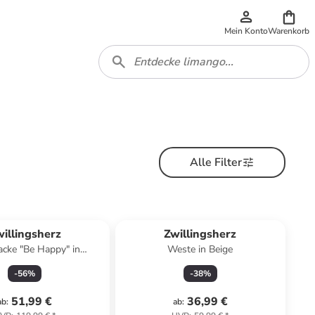
Mein Konto
Warenkorb
Alle Filter
illingsherz
Zwillingsherz
acke "Be Happy" in
Weste in Beige
Dunkelblau
-
56
%
-
38
%
51,99 €
36,99 €
ab
:
ab
: