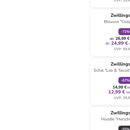
UVP
:
29,9
family
r
Zwilling
Blouson "Cozy
-
72
%
26,99 €
ab
:
24,99 €
ab
:
UVP
:
89,9
family
r
Zwilling
Schal "Leo & Tassel"
(L)224 x (
-
67
%
14,99 €
r
12,99 €
mi
UVP
:
39,9
Zwilling
Hoodie "Herzch
-
55
%