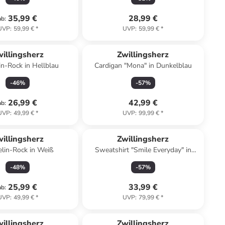
35,99 €
28,99 €
ab
:
UVP
:
59,99 €
*
UVP
:
59,99 €
*
illingsherz
Zwillingsherz
n-Rock in Hellblau
Cardigan "Mona" in Dunkelblau
-
46
%
-
57
%
26,99 €
42,99 €
ab
:
UVP
:
49,99 €
*
UVP
:
99,99 €
*
illingsherz
Zwillingsherz
lin-Rock in Weiß
Sweatshirt "Smile Everyday" in
Rosa
-
48
%
-
57
%
25,99 €
33,99 €
ab
:
UVP
:
49,99 €
*
UVP
:
79,99 €
*
illingsherz
Zwillingsherz