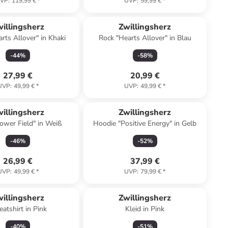
VP
:
119,99 €
*
UVP
:
59,99 €
*
Reserviert
illingsherz
Zwillingsherz
rts Allover" in Khaki
Rock "Hearts Allover" in Blau
-
44
%
-
58
%
27,99 €
20,99 €
UVP
:
49,99 €
*
UVP
:
49,99 €
*
illingsherz
Zwillingsherz
ower Field" in Weiß
Hoodie "Positive Energy" in Gelb
-
46
%
-
52
%
26,99 €
37,99 €
UVP
:
49,99 €
*
UVP
:
79,99 €
*
illingsherz
Zwillingsherz
atshirt in Pink
Kleid in Pink
-
40
%
-
51
%