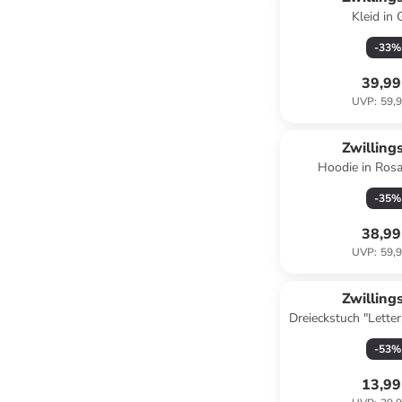
Kleid in 
-
33
%
39,99
UVP
:
59,9
Zwilling
Hoodie in 
-
35
%
38,99
UVP
:
59,9
Zwilling
Dreieckstuch "Letter
- (L)138 x 
-
53
%
13,99