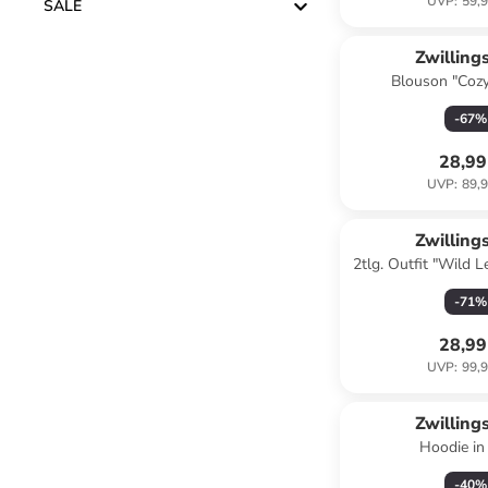
UVP
:
59,9
SALE
Zwilling
Blouson "Cozy
-
67
%
28,99
UVP
:
89,9
Zwilling
2tlg. Outfit "Wild L
-
71
%
28,99
UVP
:
99,9
Zwilling
Hood
-
40
%