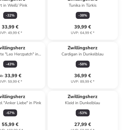
rt in Weiß/ Pink
Tunika in Türkis
-
32
%
-
38
%
33,99 €
39,99 €
UVP
:
49,99 €
*
UVP
:
64,99 €
*
illingsherz
Zwillingsherz
e "Leo Herzpatch" in
Cardigan in Dunkelblau
Beige
-
43
%
-
58
%
33,99 €
36,99 €
ab
:
UVP
:
59,99 €
*
UVP
:
89,99 €
*
illingsherz
Zwillingsherz
 "Anker Liebe" in Pink
Kleid in Dunkelblau
-
67
%
-
53
%
55,99 €
27,99 €