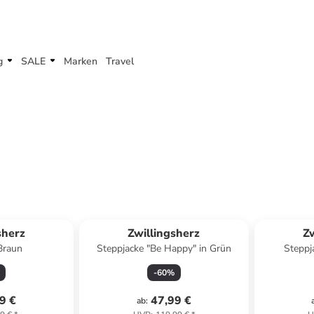
g
SALE
Marken
Travel
sherz
Zwillingsherz
Zw
 in Braun
Steppjacke "Be Happy" in Grün
Steppj
-
60
%
9 €
47,99 €
ab
: