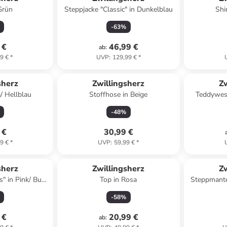
Grün
Steppjacke "Classic" in Dunkelblau
Shi
-
63
%
 €
46,99 €
ab
:
9 €
*
UVP
:
129,99 €
*
sherz
Zwillingsherz
Zw
Rosa/ Hellblau
Stoffhose in Beige
Teddywest
-
48
%
 €
30,99 €
9 €
*
UVP
:
59,99 €
*
sherz
Zwillingsherz
Zw
s" in Pink/ Bunt
Top in Rosa
Steppmantel
(B)68 cm
-
58
%
 €
20,99 €
ab
: