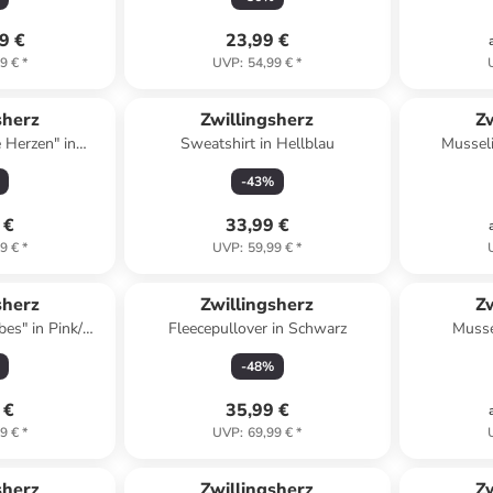
9 €
23,99 €
9 €
*
UVP
:
54,99 €
*
sherz
Zwillingsherz
Zw
 Herzen" in
Sweatshirt in Hellblau
Musseli
lau
-
43
%
 €
33,99 €
9 €
*
UVP
:
59,99 €
*
sherz
Zwillingsherz
Zw
bes" in Pink/
Fleecepullover in Schwarz
Musse
e
-
48
%
 €
35,99 €
9 €
*
UVP
:
69,99 €
*
sherz
Zwillingsherz
Zw