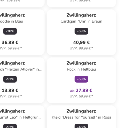
VP
:
169,99 €
*
UVP
:
59,99 €
*
illingsherz
Zwillingsherz
oodie in Blau
Cardigan "Uni" in Braun
-
38
%
-
59
%
36,99 €
40,99 €
UVP
:
59,99 €
*
UVP
:
99,99 €
*
family
exklusiv
illingsherz
Zwillingsherz
ch "Herzen Allover" in
Rock in Hellblau
lbraun - (L)138 x (B)68
-
53
%
-
53
%
cm
13,99 €
27,99 €
ab
:
UVP
:
29,99 €
*
UVP
:
59,99 €
*
illingsherz
Zwillingsherz
urful Leo" in Hellgrün/
Kleid "Dress for Yourself" in Rosa
Grün/ Pink
-
52
%
-
45
%