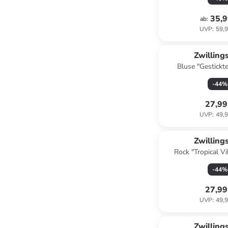
35,9
ab
:
UVP
:
59,9
Zwilling
Bluse "Gestickte
Dunkelb
-
44
%
27,99
UVP
:
49,9
Zwilling
Rock "Tropical Vi
Orang
-
44
%
27,99
UVP
:
49,9
Zwilling