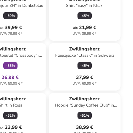
jour ZH" in Dunkelblau
Shirt "Easy" in Khaki
-
50
%
-
45
%
39,99 €
21,99 €
ab
:
ab
:
UVP
:
79,99 €
*
UVP
:
39,99 €
*
family
exklusiv
illingsherz
Zwillingsherz
tbeutel "Crossbody" in
Fleecejacke "Classic" in Schwarz
 - (B)23 x (H)14 cm
-
55
%
-
45
%
26,99 €
37,99 €
UVP
:
59,99 €
*
UVP
:
69,99 €
*
illingsherz
Zwillingsherz
Shirt in Rosa
Hoodie "Sunday Coffee Club" in
Rosa
-
52
%
-
51
%
23,99 €
38,99 €
ab
: