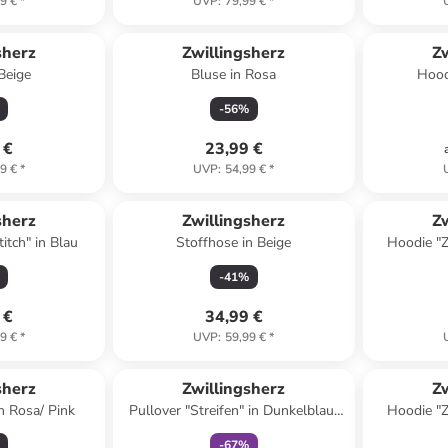
9 €
*
UVP
:
79,99 €
*
sherz
Zwillingsherz
Zw
Beige
Bluse in Rosa
-
56
%
 €
23,99 €
9 €
*
UVP
:
54,99 €
*
sherz
Zwillingsherz
Zw
itch" in Blau
Stoffhose in Beige
Hoodie "Z
-
41
%
 €
34,99 €
9 €
*
UVP
:
59,99 €
*
family
rabatt
sherz
Zwillingsherz
Zw
n Rosa/ Pink
Pullover "Streifen" in Dunkelblau/
Hoodie "Z
Creme
-
67
%