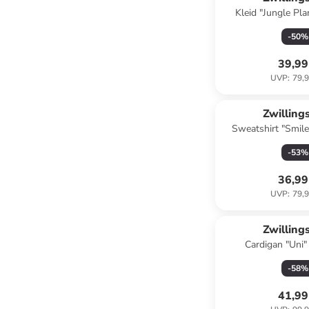
Kleid "Jungle Pla
-
50
%
39,99
UVP
:
79,9
Zwilling
Sweatshirt "Smile
Hellbl
-
53
%
36,99
UVP
:
79,9
Zwilling
Cardigan "Uni"
-
58
%
41,99