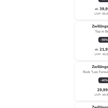
39,9
ab
:
UVP
:
89,9
Zwilling
Top in B
-
56
%
21,9
ab
:
UVP
:
49,9
Zwilling
Rock "Leo Forev
-
40
%
29,99
UVP
:
49,9
Zwilling