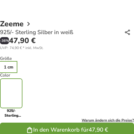
Zeeme
925/- Sterling Silber in weiß
47,90 €
-
36
%
UVP
:
74,90 €
*
inkl. MwSt.
Größe
1 cm
Color
925/-
Sterling
Silber in
Warum ändern sich die Preise?
weiß
In den Warenkorb für
47,90 €