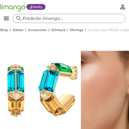
family
Shop
Damen
Accessoires
Schmuck
Ohrringe
Creolen aus Metall-Legie