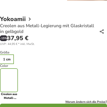
Yokoamii
Creolen aus Metall-Legierung mit Glaskristall
in gelbgold
37,95 €
-
15
%
UVP
:
44,95 €
*
inkl. MwSt.
Größe
1 cm
Color
Creolen aus
Metall-
Legierung
Warum ändern sich die Preise?
mit