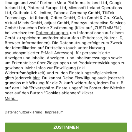
Kundenservice
Shop
Aktionen
Travel
limango.nl
limango.pl