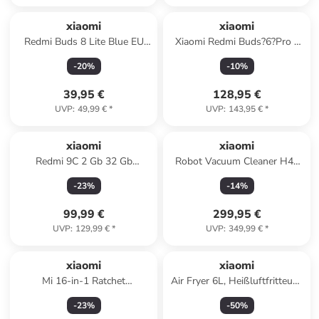
xiaomi
xiaomi
Redmi Buds 8 Lite Blue EU
Xiaomi Redmi Buds?6?Pro –
BHR08OJGL
True Wireless In-Ear-
-
20
%
-
10
%
Kopfhörer – Weiss in Weiss
39,95 €
128,95 €
UVP
:
49,99 €
*
UVP
:
143,95 €
*
xiaomi
xiaomi
Redmi 9C 2 Gb 32 Gb
Robot Vacuum Cleaner H40
Midnight
White EU
-
23
%
-
14
%
99,99 €
299,95 €
UVP
:
129,99 €
*
UVP
:
349,99 €
*
xiaomi
xiaomi
Mi 16-in-1 Ratchet
Air Fryer 6L, Heißluftfritteuse
Screwdriver
XXL, 1500W in Schwarz
-
23
%
-
50
%
Ratschenschraubendreher-Set