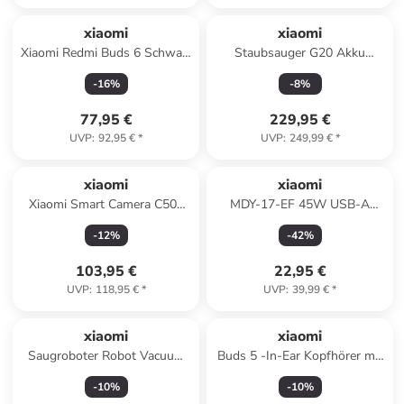
xiaomi
xiaomi
Xiaomi Redmi Buds 6 Schwarz
Staubsauger G20 Akku
EU BHR9251GL in Schwarz
Handstaubsauger
-
16
%
-
8
%
77,95 €
229,95 €
UVP
:
92,95 €
*
UVP
:
249,99 €
*
xiaomi
xiaomi
Xiaomi Smart Camera C500
MDY-17-EF 45W USB-A
Pro 5MP | HDR |
Schnellladegerät
-
12
%
-
42
%
Haustiererkennung in Weiß
103,95 €
22,95 €
UVP
:
118,95 €
*
UVP
:
39,99 €
*
xiaomi
xiaomi
Saugroboter Robot Vacuum
Buds 5 -In-Ear Kopfhörer mit
X20+ in weiß
40dB Hybrid Active-Noise
-
10
%
-
10
%
Cancelling in Weiß