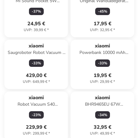
Mi Sound Pocket 5W
Original Wandladegerät
Bluetooth Lautsprecher
Xiaomi MDY-11-EP (nur Kopf)
-
37
%
-
45
%
Schnellladegerät in weiß
24,95 €
17,95 €
UVP
:
39,99 €
*
UVP
:
32,95 €
*
xiaomi
xiaomi
Saugroboter Robot Vacuum 5
Powerbank 10000 mAh
in weiß
22,5W Lite
-
33
%
-
33
%
429,00 €
19,95 €
UVP
:
649,99 €
*
UVP
:
29,99 €
*
xiaomi
xiaomi
Robot Vacuum S40
BHR9465EU 67W
Saugroboter EU
HyperCharge USB-A
-
23
%
-
34
%
Ladegerät
229,99 €
32,95 €
UVP
:
299,99 €
*
UVP
:
49,99 €
*