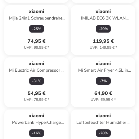
xiaomi
xiaomi
Mijia 24in1 Schraubendreher
IMILAB EC6 3K WLAN
Set Präzision
Kamera Outdoor
-
25
%
-
20
%
74,95 €
119,95 €
UVP
:
99,99 €
*
UVP
:
149,99 €
*
xiaomi
xiaomi
Mi Electric Air Compressor 2
Mi Smart Air Fryer 4.5L in
Portable EU
Weiß
-
31
%
-
7
%
54,95 €
64,90 €
UVP
:
79,99 €
*
UVP
:
69,99 €
*
xiaomi
xiaomi
Powerbank HyperCharge
Luftbefeuchter Humidifier 2
25000 mAh 212W
Lite in weiß
-
16
%
-
28
%