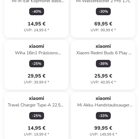
Mi In-Ear Kopfhörer Basic
Mi Wasserkocher 2 Pro 1,7L
3.5mm
-
40
%
-
30
%
14,95 €
69,95 €
UVP
:
24,99 €
*
UVP
:
99,99 €
*
xiaomi
xiaomi
Wiha 16in1 Präzisions
Xiaomi Redmi Buds 6 Play -
Schraubendreher Set
In-Ear Kopfhörer, 36h
-
25
%
-
36
%
Akkulaufzeit in Rosa
29,95 €
25,95 €
UVP
:
39,99 €
*
UVP
:
40,95 €
*
xiaomi
xiaomi
Travel Charger Type-A 22.5W
Mi Akku-Handstaubsauger
EU
P30
-
25
%
-
33
%
14,95 €
99,95 €
UVP
:
19,99 €
*
UVP
:
149,99 €
*