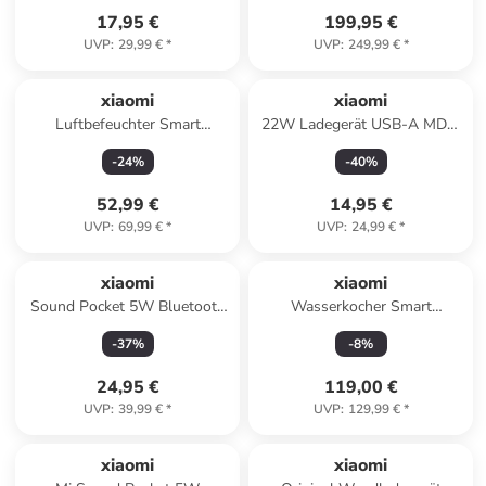
17,95 €
199,95 €
UVP
:
29,99 €
*
UVP
:
249,99 €
*
xiaomi
xiaomi
Luftbefeuchter Smart
22W Ladegerät USB-A MDY-
Humidifier 2 EU in weiß
11-EP
-
24
%
-
40
%
52,99 €
14,95 €
UVP
:
69,99 €
*
UVP
:
24,99 €
*
xiaomi
xiaomi
Sound Pocket 5W Bluetooth
Wasserkocher Smart
Lautsprecher
Wasserkocher Hot & Cold in
-
37
%
-
8
%
weiß
24,95 €
119,00 €
UVP
:
39,99 €
*
UVP
:
129,99 €
*
xiaomi
xiaomi