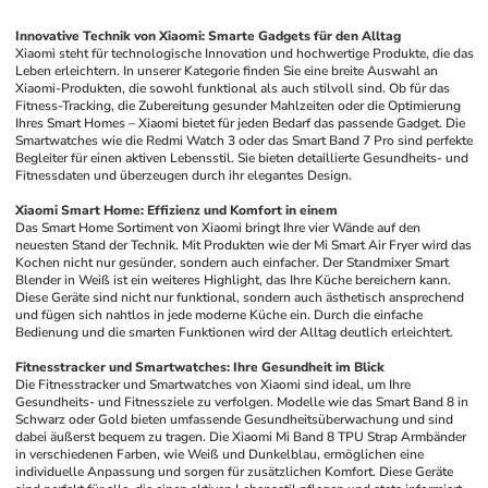
Innovative Technik von Xiaomi: Smarte Gadgets für den Alltag
Xiaomi steht für technologische Innovation und hochwertige Produkte, die das 
Leben erleichtern. In unserer Kategorie finden Sie eine breite Auswahl an 
Xiaomi-Produkten, die sowohl funktional als auch stilvoll sind. Ob für das 
Fitness-Tracking, die Zubereitung gesunder Mahlzeiten oder die Optimierung 
Ihres Smart Homes – Xiaomi bietet für jeden Bedarf das passende Gadget. Die 
Smartwatches wie die Redmi Watch 3 oder das Smart Band 7 Pro sind perfekte 
Begleiter für einen aktiven Lebensstil. Sie bieten detaillierte Gesundheits- und 
Fitnessdaten und überzeugen durch ihr elegantes Design.
Xiaomi Smart Home: Effizienz und Komfort in einem
Das Smart Home Sortiment von Xiaomi bringt Ihre vier Wände auf den 
neuesten Stand der Technik. Mit Produkten wie der Mi Smart Air Fryer wird das 
Kochen nicht nur gesünder, sondern auch einfacher. Der Standmixer Smart 
Blender in Weiß ist ein weiteres Highlight, das Ihre Küche bereichern kann. 
Diese Geräte sind nicht nur funktional, sondern auch ästhetisch ansprechend 
und fügen sich nahtlos in jede moderne Küche ein. Durch die einfache 
Bedienung und die smarten Funktionen wird der Alltag deutlich erleichtert.
Fitnesstracker und Smartwatches: Ihre Gesundheit im Blick
Die Fitnesstracker und Smartwatches von Xiaomi sind ideal, um Ihre 
Gesundheits- und Fitnessziele zu verfolgen. Modelle wie das Smart Band 8 in 
Schwarz oder Gold bieten umfassende Gesundheitsüberwachung und sind 
dabei äußerst bequem zu tragen. Die Xiaomi Mi Band 8 TPU Strap Armbänder 
in verschiedenen Farben, wie Weiß und Dunkelblau, ermöglichen eine 
individuelle Anpassung und sorgen für zusätzlichen Komfort. Diese Geräte 