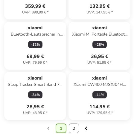
359,99 €
132,95 €
UVP
:
399,99 €
*
UVP
:
147,95 €
*
xiaomi
xiaomi
Bluetooth-Lautsprecher in
Xiaomi Mi Portable Bluetooth
Weiß
Lautsprecher 5W Bluetooth
-
12
%
-
28
%
5.0 in Schwarz
69,99 €
36,95 €
UVP
:
79,99 €
*
UVP
:
51,95 €
*
xiaomi
xiaomi
Sleep Tracker Smart Band 7 -
Xiaomi CW400 MJSXJ04HL
Schlaf-, Herz &
WLAN IP
-
34
%
-
11
%
Pulsüberwachung in Grün
Überwachungskamera 2560 x
1440 Pixel in Weiß
28,95 €
114,95 €
UVP
:
43,95 €
*
UVP
:
129,95 €
*
1
2