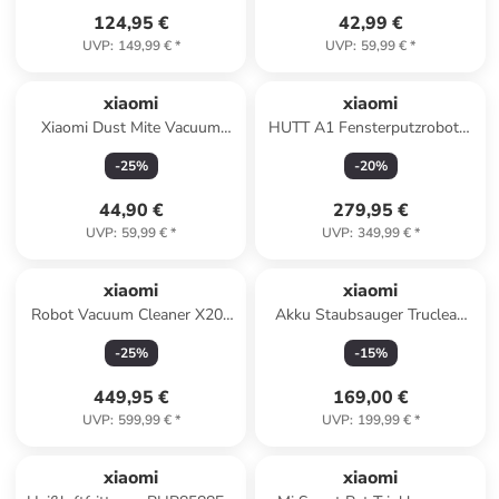
124,95 €
42,99 €
UVP
:
149,99 €
*
UVP
:
59,99 €
*
xiaomi
xiaomi
Xiaomi Dust Mite Vacuum
HUTT A1 Fensterputzroboter
Cleaner 2 – 12000 Pa
EU
-
25
%
-
20
%
Saugleistung in Weiß
44,90 €
279,95 €
UVP
:
59,99 €
*
UVP
:
349,99 €
*
xiaomi
xiaomi
Robot Vacuum Cleaner X20+
Akku Staubsauger Truclean
White EU
W20 in weiß
-
25
%
-
15
%
449,95 €
169,00 €
UVP
:
599,99 €
*
UVP
:
199,99 €
*
xiaomi
xiaomi