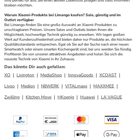
sind perfekt für alle, die einen aktiven Lebensstil pflegen und stets informiert 
bleiben möchten.
Warum Xiaomi-Produkte bei Limango kaufen? Sale, günstig und im 
Outlet verfügbar
Bei Limango finden Sie eine große Auswahl an Xiaomi-Produkten zu 
unschlagbaren Preisen. Unsere Sales und Outlets bieten Ihnen die 
Möglichkeit, hochwertige Technik günstig zu erwerben. Wir legen großen 
Wert auf Kundenzufriedenheit und bieten daher nur Produkte an, die höchsten 
Qualitätsstandards entsprechen. Egal ob Sie auf der Suche nach einer neuen 
Smartwatch oder einem smarten Küchengerät sind, bei uns werden Sie fündig. 
Profitieren Sie von unseren attraktiven Angeboten und holen Sie sich die 
neueste Technik von Xiaomi in Ihr Zuhause.
Das könnte Dir auch gefallen
:
XO
Livington
MediaShop
InnovaGoods
XCOAST
Livoo
Medion
N8WERK
VITALmaxx
MAXXMEE
Zwilling
Kitchen Move
HKoenig
Huawei
LA VAGUE