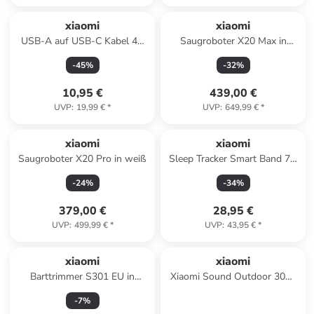
xiaomi
xiaomi
USB-A auf USB-C Kabel 4A
Saugroboter X20 Max in
1m
schwarz
-
45
%
-
32
%
10,95 €
439,00 €
UVP
:
19,99 €
*
UVP
:
649,99 €
*
xiaomi
xiaomi
Saugroboter X20 Pro in weiß
Sleep Tracker Smart Band 7 -
Schlaf-, Herz &
-
24
%
-
34
%
Pulsüberwachung in Orange
379,00 €
28,95 €
UVP
:
499,99 €
*
UVP
:
43,95 €
*
xiaomi
xiaomi
Barttrimmer S301 EU in
Xiaomi Sound Outdoor 30W
schwarz
Tragbarer Bluetooth
-
7
%
Lautsprecher Rot in Rot