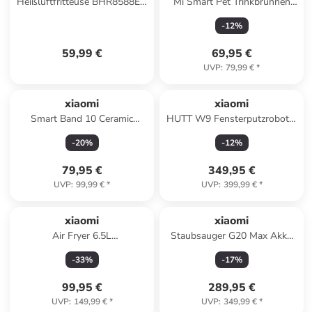
Heißluftfritteuse BHR8588EU
Mi Smart Pet Trinkbrunnen
in weiß
2,3L EU
-
12
%
59,99 €
69,95 €
UVP
:
79,99 €
*
xiaomi
xiaomi
Smart Band 10 Ceramic
HUTT W9 Fensterputzroboter
Edition EU
EU
-
20
%
-
12
%
79,95 €
349,95 €
UVP
:
99,99 €
*
UVP
:
399,99 €
*
xiaomi
xiaomi
Air Fryer 6.5L
Staubsauger G20 Max Akku
Heißluftfritteuse
Handstaubsauger
-
33
%
-
17
%
99,95 €
289,95 €
UVP
:
149,99 €
*
UVP
:
349,99 €
*