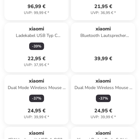
96,99 €
21,95 €
UVP
:
99,99 €
*
UVP
:
36,95 €
*
xiaomi
xiaomi
Ladekabel USB Typ C
Bluetooth Lautsprecher
Datenkabel in Weiß 1m USB-
QBH4274GL in schwarz
-
39
%
A zu USB-C 5A in Weiß
22,95 €
39,99 €
UVP
:
37,95 €
*
xiaomi
xiaomi
Dual Mode Wireless Mouse 2
Dual Mode Wireless Mouse 2
Bluetooth
Bluetooth 2.4G
-
37
%
-
37
%
24,95 €
24,95 €
UVP
:
39,99 €
*
UVP
:
39,99 €
*
xiaomi
xiaomi