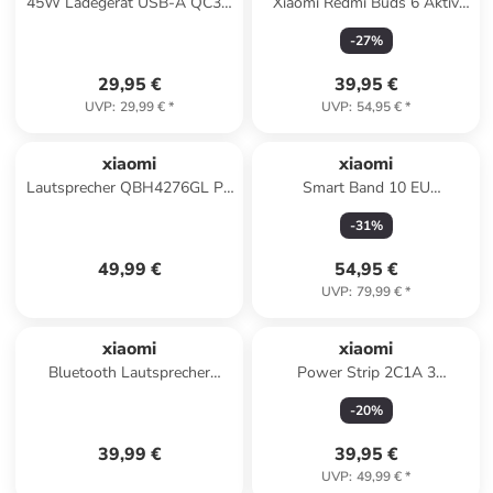
45W Ladegerät USB-A QC3.0
Xiaomi Redmi Buds 6 Aktiv
MDY-17-EF
Schwarz EU BHR8396GL in
-
27
%
Schwarz
29,95 €
39,95 €
UVP
:
29,99 €
*
UVP
:
54,95 €
*
xiaomi
xiaomi
Lautsprecher QBH4276GL PC
Smart Band 10 EU
in schwarz
BHR07PSGL
-
31
%
49,99 €
54,95 €
UVP
:
79,99 €
*
xiaomi
xiaomi
Bluetooth Lautsprecher
Power Strip 2C1A 3
Sound Outdoor 30W in blau
Steckdosen USB-C EU
-
20
%
39,99 €
39,95 €
UVP
:
49,99 €
*