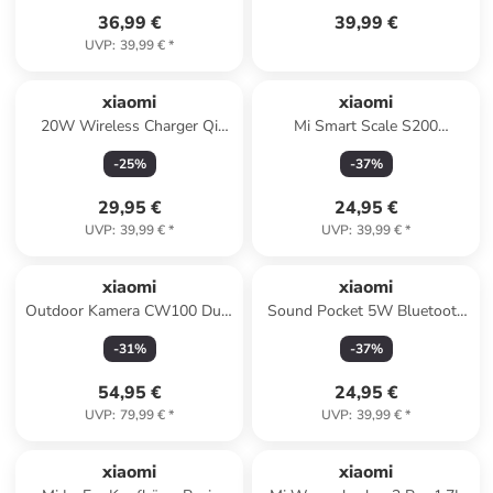
36,99 €
39,99 €
UVP
:
39,99 €
*
xiaomi
xiaomi
20W Wireless Charger Qi
Mi Smart Scale S200
Ladestation
Dunkelgrau EU
-
25
%
-
37
%
29,95 €
24,95 €
UVP
:
39,99 €
*
UVP
:
39,99 €
*
xiaomi
xiaomi
Outdoor Kamera CW100 Dual
Sound Pocket 5W Bluetooth
White EU
Lautsprecher
-
31
%
-
37
%
54,95 €
24,95 €
UVP
:
79,99 €
*
UVP
:
39,99 €
*
xiaomi
xiaomi