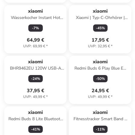
xiaomi
xiaomi
Wasserkocher Instant Hot
Xiaomi | Typ-C-Ohrhörer |
Water Dispenser
Eingebautes Mikrofon | USB
-
7
%
-
45
%
(BHR9018EU) in weiß
Typ-C | Schwarz in Schwarz
64,99 €
17,95 €
UVP
:
69,99 €
*
UVP
:
32,95 €
*
xiaomi
xiaomi
BHR9462EU 120W USB-A
Redmi Buds 6 Play Blue EU
Ladegerät + USB-C Kabel
BHR9283GL
-
24
%
-
50
%
37,95 €
24,95 €
UVP
:
49,99 €
*
UVP
:
49,99 €
*
xiaomi
xiaomi
Redmi Buds 8 Lite Bluetooth
Fitnesstracker Smart Band 9
In-Ear
Pro in silber
-
41
%
-
11
%