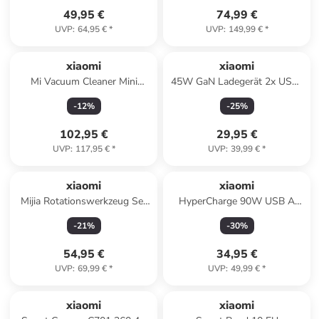
in Schwarz
49,95 €
74,99 €
UVP
:
64,95 €
*
UVP
:
149,99 €
*
xiaomi
xiaomi
Mi Vacuum Cleaner Mini
45W GaN Ladegerät 2x USB-
Akku-Staubsauger,, 40 W in
C Travel Charger
-
12
%
-
25
%
Weiß
102,95 €
29,95 €
UVP
:
117,95 €
*
UVP
:
39,99 €
*
xiaomi
xiaomi
Mijia Rotationswerkzeug Set
HyperCharge 90W USB A
Akku 60 Zubehör
Ladegerät mit USB C Kabel
-
21
%
-
30
%
Weiß
54,95 €
34,95 €
UVP
:
69,99 €
*
UVP
:
49,99 €
*
xiaomi
xiaomi