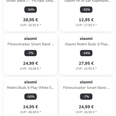
Smart Band 7 - FitTrack Smart
Xiaomi Mi In-Ear Kopfhörer
Band - Schlaf-, Herz &
Basic mit Mikrofon – Schwarz
-
34
%
-
53
%
Pulsüberwachung in Grün
in Schwarz
28,95 €
12,95 €
UVP
:
43,95 €
*
UVP
:
27,95 €
*
xiaomi
xiaomi
Fitnesstracker Smart Band 9
Xiaomi Redmi Buds 6 Play
Active in weiß
Blau EU BHR9283GL in Blau
-
7
%
-
34
%
24,99 €
27,95 €
UVP
:
26,99 €
*
UVP
:
42,95 €
*
xiaomi
xiaomi
Redmi Buds 6 Play White EU
Fitnesstracker Smart Band 9
BHR8773GL
Active in schwarz
-
50
%
-
7
%
24,95 €
24,99 €
UVP
:
49,99 €
*
UVP
:
26,99 €
*