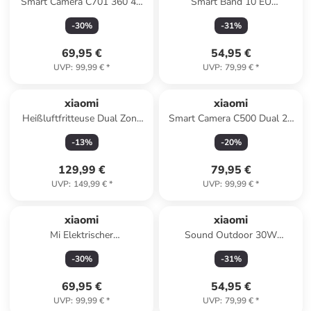
Smart Camera C701 360 4K
Smart Band 10 EU
White EU
BHR07PYGL
-
30
%
-
31
%
69,95 €
54,95 €
UVP
:
99,99 €
*
UVP
:
79,99 €
*
xiaomi
xiaomi
Heißluftfritteuse Dual Zone
Smart Camera C500 Dual 2K
Air Fryer (BHR07SGEU) in
WLAN Innenkamera
-
13
%
-
20
%
schwarz
129,99 €
79,95 €
UVP
:
149,99 €
*
UVP
:
99,99 €
*
xiaomi
xiaomi
Mi Elektrischer
Sound Outdoor 30W
Luftkompressor 2 Pro EU
Bluetooth Lautsprecher
-
30
%
-
31
%
69,95 €
54,95 €
UVP
:
99,99 €
*
UVP
:
79,99 €
*