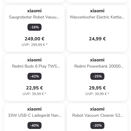
xiaomi
xiaomi
Saugroboter Robot Vacuum
Wasserkocher Electric Kettle 2
S40 Pro EU in weiß
Lite in weiß
-
16
%
249,00 €
24,99 €
UVP
:
299,99 €
*
xiaomi
xiaomi
Redmi Buds 6 Play TWS
Redmi Powerbank 20000
Kopfhörer
mAh 18W EU
-
42
%
-
25
%
22,95 €
29,95 €
UVP
:
39,99 €
*
UVP
:
39,99 €
*
xiaomi
xiaomi
33W USB-C Ladegerät Nano
Robot Vacuum Cleaner S20
Power Adapter
White EU
-
40
%
-
20
%