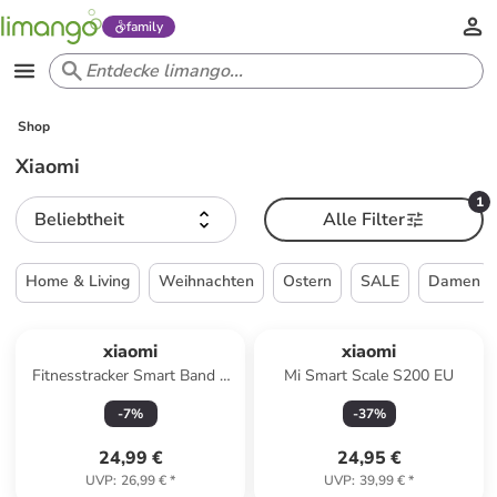
family
Shop
Xiaomi
1
Beliebtheit
Alle Filter
Home & Living
Weihnachten
Ostern
SALE
Damen
xiaomi
xiaomi
Fitnesstracker Smart Band 9
Mi Smart Scale S200 EU
Active in pink
-
7
%
-
37
%
24,99 €
24,95 €
UVP
:
26,99 €
*
UVP
:
39,99 €
*