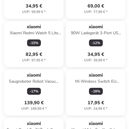
34,95 €
69,00 €
UVP
:
59,99 €
*
UVP
:
77,99 €
*
xiaomi
xiaomi
Xiaomi Redmi Watch 5 Lite
90W Ladegerät 3-Port USB
Black | Smartwatch | 5 cm
A+C+C
-
15
%
-
12
%
(1,98 Zoll) in Schwarz
82,95 €
34,95 €
UVP
:
97,95 €
*
UVP
:
39,99 €
*
xiaomi
xiaomi
Saugroboter Robot Vacuum
Mi Wireless Switch EU
S20 in schwarz
YTC4040GL
-
17
%
-
28
%
139,90 €
17,95 €
UVP
:
169,99 €
*
UVP
:
24,99 €
*
xiaomi
xiaomi