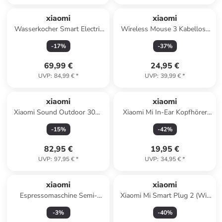
xiaomi
xiaomi
Wasserkocher Smart Electric
Wireless Mouse 3 Kabellose
Hot Water Dispenser
Maus
-
17
%
-
37
%
(BHR8993EU) in weiß
69,99 €
24,95 €
UVP
:
84,99 €
*
UVP
:
39,99 €
*
xiaomi
xiaomi
Xiaomi Sound Outdoor 30W
Xiaomi Mi In-Ear Kopfhörer
Tragbarer Bluetooth
Basic Mattsilber in Silber
-
15
%
-
42
%
Lautsprecher Blau in Blau
82,95 €
19,95 €
UVP
:
97,95 €
*
UVP
:
34,95 €
*
xiaomi
xiaomi
Espressomaschine Semi-
Xiaomi Mi Smart Plug 2 (Wi-
automatic Espresso Machine
Fi) Weiß in Weiß
-
3
%
-
40
%
in silber