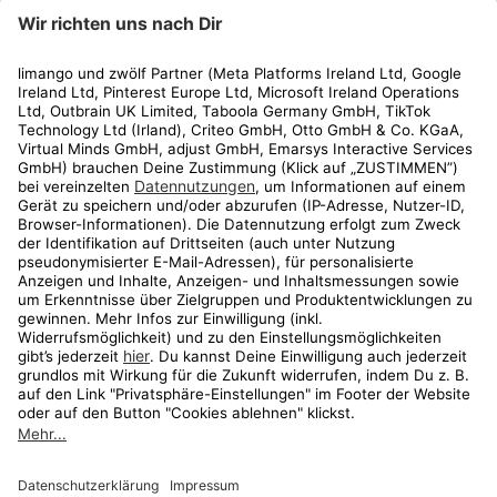
limango
Rechtliches
Kundenservice
Shop
Aktionen
Travel