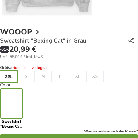
WOOOP
Sweatshirt "Boxing Cat" in Grau
20,99 €
-
61
%
UVP
:
55,00 €
*
inkl. MwSt.
Größe
Nur noch 1 verfügbar
XXL
S
M
L
XL
XS
Color
Sweatshirt
"Boxing Cat"
in Grau
Warum ändern sich die Preise?