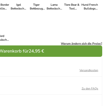
 Border
Igel
Tiger
Lama
Tiere Bear &
Hund French
llie
Bettwäsche-
Bettbezug
Bettwäsche
Tool
Bulldogs
äschebezug
Set
140×200cm,
140×200cm,
Bettwäsche
Bettwäsche
200cm,
140×200cm,
70×90 cm
70×90 cm
160×200cm,
140×200cm,
90 cm
70×90 cm
70×80 cm
70×90 cm
ferd
wäsche
200cm,
Warum ändern sich die Preise?
90 cm
 Warenkorb für
24,95 €
Versandkosten
Zu den FAQs