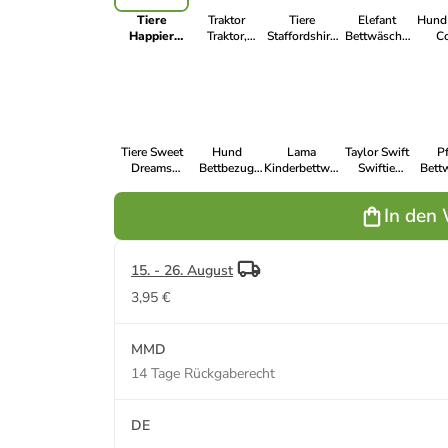
Tiere
Traktor
Tiere
Elefant
Hund
Happier
Traktor,
Staffordshire
Bettwäsche
Co
Together
Kinder
Hund
140×200cm,
Bettw
Katzen und
Bettwäsche-
Bettwäsche-
70×90 cm
140×
Hunde
Set
Set
70×
Bettwäsche-
100×135cm,
140×200cm,
Set
40×60 cm
70×90 cm
Tiere Sweet
Hund
Lama
Taylor Swift
P
Dreams
Bettbezug
Kinderbettwäschebezug
Swiftie
Bett
Hunde
140×200cm,
100×135cm,
Bettwäsche
140×
Bettwäsche
70×90 cm
40×60cm
140×200cm,
70×
In den
Set
70×90 cm
140×200cm,
70×90 cm
15. - 26. August
3,95 €
MMD
14 Tage Rückgaberecht
DE