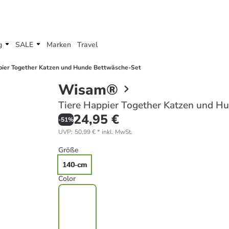
g
SALE
Marken
Travel
pier Together Katzen und Hunde Bettwäsche-Set
Wisam®
Tiere Happier Together Katzen und H
24,95 €
-
51
%
UVP
:
50,99 €
*
inkl. MwSt.
Größe
140-cm
Color