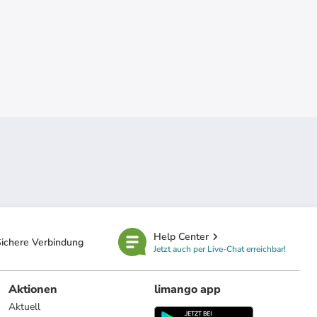
Help Center
ichere Verbindung
Jetzt auch per Live-Chat erreichbar!
Aktionen
limango app
Aktuell