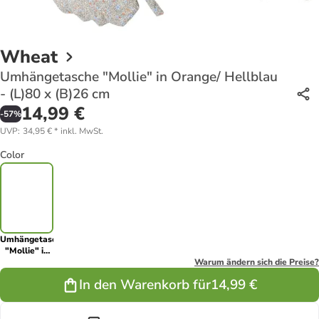
Wheat
Umhängetasche "Mollie" in Orange/ Hellblau
- (L)80 x (B)26 cm
14,99 €
-
57
%
UVP
:
34,95 €
*
inkl. MwSt.
Color
Umhängetasche
"Mollie" in
Orange/
Warum ändern sich die Preise?
Hellblau -
In den Warenkorb für
14,99 €
(L)80 x
(B)26 cm