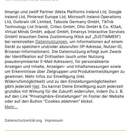
Rechtliches
Kundenservice
Shop
Aktionen
Travel
limango.nl
limango.pl