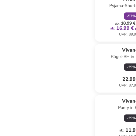
Pyjama-Short
-
57
%
18,99 €
ab
:
16,99 €
ab
:
UVP
:
39,9
Vivan
Bügel-BH in 
-
39
%
22,99
UVP
:
37,9
Vivan
Panty in
-
29
%
11,9
ab
: