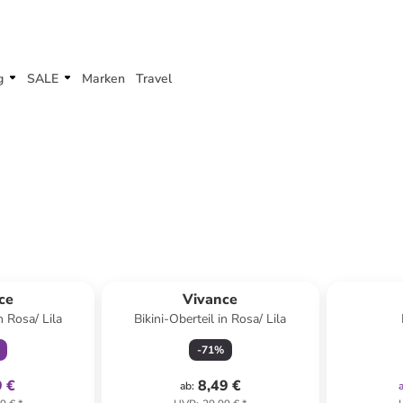
g
SALE
Marken
Travel
klusiv
ce
Vivance
n Rosa/ Lila
Bikini-Oberteil in Rosa/ Lila
-
71
%
9 €
8,49 €
ab
: