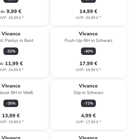
9,99 €
14,99 €
ab
:
UVP
:
26,99 €
*
UVP
:
34,99 €
*
Vivance
Vivance
et: Pantys in Bunt
Push-Up-BH in Schwarz
-
52
%
-
40
%
11,99 €
17,99 €
ab
:
UVP
:
24,99 €
*
UVP
:
29,99 €
*
Vivance
Vivance
loser BH in Weiß
Slip in Schwarz
-
30
%
-
72
%
13,99 €
4,99 €
UVP
:
19,99 €
*
UVP
:
17,99 €
*
Vivance
Vivance