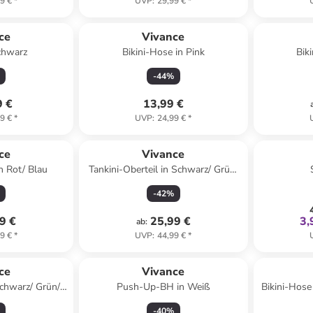
9 €
*
UVP
:
29,99 €
*
ce
Vivance
Schwarz
Bikini-Hose in Pink
Bik
-
44
%
9 €
13,99 €
9 €
*
UVP
:
24,99 €
*
ce
Vivance
in Rot/ Blau
Tankini-Oberteil in Schwarz/ Grün/
Pink
-
42
%
9 €
25,99 €
3,
ab
:
9 €
*
UVP
:
44,99 €
*
ce
Vivance
Schwarz/ Grün/
Push-Up-BH in Weiß
Bikini-Hose
-
40
%