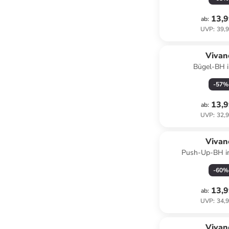
13,9
ab
:
UVP
:
39,9
Vivan
Bügel-BH i
-
57
%
13,9
ab
:
UVP
:
32,9
Vivan
Push-Up-BH i
-
60
%
13,9
ab
:
UVP
:
34,9
family
r
Vivan