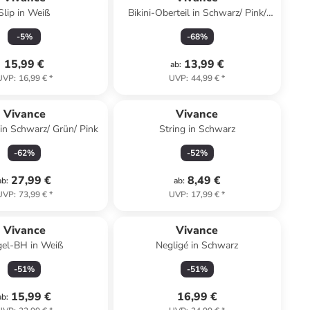
Slip in Weiß
Bikini-Oberteil in Schwarz/ Pink/
Grün
-
5
%
-
68
%
15,99 €
13,99 €
ab
:
UVP
:
16,99 €
*
UVP
:
44,99 €
*
Vivance
Vivance
in Schwarz/ Grün/ Pink
String in Schwarz
-
62
%
-
52
%
27,99 €
8,49 €
ab
:
ab
:
UVP
:
73,99 €
*
UVP
:
17,99 €
*
Vivance
Vivance
el-BH in Weiß
Negligé in Schwarz
-
51
%
-
51
%
15,99 €
16,99 €
ab
: