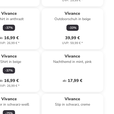
UVP
:
29,99 €
*
Vivance
Vivance
hirt in anthrazit
Outdoorschuh in beige
-
37
%
-
33
%
16,99 €
39,99 €
ab
:
UVP
:
26,99 €
*
UVP
:
59,99 €
*
Vivance
Vivance
Shirt in beige
Nachthemd in mint, pink
-
37
%
16,99 €
17,99 €
ab
:
ab
:
UVP
:
26,99 €
*
Vivance
Vivance
r in schwarz-weiß
Slip in schwarz, creme
-
25
%