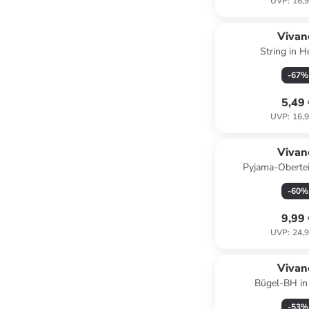
UVP
:
16,9
Vivan
String in H
-
67
%
5,49
UVP
:
16,9
Vivan
Pyjama-Obertei
-
60
%
9,99
UVP
:
24,9
Vivan
Bügel-BH in
-
53
%