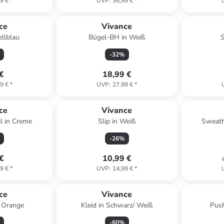
9 €
*
UVP
:
38,99 €
*
ce
Vivance
ellblau
Bügel-BH in Weiß
S
-
32
%
 €
18,99 €
9 €
*
UVP
:
27,99 €
*
ce
Vivance
l in Creme
Slip in Weiß
Sweath
-
26
%
 €
10,99 €
9 €
*
UVP
:
14,99 €
*
ce
Vivance
 Orange
Kleid in Schwarz/ Weiß
Pus
-
60
%