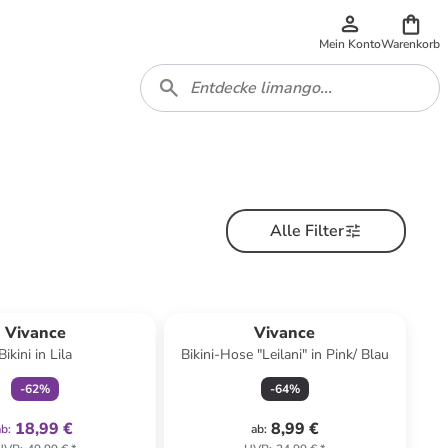
Mein Konto
Warenkorb
Alle Filter
family
exklusiv
Vivance
Vivance
Bikini in Lila
Bikini-Hose "Leilani" in Pink/ Blau
-
62
%
-
64
%
18,99 €
8,99 €
ab
:
ab
: