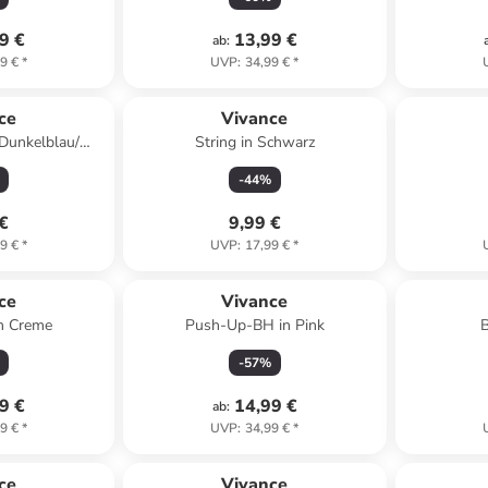
9 €
13,99 €
ab
:
9 €
*
UVP
:
34,99 €
*
ce
Vivance
Dunkelblau/
String in Schwarz
au
-
44
%
 €
9,99 €
9 €
*
UVP
:
17,99 €
*
ce
Vivance
n Creme
Push-Up-BH in Pink
B
-
57
%
9 €
14,99 €
ab
:
9 €
*
UVP
:
34,99 €
*
ce
Vivance