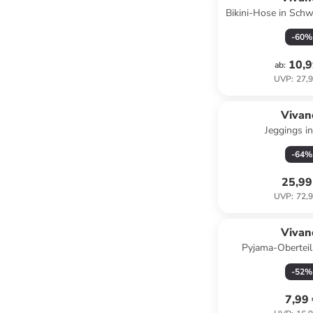
Bikini-Hose in Schw
-
60
%
10,9
ab
:
UVP
:
27,9
Vivan
Jeggings i
-
64
%
25,99
UVP
:
72,9
Vivan
Pyjama-Oberteil
-
52
%
7,99