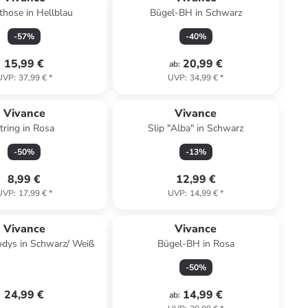
hose in Hellblau
Bügel-BH in Schwarz
-
57
%
-
40
%
15,99 €
20,99 €
ab
:
UVP
:
37,99 €
*
UVP
:
34,99 €
*
Vivance
Vivance
tring in Rosa
Slip "Alba" in Schwarz
-
50
%
-
13
%
8,99 €
12,99 €
UVP
:
17,99 €
*
UVP
:
14,99 €
*
Vivance
Vivance
odys in Schwarz/ Weiß
Bügel-BH in Rosa
-
50
%
24,99 €
14,99 €
ab
: