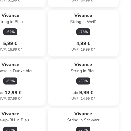
UVP
:
32,99 €
*
UVP
:
34,99 €
*
Vivance
Vivance
tring in Blau
String in Weiß
-
62
%
-
75
%
5,99 €
4,99 €
UVP
:
15,99 €
*
UVP
:
19,99 €
*
Vivance
Vivance
ose in Dunkelblau
String in Blau
-
65
%
-
33
%
12,99 €
9,99 €
ab
:
ab
:
UVP
:
37,99 €
*
UVP
:
14,99 €
*
Vivance
Vivance
h-up-BH in Blau
String in Schwarz
-
56
%
-
23
%