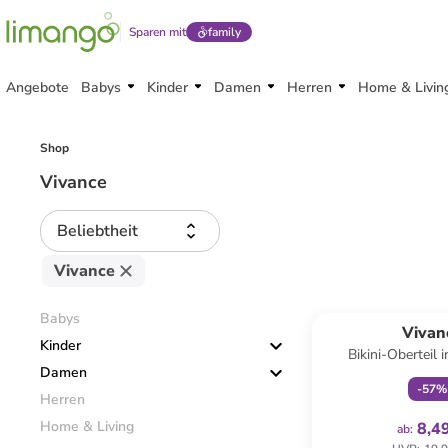
Sparen mit
family
Angebote
Babys
Kinder
Damen
Herren
Home & Livin
Shop
Vivance
Beliebtheit
Vivance
family
ex
Babys
Vivan
Kinder
Bikini-Oberteil i
Damen
-
57
%
Herren
Home & Living
8,4
ab
: