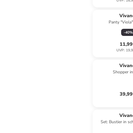
UVP
:
16,9
Vivan
Panty "Viola
-
40
%
11,99
UVP
:
19,9
Vivan
Shopper in
39,99
Vivan
Set: Bustier in s