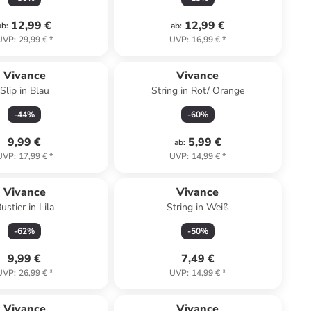
12,99 €
12,99 €
ab
:
ab
:
UVP
:
29,99 €
*
UVP
:
16,99 €
*
Vivance
Vivance
Slip in Blau
String in Rot/ Orange
-
44
%
-
60
%
9,99 €
5,99 €
ab
:
UVP
:
17,99 €
*
UVP
:
14,99 €
*
Vivance
Vivance
ustier in Lila
String in Weiß
-
62
%
-
50
%
9,99 €
7,49 €
UVP
:
26,99 €
*
UVP
:
14,99 €
*
Reserviert
Vivance
Vivance