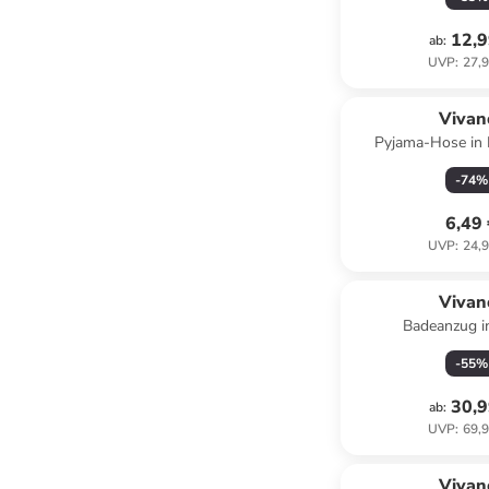
12,9
ab
:
UVP
:
27,9
Vivan
Pyjama-Hose in 
Hellbl
-
74
%
6,49
UVP
:
24,9
Vivan
Badeanzug i
-
55
%
30,9
ab
:
UVP
:
69,9
Vivan