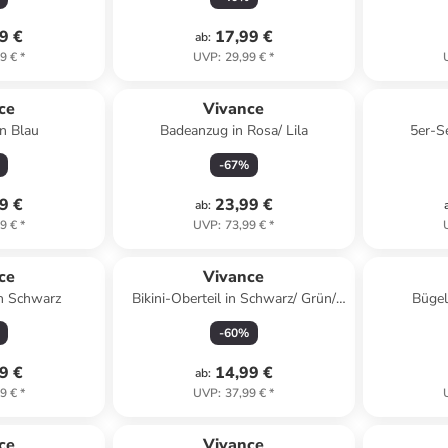
9 €
17,99 €
ab
:
9 €
*
UVP
:
29,99 €
*
ce
Vivance
n Blau
Badeanzug in Rosa/ Lila
5er-S
-
67
%
9 €
23,99 €
ab
:
9 €
*
UVP
:
73,99 €
*
ce
Vivance
n Schwarz
Bikini-Oberteil in Schwarz/ Grün/
Bügel
Pink
-
60
%
9 €
14,99 €
ab
:
9 €
*
UVP
:
37,99 €
*
abatt
ce
Vivance