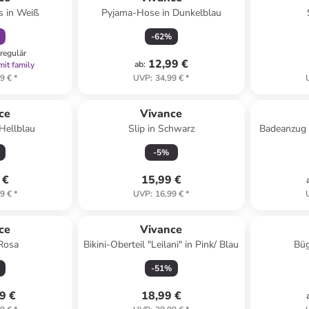
s in Weiß
Pyjama-Hose in Dunkelblau
-
62
%
regulär
12,99 €
ab
:
mit family
9 €
*
UVP
:
34,99 €
*
ce
Vivance
Hellblau
Slip in Schwarz
Badeanzug 
-
5
%
 €
15,99 €
9 €
*
UVP
:
16,99 €
*
ce
Vivance
 Rosa
Bikini-Oberteil "Leilani" in Pink/ Blau
Büg
-
51
%
9 €
18,99 €