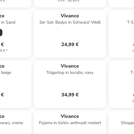
9 €
*
UVP
:
36,99 €
*
ce
Vivance
" in Sand
2er-Set: Bodys in Schwarz/ Weiß
T-S
 €
24,99 €
9 €
*
ce
Vivance
 beige
Trägertop in koralle, navy
T-
 €
34,99 €
ce
Vivance
chwarz, creme
Pyjama in türkis-anthrazit-meliert
Shoppe