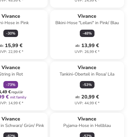
UVP
:
49,99 €
*
UVP
:
24,99 €
*
Vivance
Vivance
ini-Hose in Pink
Bikini-Hose "Leilani" in Pink/ Blau
-
30
%
-
48
%
15,99 €
13,99 €
ab
:
ab
:
UVP
:
22,99 €
*
UVP
:
26,99 €
*
family
rabatt
Vivance
Vivance
String in Rot
Tankini-Oberteil in Rosa/ Lila
-
73
%
-
53
%
4,49 €
regulär
99 €
20,99 €
ab
:
mit family
UVP
:
14,99 €
*
UVP
:
44,99 €
*
Vivance
Vivance
 in Schwarz/ Grün/ Pink
Pyjama-Hose in Hellblau
-
62
%
-
57
%