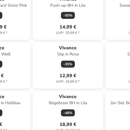
arz/ Grün/ Pink
Push-up-BH in Lila
Sweat
-
50
%
9 €
14,99 €
9 €
*
UVP
:
29,99 €
*
ce
Vivance
n Weiß
Slip in Rosa
S
-
35
%
 €
12,99 €
9 €
*
UVP
:
19,99 €
*
ce
Vivance
 in Hellblau
Bügelloser BH in Lila
2er-Set: B
-
48
%
 €
18,99 €