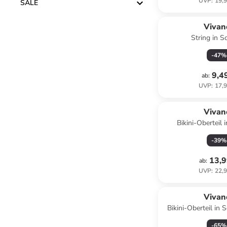
UVP
:
19,9
SALE
Vivan
String in 
-
47
%
9,4
ab
:
UVP
:
17,9
Vivan
Bikini-Oberteil 
-
39
%
13,9
ab
:
UVP
:
22,9
Vivan
Bikini-Oberteil in 
Pink
-
65
%