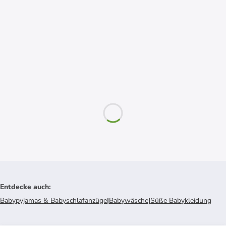
Entdecke auch
:
Babypyjamas & Babyschlafanzüge
|
Babywäsche
|
Süße Babykleidung