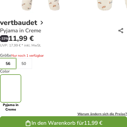
vertbaudet
Pyjama in Creme
11,99 €
-
33
%
UVP
:
17,99 €
*
inkl. MwSt.
Größe
Nur noch 1 verfügbar
56
50
Color
Pyjama in
Creme
Warum ändern sich die Preise?
In den Warenkorb für
11,99 €