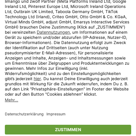
Kundenservice
Shop
Aktionen
Travel
limango.nl
limango.pl
* Streichpreise entsprechen der unverbindlichen Preisempfehlung des