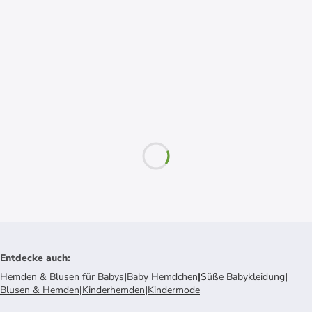
Entdecke auch
:
Hemden & Blusen für Babys
|
Baby Hemdchen
|
Süße Babykleidung
|
Blusen & Hemden
|
Kinderhemden
|
Kindermode