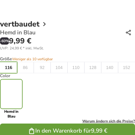
vertbaudet
Hemd in Blau
9,99 €
-
60
%
UVP
:
24,99 €
*
inkl. MwSt.
Größe
Weniger als 10 verfügbar
116
86
92
104
110
128
140
152
Color
Hemd in
Blau
Warum ändern sich die Preise?
In den Warenkorb für
9,99 €