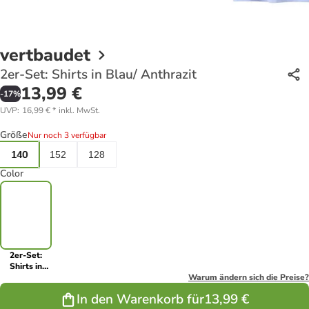
vertbaudet
2er-Set: Shirts in Blau/ Anthrazit
13,99 €
-
17
%
UVP
:
16,99 €
*
inkl. MwSt.
Größe
Nur noch 3 verfügbar
140
152
128
Color
2er-Set:
Shirts in
Blau/
Warum ändern sich die Preise?
Anthrazit
In den Warenkorb für
13,99 €