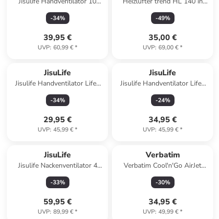
Jisulife Handventilator 10
Heizlüfter trend HL 140 in
4000mAh Tragbarer USB
weiß
-
34
%
-
49
%
Ventilator
39,95 €
35,00 €
UVP
:
60,99 €
*
UVP
:
69,00 €
*
JisuLife
JisuLife
Jisulife Handventilator Life8
Jisulife Handventilator Life8
tragbarer USB Ventilator
tragbarer USB Ventilator
-
34
%
-
24
%
29,95 €
34,95 €
UVP
:
45,99 €
*
UVP
:
45,99 €
*
JisuLife
Verbatim
Jisulife Nackenventilator 4
Verbatim Cool'n'Go AirJet
5000mAh Tragbarer USB
Handventilator Silber
-
33
%
-
30
%
59,95 €
34,95 €
UVP
:
89,99 €
*
UVP
:
49,99 €
*