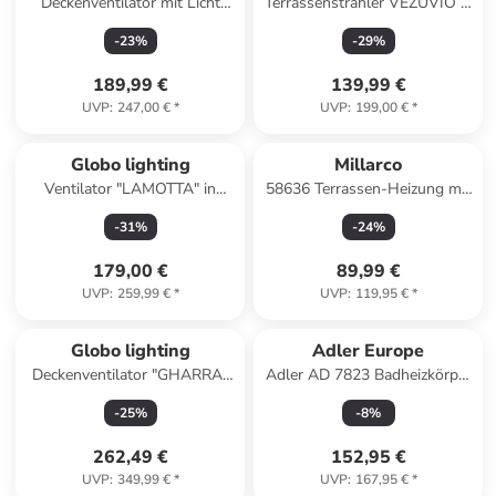
Deckenventilator mit Licht
Terrassenstrahler VEZUVIO in
MLAVA in
Schwarz/Silber - (W) 38 x (H)
-
23
%
-
29
%
Braun/Weiß/Schwarz
110 x (L) 38 cm
189,99 €
139,99 €
UVP
:
247,00 €
*
UVP
:
199,00 €
*
Globo lighting
Millarco
Ventilator "LAMOTTA" in
58636 Terrassen-Heizung mit
black
Fernbedienung Heizstrahler
-
31
%
-
24
%
Wandmontage
179,00 €
89,99 €
UVP
:
259,99 €
*
UVP
:
119,95 €
*
Globo lighting
Adler Europe
Deckenventilator "GHARRA"
Adler AD 7823 Badheizkörper
in white
400 W mit LED-Display, IP24
-
25
%
-
8
%
- Weiß in Weiß
262,49 €
152,95 €
UVP
:
349,99 €
*
UVP
:
167,95 €
*