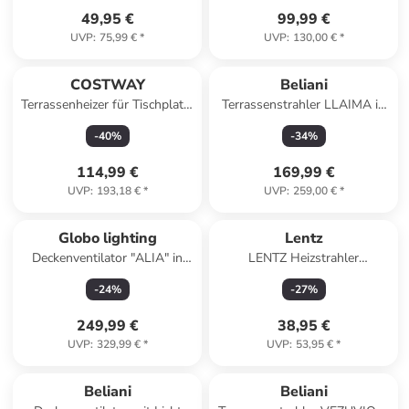
49,95 €
99,99 €
UVP
:
75,99 €
*
UVP
:
130,00 €
*
COSTWAY
Beliani
Terrassenheizer für Tischplatte
Terrassenstrahler LLAIMA in
4kW in Schwarz
Kupfer - (W) 30 x (H) 90 x (L)
-
40
%
-
34
%
30 cm
114,99 €
169,99 €
UVP
:
193,18 €
*
UVP
:
259,00 €
*
Globo lighting
Lentz
Deckenventilator "ALIA" in
LENTZ Heizstrahler
black
Stromsparender Quartz-
-
24
%
-
27
%
Heizlüfter: 3 in Schwarz
249,99 €
38,95 €
UVP
:
329,99 €
*
UVP
:
53,95 €
*
Beliani
Beliani