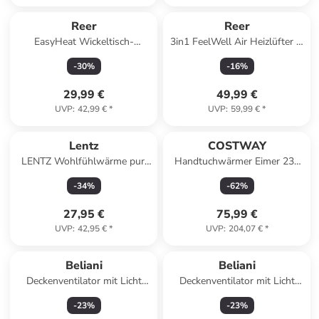
Reer
Reer
EasyHeat Wickeltisch-
3in1 FeelWell Air Heizlüfter in
Wärmestrahler in Weiß ab 0
Grau ab 0 Monate
-
30
%
-
16
%
Monate
29,99 €
49,99 €
UVP
:
42,99 €
*
UVP
:
59,99 €
*
Lentz
COSTWAY
LENTZ Wohlfühlwärme pur:
Handtuchwärmer Eimer 23L
Leistungsstarker Heizlüfter
in Weiß
-
34
%
-
62
%
Heizgerät in Weiß
27,95 €
75,99 €
UVP
:
42,95 €
*
UVP
:
204,07 €
*
Beliani
Beliani
Deckenventilator mit Licht
Deckenventilator mit Licht
BORMEJO in Gold/Beige - (W)
GOSHAABA in Messing - (W)
-
23
%
-
23
%
130 x (H) 42 x (L) 130 cm
132 x (H) 40 x (L) 132 cm