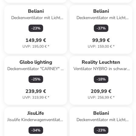
Beliani
Beliani
Deckenventilator mit Licht
Deckenventilator mit Licht
CANETE in Schwarz/Weiß
STRAWBERRY in Grau/Weiß
-
23
%
-
37
%
149,99 €
99,99 €
UVP
:
195,00 €
*
UVP
:
159,00 €
*
Globo lighting
Reality Leuchten
Deckenventilator "CARNEY" in
Ventilator NYBRO in schwarz
white
matt
-
25
%
-
18
%
239,99 €
209,99 €
UVP
:
319,99 €
*
UVP
:
256,99 €
*
JisuLife
Beliani
Jisulife Kinderwagenventilator
Deckenventilator mit Licht
4 5000 mAh Mini Ventilator
DOLORES in
-
34
%
-
23
%
Schwarz/Gelb/Grau