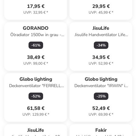
17,95 €
29,95 €
UVP
:
32,95 €
*
UVP
:
45,99 €
*
GORANDO
JisuLife
Ölradiator 1500w in grau -
Jisulife Handventilator Life8
elektrische Zusatzheizung
Plus tragbarer USB Ventilator
-
61
%
-
34
%
38,49 €
34,95 €
UVP
:
99,00 €
*
UVP
:
52,99 €
*
Globo lighting
Globo lighting
Deckenventilator "FERRELL"
Deckenventilator "IRWIN" in
in white
black
-
52
%
-
25
%
61,58 €
52,49 €
UVP
:
129,99 €
*
UVP
:
69,99 €
*
JisuLife
Fakir