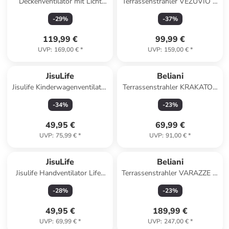
Deckenventilator mit Licht
Terrassenstrahler VEZUVIO in
PUNTI in Weiß - (W) 60 x (H)
Schwarz/Silber - (W) 19 x (H)
-
29
%
-
37
%
22 x (L) 60 cm
64 x (L) 19 cm
119,99 €
99,99 €
UVP
:
169,00 €
*
UVP
:
159,00 €
*
JisuLife
Beliani
Jisulife Kinderwagenventilator
Terrassenstrahler KRAKATOA
4 5000 mAh Mini Ventilator
in Schwarz - (W) 20 x (H) 62 x
-
34
%
-
23
%
(L) 20 cm
49,95 €
69,99 €
UVP
:
75,99 €
*
UVP
:
91,00 €
*
JisuLife
Beliani
Jisulife Handventilator Life9
Terrassenstrahler VARAZZE in
5000mAh Tragbarer Mini-
Schwarz - (W) 43 x (H) 200 x
-
28
%
-
23
%
Gebläse-USB-Ventilator
(L) 43 cm
49,95 €
189,99 €
UVP
:
69,99 €
*
UVP
:
247,00 €
*