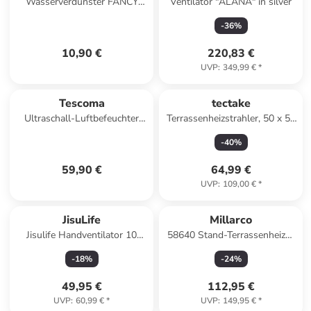
Wasserverdunster FANCY
Ventilator "ALANA" in silver
HOME Stones 250ml in weiß
-
36
%
10,90 €
220,83 €
UVP
:
349,99 €
*
Tescoma
tectake
Ultraschall-Luftbefeuchter
Terrassenheizstrahler, 50 x 50
FANCY HOME, Lava in
x 136 - 213 cm, keine
-
40
%
schwarz
Luftzirkulation
59,90 €
64,99 €
UVP
:
109,00 €
*
JisuLife
Millarco
Jisulife Handventilator 10
58640 Stand-Terrassenheizer
4000mAh Tragbarer USB
Wärmestrahler Terrassen-
-
18
%
-
24
%
Ventilator
Heizung
49,95 €
112,95 €
UVP
:
60,99 €
*
UVP
:
149,95 €
*