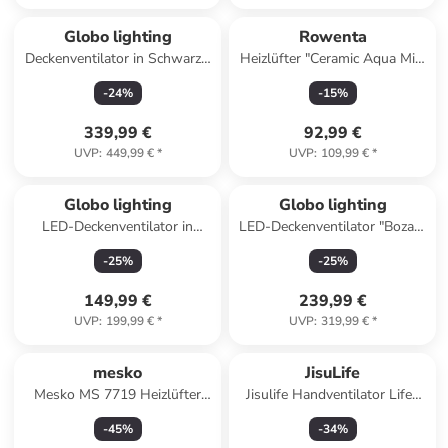
Globo lighting
Rowenta
Deckenventilator in Schwarz -
Heizlüfter "Ceramic Aqua Mini
(H)37,2 x Ø 13,2 cm
Excel" in Weiß/ Grau
-
24
%
-
15
%
339,99 €
92,99 €
UVP
:
449,99 €
*
UVP
:
109,99 €
*
Globo lighting
Globo lighting
LED-Deckenventilator in
LED-Deckenventilator "Bozan"
Braun/ Grau - (B)76 x (H)28cm
in Schwarz - (H)13,5 x Ø 50
-
25
%
-
25
%
cm
149,99 €
239,99 €
UVP
:
199,99 €
*
UVP
:
319,99 €
*
mesko
JisuLife
Mesko MS 7719 Heizlüfter
Jisulife Handventilator Life8
mit 2 Heizstufen - 2000 W,
Mini tragbarer USB Ventilator
-
45
%
-
34
%
Weiß in Weiß