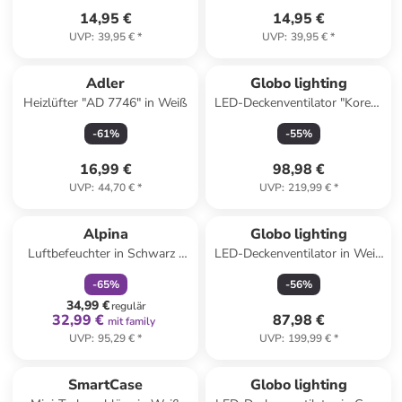
14,95 €
14,95 €
UVP
:
39,95 €
*
UVP
:
39,95 €
*
Adler
Globo lighting
Heizlüfter "AD 7746" in Weiß
LED-Deckenventilator "Koren"
in Schwarz - (H)13,9 x Ø 45
-
61
%
-
55
%
cm
16,99 €
98,98 €
UVP
:
44,70 €
*
UVP
:
219,99 €
*
family
rabatt
Alpina
Globo lighting
Luftbefeuchter in Schwarz -
LED-Deckenventilator in Weiß
(H)32 cm
- (H)28 x Ø 76 cm
-
65
%
-
56
%
34,99 €
regulär
32,99 €
87,98 €
mit family
UVP
:
95,29 €
*
UVP
:
199,99 €
*
SmartCase
Globo lighting