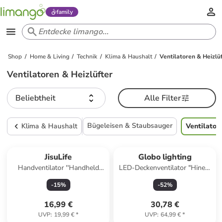
family
Shop
Home & Living
Technik
Klima & Haushalt
Ventilatoren & Heizlü
Ventilatoren & Heizlüfter
Beliebtheit
Alle Filter
Bügeleisen & Staubsauger
Klima & Haushalt
Ventilator
JisuLife
Globo lighting
Handventilator ''Handheld
LED-Deckenventilator "Hinea"
Fan 4'' in Grau - (B)8,3 x
in Schwarz - (H)13 x Ø 40,6
-
15
%
-
52
%
(H)17,3 x (T)4,2 cm
cm
16,99 €
30,78 €
UVP
:
19,99 €
*
UVP
:
64,99 €
*