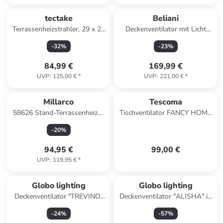
tectake
Beliani
Terrassenheizstrahler, 29 x 29
Deckenventilator mit Licht
x 76,5 cm, LED-Anzeige und
ANDERSON in Braun/Weiß -
-
32
%
-
23
%
Kippschutz
(W) 90 x (H) 39 x (L) 90 cm
84,99 €
169,99 €
UVP
:
125,00 €
*
UVP
:
221,00 €
*
Millarco
Tescoma
58626 Stand-Terrassenheizer
Tischventilator FANCY HOME
Wärmestrahler Terrassen-
Durchmesser 30cm, anthrazit
-
20
%
Heizung für Balkon
in dunkelgrau
94,95 €
99,00 €
UVP
:
119,95 €
*
Globo lighting
Globo lighting
Deckenventilator "TREVINO"
Deckenventilator "ALISHA" in
in black
black
-
24
%
-
57
%