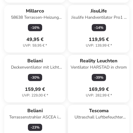
Millarco
JisuLife
58638 Terrassen-Heizung
Jisulife Handventilator Pro1 S
Wärmestrahler zur
5000mAh FA53PRO
-
16
%
-
14
%
Wandmontage
Tragbarer
49,95 €
119,95 €
UVP
:
59,95 €
*
UVP
:
139,99 €
*
Beliani
Reality Leuchten
Deckenventilator mit Licht
Ventilator HARSTAD in chrom
LOGAR in Rosa - (W) 90 x (H)
-
30
%
-
39
%
43 x (L) 90 cm
159,99 €
169,99 €
UVP
:
229,00 €
*
UVP
:
282,99 €
*
Beliani
Tescoma
Terrassenstrahler ASCEA in
Ultraschall Luftbefeuchter
Schwarz - (W) 43 x (H) 22 x
FANCYHOME, Rose in rosa
-
23
%
(L) 43 cm