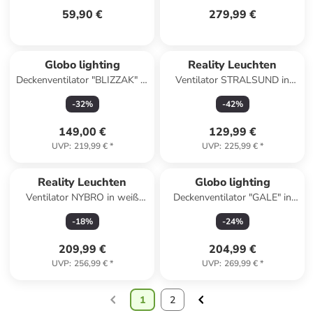
59,90 €
279,99 €
Globo lighting
Reality Leuchten
Deckenventilator "BLIZZAK" in
Ventilator STRALSUND in
black
titanfarbig
-
32
%
-
42
%
149,00 €
129,99 €
UVP
:
219,99 €
*
UVP
:
225,99 €
*
Reality Leuchten
Globo lighting
Ventilator NYBRO in weiß
Deckenventilator "GALE" in
matt
white
-
18
%
-
24
%
209,99 €
204,99 €
UVP
:
256,99 €
*
UVP
:
269,99 €
*
1
2