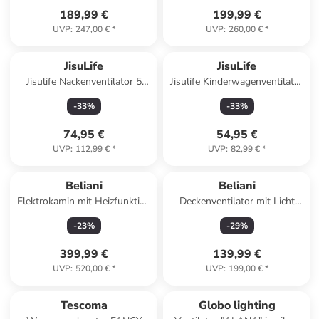
189,99 €
199,99 €
UVP
:
247,00 €
*
UVP
:
260,00 €
*
JisuLife
JisuLife
Jisulife Nackenventilator 5
Jisulife Kinderwagenventilator
4500mAh Mini Ventilator
4 5000 mAh Mini Ventilator
-
33
%
-
33
%
74,95 €
54,95 €
UVP
:
112,99 €
*
UVP
:
82,99 €
*
Beliani
Beliani
Elektrokamin mit Heizfunktion
Deckenventilator mit Licht
SAHARA in Beige/Weiß
LOUVET in Schwarz - (W)
-
23
%
-
29
%
108 x (H) 48 x (L) 108 cm
399,99 €
139,99 €
UVP
:
520,00 €
*
UVP
:
199,00 €
*
Tescoma
Globo lighting