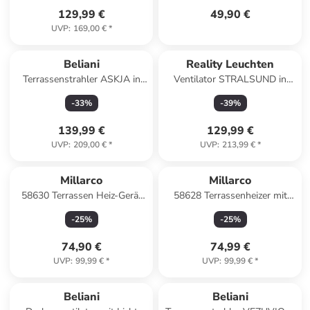
129,99 €
49,90 €
UVP
:
169,00 €
*
Beliani
Reality Leuchten
Terrassenstrahler ASKJA in
Ventilator STRALSUND in
Silber - (W) 45 x (H) 205 x (L)
titanfarbig
-
33
%
-
39
%
45 cm
139,99 €
129,99 €
UVP
:
209,00 €
*
UVP
:
213,99 €
*
Millarco
Millarco
58630 Terrassen Heiz-Gerät
58628 Terrassenheizer mit
Fernbedienung Wärme-
Fernbedienung Wärmestrahler
-
25
%
-
25
%
Strahler Wandmontage
zur Wandmontage
74,90 €
74,99 €
UVP
:
99,99 €
*
UVP
:
99,99 €
*
Beliani
Beliani