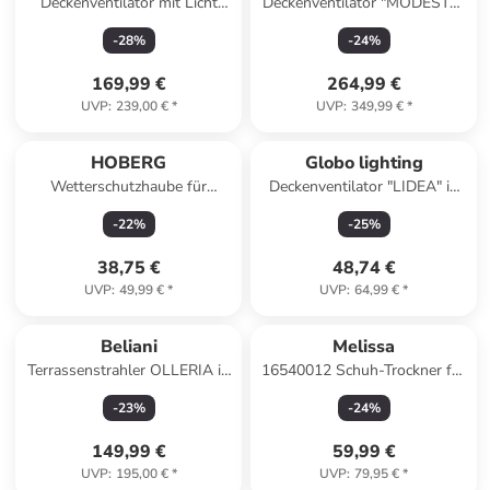
Deckenventilator mit Licht
Deckenventilator "MODESTO"
JIBOA in Schwarz - (W) 110 x
in gray
-
28
%
-
24
%
(H) 36 x (L) 110 cm
169,99 €
264,99 €
UVP
:
239,00 €
*
UVP
:
349,99 €
*
HOBERG
Globo lighting
Wetterschutzhaube für
Deckenventilator "LIDEA" in
Heizstrahler 42x42x275cm
black
-
22
%
-
25
%
grau mit Logo grau
38,75 €
48,74 €
UVP
:
49,99 €
*
UVP
:
64,99 €
*
Beliani
Melissa
Terrassenstrahler OLLERIA in
16540012 Schuh-Trockner für
Grau - (W) 43 x (H) 70 x (L)
warme Füße Schuh-Heizung
-
23
%
-
24
%
43 cm
für 2 Paar Schuhe
149,99 €
59,99 €
UVP
:
195,00 €
*
UVP
:
79,95 €
*