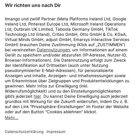
limango
Rechtliches
Kundenservice
Shop
Aktionen
Travel