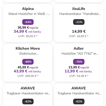
family
rabatt
Alpina
JisuLife
Wand-Heizlüfter in Weiß -
Handventilator ''Handheld
(B)43 x (H)12 x (T)18 cm
Fan 8'' in Weiß - (B)4 x (H)12
-
64
%
-
21
%
x (T)3,7 cm
36,99 €
regulär
34,99 €
14,99 €
mit family
UVP
:
99,00 €
*
UVP
:
18,99 €
*
family
rabatt
family
rabatt
Kitchen Move
Adler
Elektrischer
Heizlüfter "AD 7742" in
Trägheitsheizkörper "Glass" in
Schwarz
-
88
%
-
76
%
Schwarz
45,99 €
13,99 €
regulär
regulär
43,99 €
12,99 €
mit family
mit family
UVP
:
369,00 €
*
UVP
:
54,48 €
*
AWAVE
AWAVE
Tragbarer Handventilator mit
Tragbarer Handventilator mit
Sprühnebelfunktion | Rosé in
Wasserkühlung und Akku
-
62
%
-
62
%
Rosé
USB Wiederaufladbar in Pink