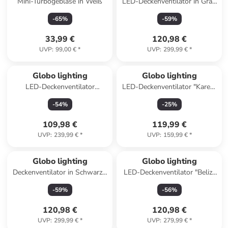
Mini-Turbogebläse in Weiß
LED-Deckenventilator in Grau
- (H)44,8 x Ø 91 cm
-
65
%
-
59
%
33,99 €
120,98 €
UVP
:
99,00 €
*
UVP
:
299,99 €
*
Globo lighting
Globo lighting
LED-Deckenventilator
LED-Deckenventilator "Karen"
"Celinata" in Schwarz/ Braun -
in Schwarz - (B)42 x (H)14,4 x
-
54
%
-
25
%
(B)44 x (H)13,5 cm
(T)28 cm
109,98 €
119,99 €
UVP
:
239,99 €
*
UVP
:
159,99 €
*
Globo lighting
Globo lighting
Deckenventilator in Schwarz -
LED-Deckenventilator "Beliz"
(H)18 x Ø 50 cm
in Weiß - (H)27,5 x Ø 10,6 cm
-
59
%
-
56
%
120,98 €
120,98 €
UVP
:
299,99 €
*
UVP
:
279,99 €
*