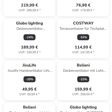
219,99 €
76,98 €
UVP
:
289,99 €
*
UVP
:
179,99 €
*
Globo lighting
COSTWAY
Deckenventilator
Terrassenheizer für Tischplatte
"BLACKWELL" in black
4kW in Silber
-
24
%
-
53
%
189,99 €
114,99 €
UVP
:
249,99 €
*
UVP
:
247,95 €
*
JisuLife
Beliani
Jisulife Handventilator Life9
Deckenventilator mit Licht
5000mAh Tragbarer Mini-
JEREMY in Braun/Schwarz
-
28
%
-
23
%
Gebläse-USB-Ventilator
49,95 €
159,99 €
UVP
:
69,99 €
*
UVP
:
208,00 €
*
Beliani
Globo lighting