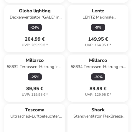
Globo lighting
Lentz
Deckenventilator "GALE" in
LENTZ Maximale
black
Wärmeabdeckung: Terrassen-
-
24
%
-
9
%
Heizstrahler mit in Schwarz
204,99 €
149,95 €
UVP
:
269,99 €
*
UVP
:
164,95 €
*
Millarco
Millarco
58632 Terrassen-Heizung inkl.
58634 Terrassen-Heizung mit
Fernbedienung Wärmestrahler
Fernbedienung Heizstrahler
-
25
%
-
30
%
Wandmontage
Wandmontage
89,95 €
89,99 €
UVP
:
119,95 €
*
UVP
:
129,95 €
*
Tescoma
Shark
Ultraschall-Luftbefeuchter
Standventilator FlexBreeze
FANCY HOME, Lava in weiß
Pro Mist FA300EU in grau