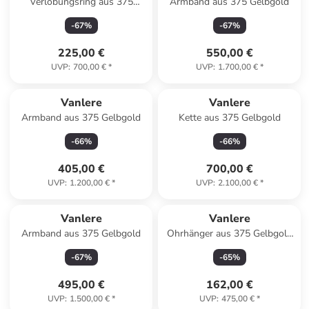
Verlobungsring aus 375
Armband aus 375 Gelbgold
Gelbgold mit Zirkonia
-
67
%
-
67
%
225,00 €
550,00 €
UVP
:
700,00 €
*
UVP
:
1.700,00 €
*
Vanlere
Vanlere
Armband aus 375 Gelbgold
Kette aus 375 Gelbgold
-
66
%
-
66
%
405,00 €
700,00 €
UVP
:
1.200,00 €
*
UVP
:
2.100,00 €
*
Vanlere
Vanlere
Armband aus 375 Gelbgold
Ohrhänger aus 375 Gelbgold
mit Amethyst
-
67
%
-
65
%
495,00 €
162,00 €
UVP
:
1.500,00 €
*
UVP
:
475,00 €
*