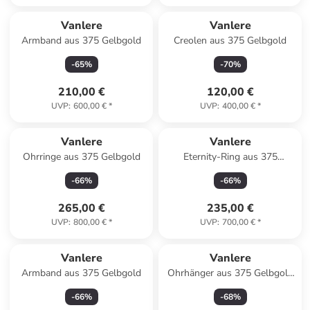
Vanlere
Vanlere
Armband aus 375 Gelbgold
Creolen aus 375 Gelbgold
-
65
%
-
70
%
210,00 €
120,00 €
UVP
:
600,00 €
*
UVP
:
400,00 €
*
Vanlere
Vanlere
Ohrringe aus 375 Gelbgold
Eternity-Ring aus 375
Gelbgold mit Zirkonia
-
66
%
-
66
%
265,00 €
235,00 €
UVP
:
800,00 €
*
UVP
:
700,00 €
*
Vanlere
Vanlere
Armband aus 375 Gelbgold
Ohrhänger aus 375 Gelbgold
mit Amethyst
-
66
%
-
68
%