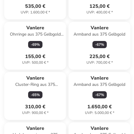
535,00 €
125,00 €
UVP
:
1.600,00 €
*
UVP
:
400,00 €
*
Vanlere
Vanlere
Ohrringe aus 375 Gelbgold
Armband aus 375 Gelbgold
mit Perle
-
69
%
-
67
%
155,00 €
225,00 €
UVP
:
500,00 €
*
UVP
:
700,00 €
*
Vanlere
Vanlere
Cluster-Ring aus 375
Armband aus 375 Gelbgold
Gelbgold mit Zirkonia mit
-
65
%
-
67
%
Smaragd
310,00 €
1.650,00 €
UVP
:
900,00 €
*
UVP
:
5.000,00 €
*
Vanlere
Vanlere