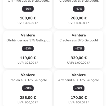
Ohrringe aus 375 Gelbgold
Creolen aus 375 Gelbgold
mit Perle
gedreht
-
66
%
-
67
%
100,00 €
260,00 €
UVP
:
300,00 €
*
UVP
:
800,00 €
*
Vanlere
Vanlere
Ohrhänger aus 375 Gelbgold
Creolen aus 375 Gelbgold
mit Saphir
-
63
%
-
67
%
119,00 €
330,00 €
UVP
:
325,00 €
*
UVP
:
1.000,00 €
*
Vanlere
Vanlere
Creolen aus 375 Gelbgold
Armband aus 375 Gelbgold
-
68
%
-
66
%
285,00 €
170,00 €
UVP
:
900,00 €
*
UVP
:
500,00 €
*