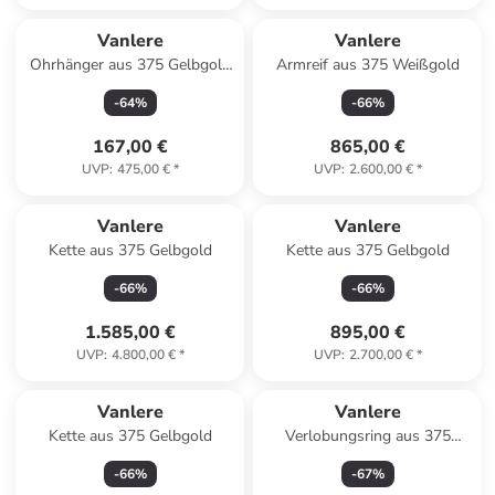
Vanlere
Vanlere
Ohrhänger aus 375 Gelbgold
Armreif aus 375 Weißgold
mit Amethyst
-
64
%
-
66
%
167,00 €
865,00 €
UVP
:
475,00 €
*
UVP
:
2.600,00 €
*
Vanlere
Vanlere
Kette aus 375 Gelbgold
Kette aus 375 Gelbgold
-
66
%
-
66
%
1.585,00 €
895,00 €
UVP
:
4.800,00 €
*
UVP
:
2.700,00 €
*
Vanlere
Vanlere
Kette aus 375 Gelbgold
Verlobungsring aus 375
Gelbgold mit Zirkonia
-
66
%
-
67
%