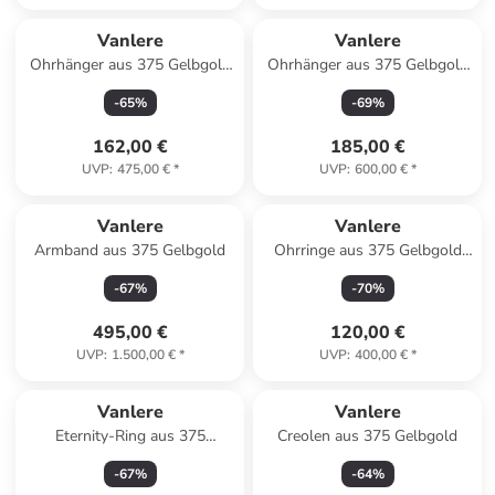
Vanlere
Vanlere
Ohrhänger aus 375 Gelbgold
Ohrhänger aus 375 Gelbgold
mit Amethyst
mit Saphir
-
65
%
-
69
%
162,00 €
185,00 €
UVP
:
475,00 €
*
UVP
:
600,00 €
*
Vanlere
Vanlere
Armband aus 375 Gelbgold
Ohrringe aus 375 Gelbgold
mit Zirkonia
-
67
%
-
70
%
495,00 €
120,00 €
UVP
:
1.500,00 €
*
UVP
:
400,00 €
*
Vanlere
Vanlere
Eternity-Ring aus 375
Creolen aus 375 Gelbgold
Weißgold mit Zirkonia
-
67
%
-
64
%