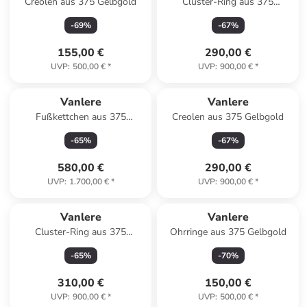
Creolen aus 375 Gelbgold
Cluster-Ring aus 375
Gelbgold mit Zirkonia mit
-
69
%
-
67
%
Rubin
155,00 €
290,00 €
UVP
:
500,00 €
*
UVP
:
900,00 €
*
Vanlere
Vanlere
Fußkettchen aus 375
Creolen aus 375 Gelbgold
Gelbgold
-
65
%
-
67
%
580,00 €
290,00 €
UVP
:
1.700,00 €
*
UVP
:
900,00 €
*
Vanlere
Vanlere
Cluster-Ring aus 375
Ohrringe aus 375 Gelbgold
Gelbgold mit Zirkonia mit
-
65
%
-
70
%
Saphir
310,00 €
150,00 €
UVP
:
900,00 €
*
UVP
:
500,00 €
*