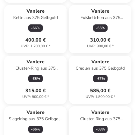
Vanlere
Vanlere
Kette aus 375 Gelbgold
Fußkettchen aus 375
Gelbgold
-
66
%
-
65
%
400,00 €
310,00 €
UVP
:
1.200,00 €
*
UVP
:
900,00 €
*
Vanlere
Vanlere
Cluster-Ring aus 375
Creolen aus 375 Gelbgold
Gelbgold mit Zirkonia mit
-
65
%
-
67
%
Smaragd
315,00 €
585,00 €
UVP
:
900,00 €
*
UVP
:
1.800,00 €
*
Vanlere
Vanlere
Siegelring aus 375 Gelbgold
Cluster-Ring aus 375
Herz-Design
Gelbgold mit Zirkonia mit
-
66
%
-
68
%
Rubin