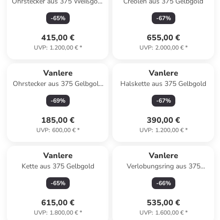
Ohrstecker aus 375 Weißgold
Creolen aus 375 Gelbgold
mit Zirkonia mit Perle
-
65
%
-
67
%
415,00 €
655,00 €
UVP
:
1.200,00 €
*
UVP
:
2.000,00 €
*
Vanlere
Vanlere
Ohrstecker aus 375 Gelbgold
Halskette aus 375 Gelbgold
mit Opal Blumen-Design
-
69
%
-
67
%
185,00 €
390,00 €
UVP
:
600,00 €
*
UVP
:
1.200,00 €
*
Vanlere
Vanlere
Kette aus 375 Gelbgold
Verlobungsring aus 375
Weißgold mit Zirkonia
-
65
%
-
66
%
615,00 €
535,00 €
UVP
:
1.800,00 €
*
UVP
:
1.600,00 €
*