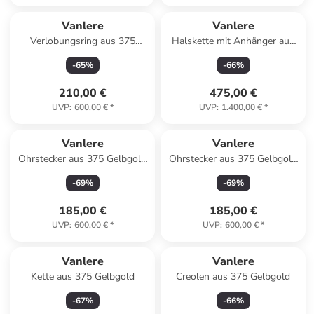
Vanlere
Vanlere
Verlobungsring aus 375
Halskette mit Anhänger aus
Gelbgold mit Zirkonia
375 Gelbgold mit Zirkonia
-
65
%
-
66
%
Herz-Design
210,00 €
475,00 €
UVP
:
600,00 €
*
UVP
:
1.400,00 €
*
Vanlere
Vanlere
Ohrstecker aus 375 Gelbgold
Ohrstecker aus 375 Gelbgold
mit Rubin Blumen-Design
Blumen-Design
-
69
%
-
69
%
185,00 €
185,00 €
UVP
:
600,00 €
*
UVP
:
600,00 €
*
Vanlere
Vanlere
Kette aus 375 Gelbgold
Creolen aus 375 Gelbgold
-
67
%
-
66
%