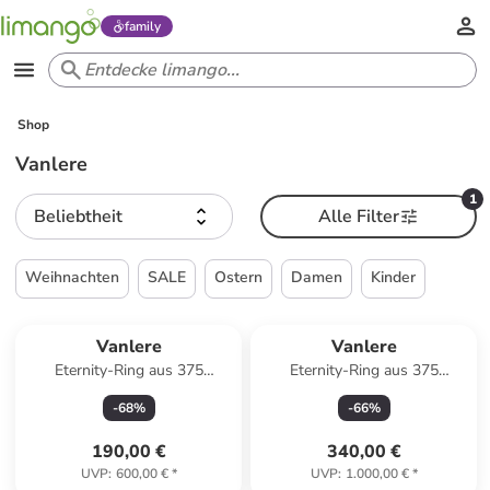
family
Shop
Vanlere
1
Beliebtheit
Alle Filter
Weihnachten
SALE
Ostern
Damen
Kinder
Vanlere
Vanlere
Eternity-Ring aus 375
Eternity-Ring aus 375
Gelbgold mit Zirkonia
Gelbgold mit Zirkonia
-
68
%
-
66
%
190,00 €
340,00 €
UVP
:
600,00 €
*
UVP
:
1.000,00 €
*