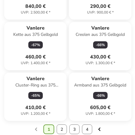
840,00 €
290,00 €
UVP
:
2.500,00 €
*
UVP
:
900,00 €
*
Vanlere
Vanlere
Kette aus 375 Gelbgold
Creolen aus 375 Gelbgold
-
67
%
-
66
%
460,00 €
430,00 €
UVP
:
1.400,00 €
*
UVP
:
1.300,00 €
*
Vanlere
Vanlere
Cluster-Ring aus 375
Armband aus 375 Gelbgold
Gelbgold mit Zirkonia mit
-
65
%
-
66
%
Saphir
410,00 €
605,00 €
UVP
:
1.200,00 €
*
UVP
:
1.800,00 €
*
1
2
3
4