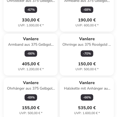
Ohrstecker aus 375 Gelbgold
Armband aus 375 Gelbgold
mit Zirkonia
für Kinder
-
67
%
-
68
%
330,00 €
190,00 €
UVP
:
1.000,00 €
*
UVP
:
600,00 €
*
Vanlere
Vanlere
Armband aus 375 Gelbgold
Ohrringe aus 375 Roségold in
Infinity-Design
Roségold
-
66
%
-
70
%
405,00 €
150,00 €
UVP
:
1.200,00 €
*
UVP
:
500,00 €
*
Vanlere
Vanlere
Ohrhänger aus 375 Gelbgold
Halskette mit Anhänger aus
mit Opal
375 Weißgold mit Zirkonia
-
69
%
-
66
%
155,00 €
535,00 €
UVP
:
500,00 €
*
UVP
:
1.600,00 €
*