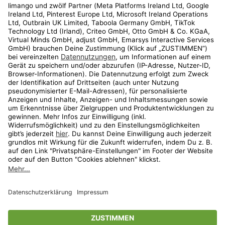
Kundenservice
Shop
Aktionen
Travel
limango.nl
limango.pl