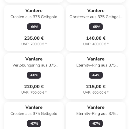
Vanlere
Vanlere
Creolen aus 375 Gelbgold
Ohrstecker aus 375 Gelbgold
mit Zirkonia
-
66
%
-
65
%
235,00 €
140,00 €
UVP
:
700,00 €
*
UVP
:
400,00 €
*
Vanlere
Vanlere
Verlobungsring aus 375
Eternity-Ring aus 375
Gelbgold mit Zirkonia
Gelbgold mit Zirkonia
-
68
%
-
64
%
220,00 €
215,00 €
UVP
:
700,00 €
*
UVP
:
600,00 €
*
Vanlere
Vanlere
Creolen aus 375 Gelbgold
Eternity-Ring aus 375
Gelbgold mit Zirkonia Herz-
-
67
%
-
67
%
Design