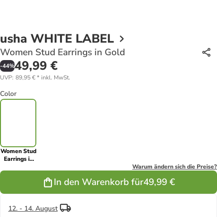
usha WHITE LABEL
Women Stud Earrings in Gold
49,99 €
-
44
%
UVP
:
89,95 €
*
inkl. MwSt.
Color
Women Stud
Earrings in
Gold
Warum ändern sich die Preise?
In den Warenkorb für
49,99 €
12. - 14. August