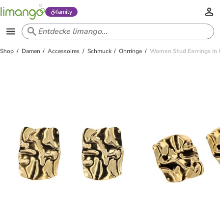
family
Shop
Damen
Accessoires
Schmuck
Ohrringe
Women Stud Earrings in 