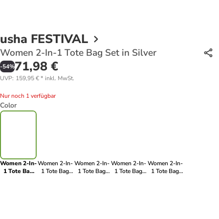
usha FESTIVAL
Women 2-In-1 Tote Bag Set in Silver
71,98 €
-
54
%
UVP
:
159,95 €
*
inkl. MwSt.
Nur noch 1 verfügbar
Color
Women 2-In-
Women 2-In-
Women 2-In-
Women 2-In-
Women 2-In-
1 Tote Bag
1 Tote Bag
1 Tote Bag
1 Tote Bag
1 Tote Bag
Set in Silver
Set in Yellow
Set in Light
Set in Taupe
Set in Black
Blue