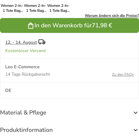
Women 2-In-
Women 2-In-
Women 2-In-
1 Tote Bag
1 Tote Bag
1 Tote Bag
Set in Dark
Set in Green
Set in Brown
Warum ändern sich die Preise?
Blue
In den Warenkorb für
71,98 €
12. - 14. August
Kostenloser Versand
Leo E-Commerce
14 Tage Rückgaberecht
Zu den FAQs
DE
Material & Pflege
Produktinformation