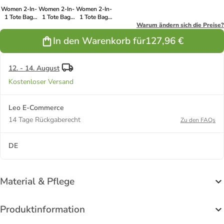
Women 2-In-
Women 2-In-
Women 2-In-
1 Tote Bag
1 Tote Bag
1 Tote Bag
Set in Black
Set in Dark
Set in Green
Warum ändern sich die Preise?
Blue
In den Warenkorb für
127,96 €
12. - 14. August
Kostenloser Versand
Leo E-Commerce
14 Tage Rückgaberecht
Zu den FAQs
DE
Material & Pflege
Produktinformation