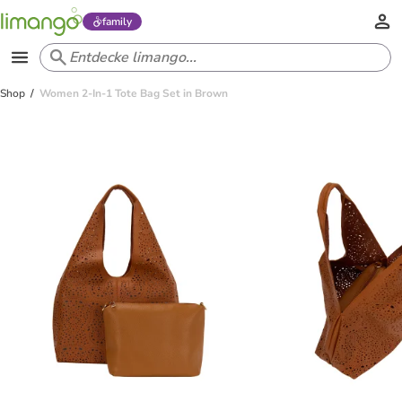
family
Shop
Women 2-In-1 Tote Bag Set in Brown