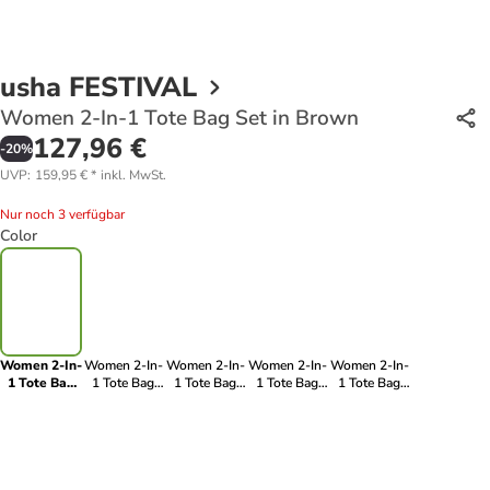
usha FESTIVAL
Women 2-In-1 Tote Bag Set in Brown
127,96 €
-
20
%
UVP
:
159,95 €
*
inkl. MwSt.
Nur noch 3 verfügbar
Color
Women 2-In-
Women 2-In-
Women 2-In-
Women 2-In-
Women 2-In-
1 Tote Bag
1 Tote Bag
1 Tote Bag
1 Tote Bag
1 Tote Bag
Set in Brown
Set in Yellow
Set in Light
Set in Silver
Set in Taupe
Blue