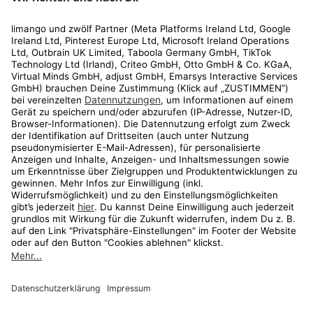
Rechtliches
Kundenservice
Shop
Aktionen
Travel
limango.nl
limango.pl