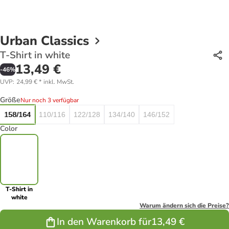
Urban Classics
T-Shirt in white
13,49 €
-
46
%
UVP
:
24,99 €
*
inkl. MwSt.
Größe
Nur noch 3 verfügbar
158/164
110/116
122/128
134/140
146/152
Color
T-Shirt in
white
Warum ändern sich die Preise?
In den Warenkorb für
13,49 €