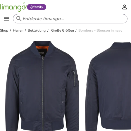
family
Shop
Herren
Bekleidung
Große Größen
Bombers - Blouson in navy