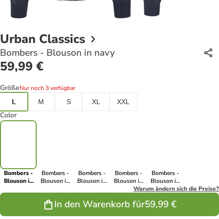
Urban Classics
Bombers - Blouson in navy
59,99 €
Größe
Nur noch 3 verfügbar
L
M
S
XL
XXL
Color
Bombers -
Bombers -
Bombers -
Bombers -
Bombers -
Blouson in
Blouson in
Blouson in
Blouson in
Blouson in
navy
beige
olive
burgundy
Warum ändern sich die Preise?
black
In den Warenkorb für
59,99 €