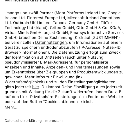
Rechtliches
Kundenservice
Shop
Aktionen
Travel
limango.nl
limango.pl