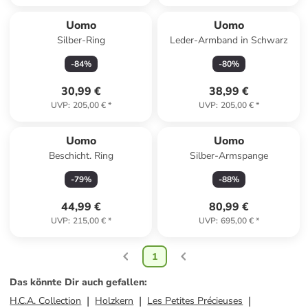
Uomo
Uomo
Silber-Ring
Leder-Armband in Schwarz
-
84
%
-
80
%
30,99 €
38,99 €
UVP
:
205,00 €
*
UVP
:
205,00 €
*
Reserviert
Reserviert
Uomo
Uomo
Beschicht. Ring
Silber-Armspange
-
79
%
-
88
%
44,99 €
80,99 €
UVP
:
215,00 €
*
UVP
:
695,00 €
*
1
Das könnte Dir auch gefallen
:
H.C.A. Collection
Holzkern
Les Petites Précieuses