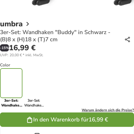
umbra
3er-Set: Wandhaken "Buddy" in Schwarz -
(B)8 x (H)18 x (T)7 cm
16,99 €
-
15
%
UVP
:
20,00 €
*
inkl. MwSt.
Color
3er-Set:
3er-Set:
Wandhaken
Wandhaken
"Buddy" in
"Buddy" in
Warum ändern sich die Preise?
Schwarz -
Grau/ Weiß -
In den Warenkorb für
16,99 €
(B)8 x (H)18
(B)8 x (H)18 x
x (T)7 cm
(T)7 cm