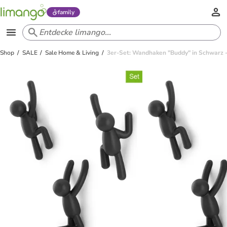
family
Shop
SALE
Sale Home & Living
3er-Set: Wandhaken "Buddy" in Schwarz - 