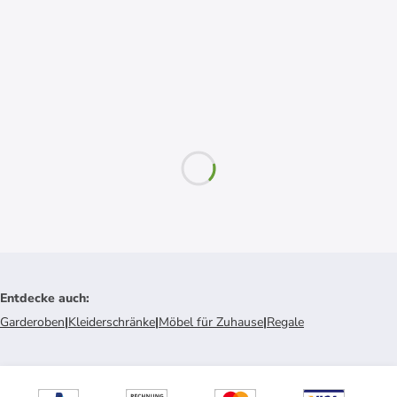
Entdecke auch
:
Garderoben
|
Kleiderschränke
|
Möbel für Zuhause
|
Regale