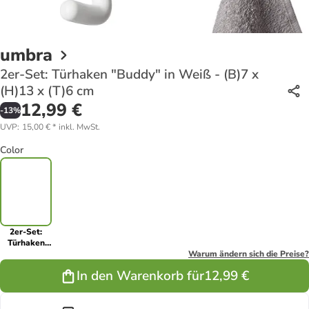
umbra
2er-Set: Türhaken "Buddy" in Weiß - (B)7 x
(H)13 x (T)6 cm
12,99 €
-
13
%
UVP
:
15,00 €
*
inkl. MwSt.
Color
2er-Set:
Türhaken
"Buddy" in
Warum ändern sich die Preise?
Weiß - (B)7
In den Warenkorb für
12,99 €
x (H)13 x
(T)6 cm