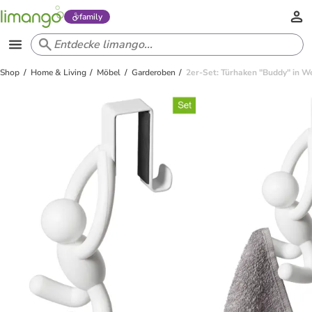
family
Shop
Home & Living
Möbel
Garderoben
2er-Set: Türhaken "Buddy" in We