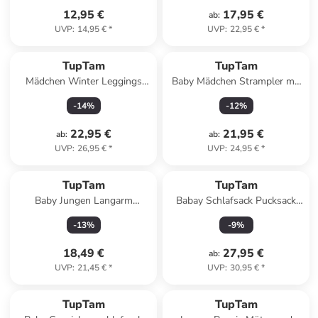
12,95 €
17,95 €
ab
:
UVP
:
14,95 €
*
UVP
:
22,95 €
*
TupTam
TupTam
Mädchen Winter Leggings
Baby Mädchen Strampler mit
Blickdichte Thermo 3er Pack in
Fuß 3er Pack in rosa/weiß
-
14
%
-
12
%
beige/schwarz
22,95 €
21,95 €
ab
:
ab
:
UVP
:
26,95 €
*
UVP
:
24,95 €
*
TupTam
TupTam
Baby Jungen Langarm
Babay Schlafsack Pucksack
Wickelshirt 5er Set in
Round in grau Modell 1
-
13
%
-
9
%
grau/beige
18,49 €
27,95 €
ab
:
UVP
:
21,45 €
*
UVP
:
30,95 €
*
TupTam
TupTam