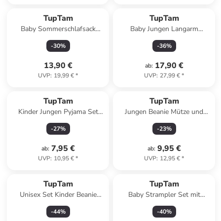
TupTam
TupTam
Baby Sommerschlafsack
Baby Jungen Langarm
Kleine Kinder in beige
Wickelshirt 5er Set in
-
30
%
-
36
%
dunkelblau
13,90 €
17,90 €
ab
:
UVP
:
19,99 €
*
UVP
:
27,99 €
*
TupTam
TupTam
Kinder Jungen Pyjama Set
Jungen Beanie Mütze und
Kurzarm 2-teilig Sommer in
Schlauchschal 2er Set in
-
27
%
-
23
%
grün
hellgrau
7,95 €
9,95 €
ab
:
ab
:
UVP
:
10,95 €
*
UVP
:
12,95 €
*
TupTam
TupTam
Unisex Set Kinder Beanie
Baby Strampler Set mit
Mütze Schlauchschal in
Spruch in rot/weiß
-
44
%
-
40
%
schwarz