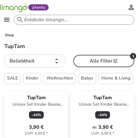
family
Shop
TupTam
1
Beliebtheit
Alle Filter
SALE
Kinder
Weihnachten
Babys
Home & Living
TupTam
TupTam
Unisex Set Kinder Beanie
Unisex Set Kinder Beanie
Mütze Schlauchschal in
Mütze Schlauchschal in grau-
-
44
%
-
44
%
dunkelblau
kombi
3,90 €
3,90 €
ab
:
UVP
:
6,99 €
*
UVP
:
6,99 €
*