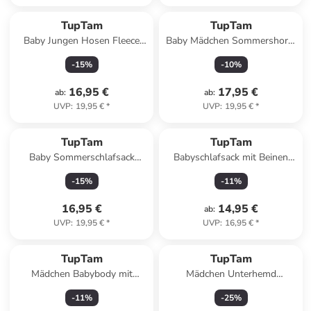
TupTam
TupTam
Baby Jungen Hosen Fleece
Baby Mädchen Sommershorts
Angeraut Winter 2er Pack in
5er Set in beige/grau
-
15
%
-
10
%
beige/schwarz
16,95 €
17,95 €
ab
:
ab
:
UVP
:
19,95 €
*
UVP
:
19,95 €
*
TupTam
TupTam
Baby Sommerschlafsack
Babyschlafsack mit Beinen
Kleine Kinder in ecru
Unwattiert in grau Modell 1
-
15
%
-
11
%
16,95 €
14,95 €
ab
:
UVP
:
19,95 €
*
UVP
:
16,95 €
*
TupTam
TupTam
Mädchen Babybody mit
Mädchen Unterhemd
Spagettiträger Sommer 5er
Spaghettiträger Top 5er Pack
-
11
%
-
25
%
Pack in lila Modell 1
in blau/grau