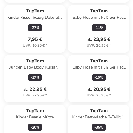
TupTam
TupTam
Kinder Kissenbezug Dekorativ
Baby Hose mit Fuß 5er Pack
Gemustert in weiß/beige
in grau
-
27
%
-
11
%
7,95 €
23,95 €
ab
:
UVP
:
10,95 €
*
UVP
:
26,95 €
*
TupTam
TupTam
Jungen Baby Body Kurzarm
Baby Hose mit Fuß 5er Pack
5er Pack in beige/blau
in blau/grau
-
17
%
-
19
%
22,95 €
20,95 €
ab
:
ab
:
UVP
:
27,95 €
*
UVP
:
25,95 €
*
TupTam
TupTam
Kinder Beanie Mütze
Kinder Bettwäsche 2-Teilig in
Schlauchschal Set in hellblau
grün/silber
-
20
%
-
35
%