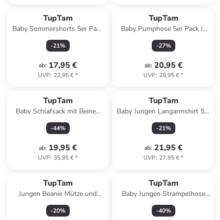
TupTam
TupTam
Baby Sommershorts 5er Pack
Baby Pumphose 5er Pack in
in grau/grün
grau
-
21
%
-
27
%
17,95 €
20,95 €
ab
:
ab
:
UVP
:
22,95 €
*
UVP
:
28,95 €
*
TupTam
TupTam
Baby Schlafsack mit Beinen
Baby Jungen Langarmshirt 5er
und Ärmel ganzjährig in grau
Set in blau/rot
-
44
%
-
21
%
Modell 1
19,95 €
21,95 €
ab
:
ab
:
UVP
:
35,95 €
*
UVP
:
27,95 €
*
TupTam
TupTam
Jungen Beanie Mütze und
Baby Jungen Strampelhose
Schlauchschal 2er Set in grün
mit Fuß 3er Pack in
-
20
%
-
40
%
braun/schwarz