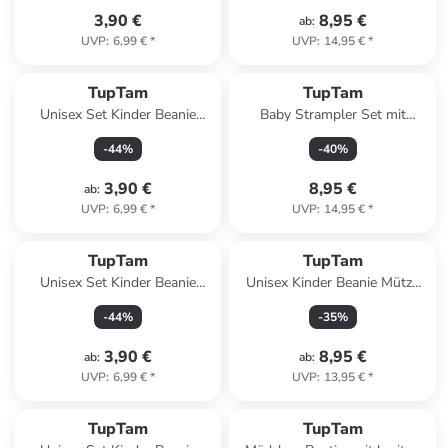
3,90 €
8,95 €
ab
:
UVP
:
6,99 €
*
UVP
:
14,95 €
*
TupTam
TupTam
Unisex Set Kinder Beanie
Baby Strampler Set mit
Mütze Schlauchschal in weiß-
Spruch in blau
-
44
%
-
40
%
kombi
3,90 €
8,95 €
ab
:
UVP
:
6,99 €
*
UVP
:
14,95 €
*
TupTam
TupTam
Unisex Set Kinder Beanie
Unisex Kinder Beanie Mütze
Mütze Schlauchschal in
Schlauchschal Set in gelb
-
44
%
-
35
%
grau/schwarz
3,90 €
8,95 €
ab
:
ab
:
UVP
:
6,99 €
*
UVP
:
13,95 €
*
TupTam
TupTam