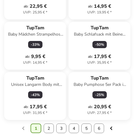
22,95 €
14,95 €
ab
:
ab
:
UVP
:
25,95 €
*
UVP
:
19,95 €
*
TupTam
TupTam
Baby Mädchen Strampelhose
Baby Schlafsack mit Beinen
mit Fuß 3er Pack in rosa/grau
und Ärmel ganzjährig in weiß
-
33
%
-
50
%
Modell 3
9,95 €
17,95 €
ab
:
ab
:
UVP
:
14,95 €
*
UVP
:
35,95 €
*
TupTam
TupTam
Unisex Langarm Body mit
Baby Pumphose 5er Pack in
Aufdruck Spruch 5er Pack in
khaki/blau
-
43
%
-
25
%
grün/beige
17,95 €
20,95 €
ab
:
ab
:
UVP
:
31,95 €
*
UVP
:
27,95 €
*
1
2
3
4
5
6