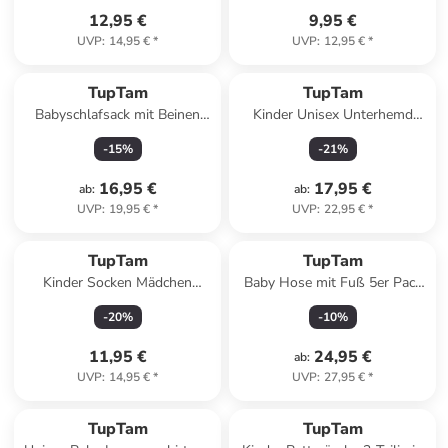
12,95 €
9,95 €
UVP
:
14,95 €
*
UVP
:
12,95 €
*
TupTam
TupTam
Babyschlafsack mit Beinen
Kinder Unisex Unterhemd
Unwattiert in braun
Langarm 3er Pack in
-
15
%
-
21
%
schwarz/weiß
16,95 €
17,95 €
ab
:
ab
:
UVP
:
19,95 €
*
UVP
:
22,95 €
*
TupTam
TupTam
Kinder Socken Mädchen
Baby Hose mit Fuß 5er Pack
Jungen Bunt Gemustert 6er
in hellblau
-
20
%
-
10
%
Pack in rosa/grau
11,95 €
24,95 €
ab
:
UVP
:
14,95 €
*
UVP
:
27,95 €
*
TupTam
TupTam