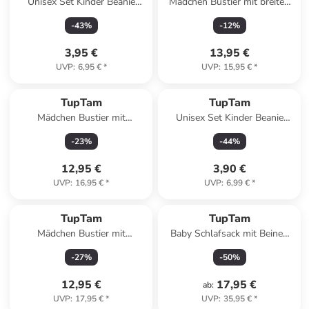
Unisex Set Kinder Beanie
Mädchen Bustier mit breiten
Mütze Schlauchschal in
Trägern 5er Pack in rosa/blau
-
43
%
-
12
%
anthrazit-kombi
3,95 €
13,95 €
UVP
:
6,95 €
*
UVP
:
15,95 €
*
TupTam
TupTam
Mädchen Bustier mit
Unisex Set Kinder Beanie
Spaghettiträger 5er Pack in
Mütze Schlauchschal in
-
23
%
-
44
%
schwarz
grün/blau
12,95 €
3,90 €
UVP
:
16,95 €
*
UVP
:
6,99 €
*
TupTam
TupTam
Mädchen Bustier mit
Baby Schlafsack mit Beinen
Spaghettiträger 5er Pack in
und Ärmel ganzjährig in weiß
-
27
%
-
50
%
blau
Modell 4
12,95 €
17,95 €
ab
:
UVP
:
17,95 €
*
UVP
:
35,95 €
*