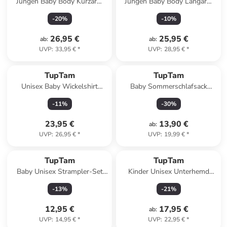
Jungen Baby Body Kurzarm
Jungen Baby Body Langarm
5er Pack in blau Modell 1
5er Pack in beige/blau
-
20
%
-
10
%
26,95 €
25,95 €
ab
:
ab
:
UVP
:
33,95 €
*
UVP
:
28,95 €
*
TupTam
TupTam
Unisex Baby Wickelshirt
Baby Sommerschlafsack
Langarm 5er Pack in blau/grau
Kleine Kinder in dunkelblau
-
11
%
-
30
%
23,95 €
13,90 €
ab
:
UVP
:
26,95 €
*
UVP
:
19,99 €
*
TupTam
TupTam
Baby Unisex Strampler-Set
Kinder Unisex Unterhemd
mit Aufdruck Spruch 2-tlg in
Langarm 3er Pack in weiß
-
13
%
-
21
%
beige Modell 2
12,95 €
17,95 €
ab
:
UVP
:
14,95 €
*
UVP
:
22,95 €
*