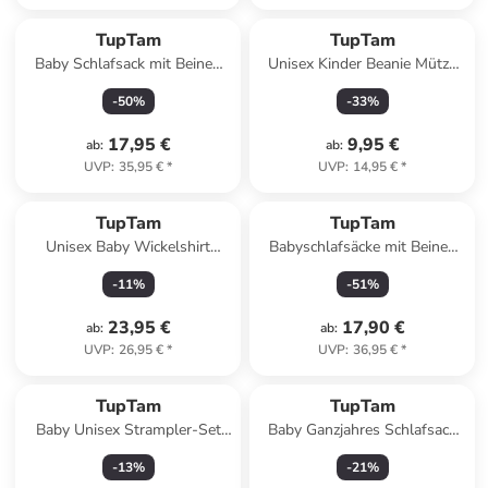
TupTam
TupTam
Baby Schlafsack mit Beinen
Unisex Kinder Beanie Mütze
und Ärmel ganzjährig in
Schlauchschal Set in
-
50
%
-
33
%
braun/rot
dunkelgrau
17,95 €
9,95 €
ab
:
ab
:
UVP
:
35,95 €
*
UVP
:
14,95 €
*
TupTam
TupTam
Unisex Baby Wickelshirt
Babyschlafsäcke mit Beinen
Langarm 5er Pack in
und Ärmel in gelb Modell 1
-
11
%
-
51
%
rosa/weiß
23,95 €
17,90 €
ab
:
ab
:
UVP
:
26,95 €
*
UVP
:
36,95 €
*
TupTam
TupTam
Baby Unisex Strampler-Set
Baby Ganzjahres Schlafsack
mit Aufdruck Spruch 2-tlg in
Ärmellos Wattiert in weiß
-
13
%
-
21
%
weiß Modell 1
Modell 5