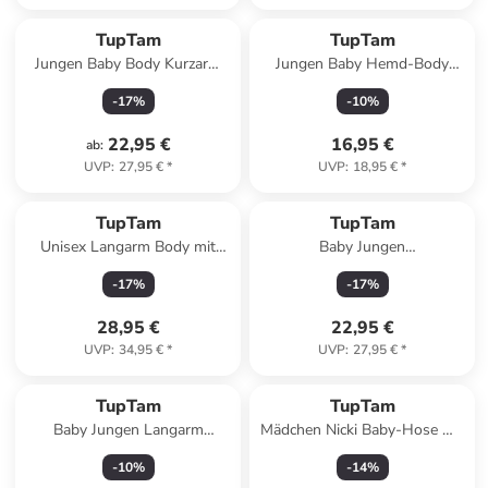
TupTam
TupTam
Jungen Baby Body Kurzarm
Jungen Baby Hemd-Body
5er Pack in grau/weiß
Langarm mit Kragen in blau
-
17
%
-
10
%
Modell 1
22,95 €
16,95 €
ab
:
UVP
:
27,95 €
*
UVP
:
18,95 €
*
TupTam
TupTam
Unisex Langarm Body mit
Baby Jungen
Aufdruck Spruch 5er Pack in
Strickstrumpfhose 6er Pack in
-
17
%
-
17
%
beige/grau
blau
28,95 €
22,95 €
UVP
:
34,95 €
*
UVP
:
27,95 €
*
TupTam
TupTam
Baby Jungen Langarm
Mädchen Nicki Baby-Hose mit
Wickelshirt 5er Set in blau
Fuß 3er Pack in rosa/grau
-
10
%
-
14
%