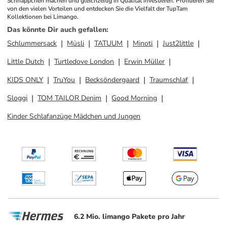
Schnäppchen machen und gleichzeitig in Qualität investieren. Profitieren Sie 
von den vielen Vorteilen und entdecken Sie die Vielfalt der TupTam 
Kollektionen bei Limango.
Das könnte Dir auch gefallen
:
Schlummersack
Müsli
TATUUM
Minoti
Just2little
Little Dutch
Turtledove London
Erwin Müller
KIDS ONLY
TruYou
Becksöndergaard
Traumschlaf
Sloggi
TOM TAILOR Denim
Good Morning
Kinder Schlafanzüge Mädchen und Jungen
6.2 Mio. limango Pakete pro Jahr