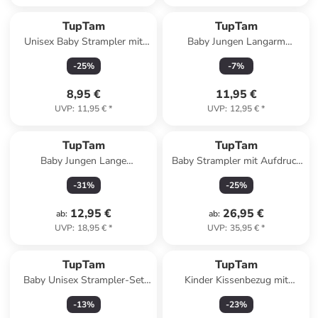
TupTam
TupTam
Unisex Baby Strampler mit
Baby Jungen Langarm
Spruch in weiß Modell 2
Kurzarm Body mit Kragen in
-
25
%
-
7
%
weiß Modell 1
8,95 €
11,95 €
UVP
:
11,95 €
*
UVP
:
12,95 €
*
TupTam
TupTam
Baby Jungen Lange
Baby Strampler mit Aufdruck
Pumphose 3er Pack in
Spruch 5er Pack in grau/grün
-
31
%
-
25
%
schwarz/grau
12,95 €
26,95 €
ab
:
ab
:
UVP
:
18,95 €
*
UVP
:
35,95 €
*
TupTam
TupTam
Baby Unisex Strampler-Set
Kinder Kissenbezug mit
mit Aufdruck Spruch 2-tlg in
Hotelverschluss 2er Set in
-
13
%
-
23
%
beige/braun
beige/grau