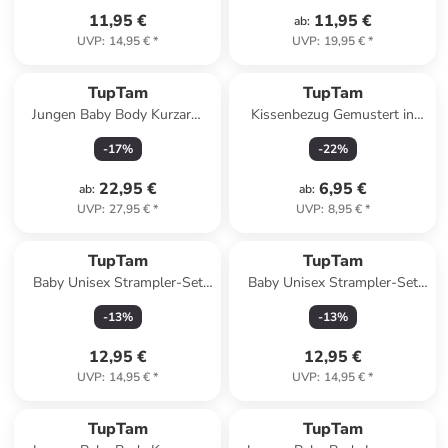
11,95 €
11,95 €
ab
:
UVP
:
14,95 €
*
UVP
:
19,95 €
*
TupTam
TupTam
Jungen Baby Body Kurzarm
Kissenbezug Gemustert in
5er Pack in braun/grün
grün/weiß
-
17
%
-
22
%
22,95 €
6,95 €
ab
:
ab
:
UVP
:
27,95 €
*
UVP
:
8,95 €
*
TupTam
TupTam
Baby Unisex Strampler-Set
Baby Unisex Strampler-Set
mit Aufdruck Spruch 2-tlg in
mit Aufdruck Spruch 2-tlg in
-
13
%
-
13
%
weiß/beige
rosa/weiß
12,95 €
12,95 €
UVP
:
14,95 €
*
UVP
:
14,95 €
*
TupTam
TupTam