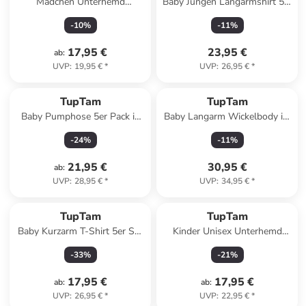
Mädchen Unterhemd
Baby Jungen Langarmshirt 5er
Spaghettiträger Top 5er Pack
Pack in blau/weiß
-
10
%
-
11
%
in mehrfarbig
17,95 €
23,95 €
ab
:
UVP
:
19,95 €
*
UVP
:
26,95 €
*
TupTam
TupTam
Baby Pumphose 5er Pack in
Baby Langarm Wickelbody im
grün
5er Set in grün/beige
-
24
%
-
11
%
21,95 €
30,95 €
ab
:
UVP
:
28,95 €
*
UVP
:
34,95 €
*
TupTam
TupTam
Baby Kurzarm T-Shirt 5er Set
Kinder Unisex Unterhemd
in blau
Langarm 3er Pack in
-
33
%
-
21
%
schwarz/blau
17,95 €
17,95 €
ab
:
ab
:
UVP
:
26,95 €
*
UVP
:
22,95 €
*