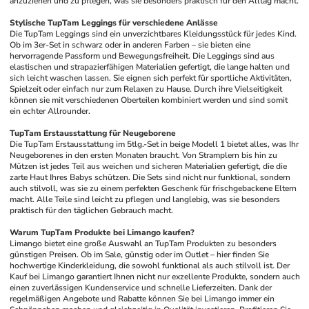
anzuziehen und zu pflegen, was sie besonders praktisch für den Alltag macht.
Stylische TupTam Leggings für verschiedene Anlässe
Die TupTam Leggings sind ein unverzichtbares Kleidungsstück für jedes Kind. 
Ob im 3er-Set in schwarz oder in anderen Farben – sie bieten eine 
hervorragende Passform und Bewegungsfreiheit. Die Leggings sind aus 
elastischen und strapazierfähigen Materialien gefertigt, die lange halten und 
sich leicht waschen lassen. Sie eignen sich perfekt für sportliche Aktivitäten, 
Spielzeit oder einfach nur zum Relaxen zu Hause. Durch ihre Vielseitigkeit 
können sie mit verschiedenen Oberteilen kombiniert werden und sind somit 
ein echter Allrounder.
TupTam Erstausstattung für Neugeborene
Die TupTam Erstausstattung im 5tlg.-Set in beige Modell 1 bietet alles, was Ihr 
Neugeborenes in den ersten Monaten braucht. Von Stramplern bis hin zu 
Mützen ist jedes Teil aus weichen und sicheren Materialien gefertigt, die die 
zarte Haut Ihres Babys schützen. Die Sets sind nicht nur funktional, sondern 
auch stilvoll, was sie zu einem perfekten Geschenk für frischgebackene Eltern 
macht. Alle Teile sind leicht zu pflegen und langlebig, was sie besonders 
praktisch für den täglichen Gebrauch macht.
Warum TupTam Produkte bei Limango kaufen?
Limango bietet eine große Auswahl an TupTam Produkten zu besonders 
günstigen Preisen. Ob im Sale, günstig oder im Outlet – hier finden Sie 
hochwertige Kinderkleidung, die sowohl funktional als auch stilvoll ist. Der 
Kauf bei Limango garantiert Ihnen nicht nur exzellente Produkte, sondern auch 
einen zuverlässigen Kundenservice und schnelle Lieferzeiten. Dank der 
regelmäßigen Angebote und Rabatte können Sie bei Limango immer ein 