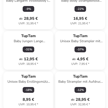
Baby Langarm Wickelbody im
Baby Body Strampelhose
5er Set in orange
Mütze Bekleidungsset in
-
9
%
-
22
%
karamel
28,95 €
16,95 €
ab
:
UVP
:
31,95 €
*
UVP
:
21,95 €
*
TupTam
TupTam
Baby Jungen Lange
Unisex Baby Strampler mit
Pumphose 3er Pack in
Spruch in blau
-
31
%
-
37
%
grau/beige
12,95 €
4,95 €
ab
:
ab
:
UVP
:
18,95 €
*
UVP
:
7,95 €
*
TupTam
TupTam
Unisex Baby Erstlingsmütze
Baby Strampler mit Aufdruck
zum Binden 2er Pack in grau
Spruch 5er Pack in blau/beige
-
18
%
-
12
%
Modell 1
8,95 €
28,95 €
ab
:
UVP
:
10,95 €
*
UVP
:
32,95 €
*