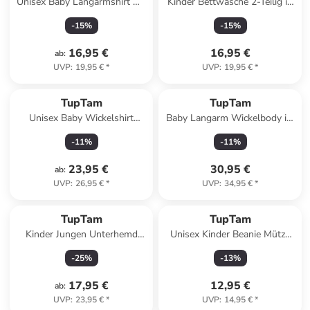
Unisex Baby Langarmshirt mit
Kinder Bettwäsche 2-Teilig in
Spruch Aufdruck 3er Set in
rosa Modell 1
-
15
%
-
15
%
schwarz
16,95 €
16,95 €
ab
:
UVP
:
19,95 €
*
UVP
:
19,95 €
*
TupTam
TupTam
Unisex Baby Wickelshirt
Baby Langarm Wickelbody im
Langarm 5er Pack in weiß
5er Set in blau/grau
-
11
%
-
11
%
23,95 €
30,95 €
ab
:
UVP
:
26,95 €
*
UVP
:
34,95 €
*
TupTam
TupTam
Kinder Jungen Unterhemd
Unisex Kinder Beanie Mütze
Kurzarm 5er Pack in schwarz
Schlauchschal Set in grün
-
25
%
-
13
%
17,95 €
12,95 €
ab
:
UVP
:
23,95 €
*
UVP
:
14,95 €
*