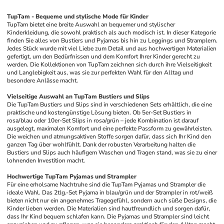
TupTam - Bequeme und stylische Mode für Kinder
TupTam bietet eine breite Auswahl an bequemer und stylischer 
Kinderkleidung, die sowohl praktisch als auch modisch ist. In dieser Kategorie 
finden Sie alles von Bustiers und Pyjamas bis hin zu Leggings und Stramplern. 
Jedes Stück wurde mit viel Liebe zum Detail und aus hochwertigen Materialien 
gefertigt, um den Bedürfnissen und dem Komfort Ihrer Kinder gerecht zu 
werden. Die Kollektionen von TupTam zeichnen sich durch ihre Vielseitigkeit 
und Langlebigkeit aus, was sie zur perfekten Wahl für den Alltag und 
besondere Anlässe macht.
Vielseitige Auswahl an TupTam Bustiers und Slips
Die TupTam Bustiers und Slips sind in verschiedenen Sets erhältlich, die eine 
praktische und kostengünstige Lösung bieten. Ob 5er-Set Bustiers in 
rosa/blau oder 10er-Set Slips in rosa/grün – jede Kombination ist darauf 
ausgelegt, maximalen Komfort und eine perfekte Passform zu gewährleisten. 
Die weichen und atmungsaktiven Stoffe sorgen dafür, dass sich Ihr Kind den 
ganzen Tag über wohlfühlt. Dank der robusten Verarbeitung halten die 
Bustiers und Slips auch häufigem Waschen und Tragen stand, was sie zu einer 
lohnenden Investition macht.
Hochwertige TupTam Pyjamas und Strampler
Für eine erholsame Nachtruhe sind die TupTam Pyjamas und Strampler die 
ideale Wahl. Das 2tlg.-Set Pyjama in blau/grün und der Strampler in rot/weiß 
bieten nicht nur ein angenehmes Tragegefühl, sondern auch süße Designs, die 
Kinder lieben werden. Die Materialien sind hautfreundlich und sorgen dafür, 
dass Ihr Kind bequem schlafen kann. Die Pyjamas und Strampler sind leicht 