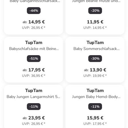
Baby Ganzjahresschlafsack
Jungen Beanie Mütze und
mit Beinen 2,5 Tog in gelb
Schlauchschal 2er Set in blau
-
44
%
-
20
%
Modell 2
14,95 €
11,95 €
ab
:
UVP
:
26,95 €
*
UVP
:
14,95 €
*
TupTam
TupTam
Babyschlafsäcke mit Beinen
Baby Sommerschlafsack
und Ärmel in gelb/braun
Kleine Kinder in grau
-
51
%
-
30
%
17,95 €
13,90 €
ab
:
ab
:
UVP
:
36,95 €
*
UVP
:
19,99 €
*
TupTam
TupTam
Baby Jungen Langarmshirt 5er
Jungen Baby Hemd-Body
Pack in gelb/grün
Langarm mit Kragen in weiß
-
11
%
-
11
%
Modell 1
23,95 €
15,95 €
ab
:
UVP
:
26,95 €
*
UVP
:
17,95 €
*