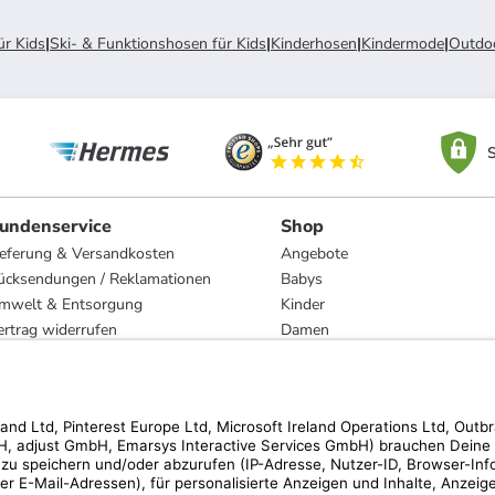
ür Kids
|
Ski- & Funktionshosen für Kids
|
Kinderhosen
|
Kindermode
|
Outdoo
S
undenservice
Shop
ieferung & Versandkosten
Angebote
ücksendungen / Reklamationen
Babys
mwelt & Entsorgung
Kinder
ertrag widerrufen
Damen
esetzliche Gewährleistung und Reparatur
Herren
Wohnen
Trachten
Marken