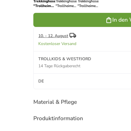
Trekkinghose
Trekkinghose
Trekkinghose
"Trollheimen"
"Trollheimen"
"Trollheimen"
in Hellbraun
in Schwarz
in Petrol
In den
10. - 12. August
Kostenloser Versand
TROLLKIDS & WESTFJORD
14 Tage Rückgaberecht
DE
Material & Pflege
Produktinformation