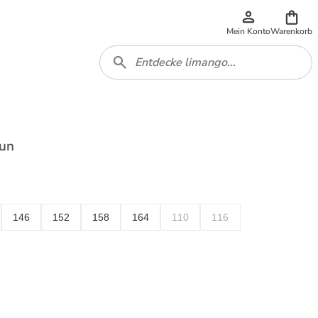
Mein Konto
Warenkorb
aun
146
152
158
164
110
116