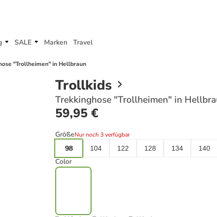
g
SALE
Marken
Travel
hose "Trollheimen" in Hellbraun
Trollkids
Trekkinghose "Trollheimen" in Hellbr
59,95 €
Größe
Nur noch 3 verfügbar
98
104
122
128
134
140
Color