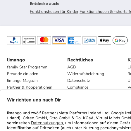
Entdecke auch
:
Funktionshosen für Kinder
|
Funktionshosen & -shorts f
limango
Rechtliches
K
family Star Programm
AGB
L
Freunde einladen
Widerrufsbelehrung
R
limango Magazin
Datenschutz
U
Partner & Kooperationen
Compliance
V
Jobs
Impressum
G
Presse
Privatsphäre-Einstellungen
Mediadaten
Geschenkgutscheinbedingungen