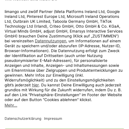
Rechtliches
Kundenservice
Shop
Aktionen
Travel
limango.nl
limango.pl