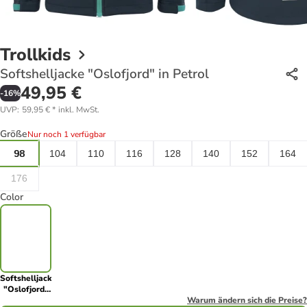
Trollkids
Softshelljacke "Oslofjord" in Petrol
49,95 €
-
16
%
UVP
:
59,95 €
*
inkl. MwSt.
Größe
Nur noch 1 verfügbar
98
104
110
116
128
140
152
164
176
Color
Softshelljacke
"Oslofjord"
in Petrol
Warum ändern sich die Preise?